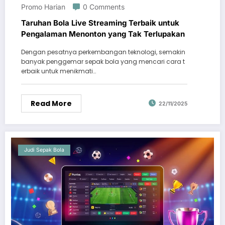
Promo Harian
0 Comments
Taruhan Bola Live Streaming Terbaik untuk
Pengalaman Menonton yang Tak Terlupakan
Dengan pesatnya perkembangan teknologi, semakin
banyak penggemar sepak bola yang mencari cara t
erbaik untuk menikmati…
Read More
22/11/2025
Judi Sepak Bola