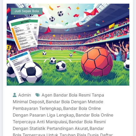
Judi Sepak Bola
Admin
Agen Bandar Bola Resmi Tanpa
Minimal Deposit
Bandar Bola Dengan Metode
,
Pembayaran Terlengkap
Bandar Bola Online
,
Dengan Pasaran Liga Lengkap
Bandar Bola Online
,
Terpercaya Anti Manipulasi
Bandar Bola Resmi
,
Dengan Statistik Pertandingan Akurat
Bandar
,
Bola Terpercaya Untuk Taruhan Piala Dunia
Daftar
,