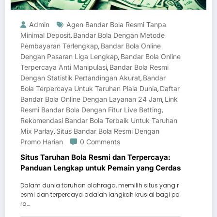
Admin
Agen Bandar Bola Resmi Tanpa
Minimal Deposit
Bandar Bola Dengan Metode
,
Pembayaran Terlengkap
Bandar Bola Online
,
Dengan Pasaran Liga Lengkap
Bandar Bola Online
,
Terpercaya Anti Manipulasi
Bandar Bola Resmi
,
Dengan Statistik Pertandingan Akurat
Bandar
,
Bola Terpercaya Untuk Taruhan Piala Dunia
Daftar
,
Bandar Bola Online Dengan Layanan 24 Jam
Link
,
Resmi Bandar Bola Dengan Fitur Live Betting
,
Rekomendasi Bandar Bola Terbaik Untuk Taruhan
Mix Parlay
Situs Bandar Bola Resmi Dengan
,
Promo Harian
0 Comments
Situs Taruhan Bola Resmi dan Terpercaya:
Panduan Lengkap untuk Pemain yang Cerdas
Dalam dunia taruhan olahraga, memilih situs yang r
esmi dan terpercaya adalah langkah krusial bagi pa
ra…