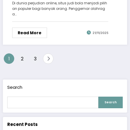
Di dunia perjudian online, situs judi bola menjadi pilih
an populer bagi banyak orang. Penggemar olahrag
a…
Read More
21/11/2025
Posts
1
2
3
pagination
Search
Search
Recent Posts