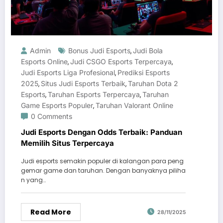
Admin
Bonus Judi Esports
Judi Bola
,
Esports Online
Judi CSGO Esports Terpercaya
,
,
Judi Esports Liga Profesional
Prediksi Esports
,
2025
Situs Judi Esports Terbaik
Taruhan Dota 2
,
,
Esports
Taruhan Esports Terpercaya
Taruhan
,
,
Game Esports Populer
Taruhan Valorant Online
,
0 Comments
Judi Esports Dengan Odds Terbaik: Panduan
Memilih Situs Terpercaya
Judi esports semakin populer di kalangan para peng
gemar game dan taruhan. Dengan banyaknya piliha
n yang…
Read More
28/11/2025