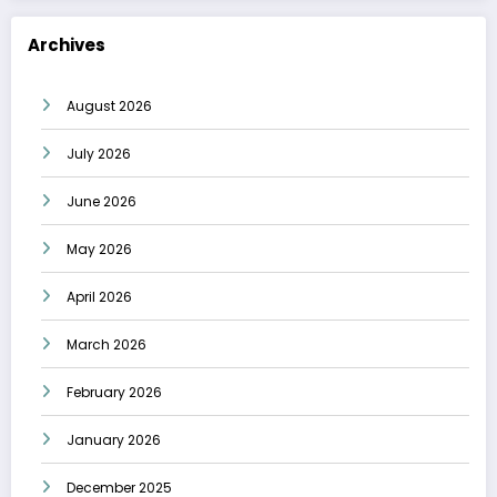
Archives
August 2026
July 2026
June 2026
May 2026
April 2026
March 2026
February 2026
January 2026
December 2025