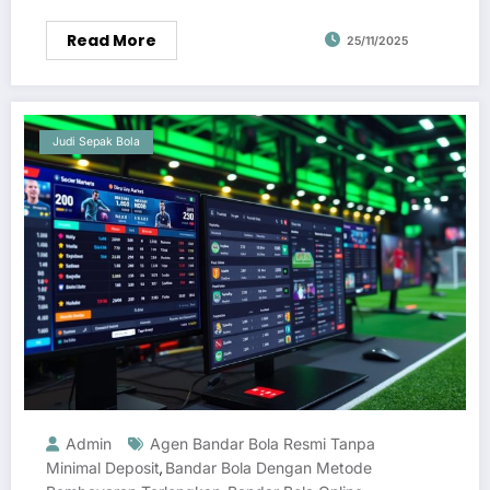
Read More
25/11/2025
Judi Sepak Bola
Admin
Agen Bandar Bola Resmi Tanpa
Minimal Deposit
Bandar Bola Dengan Metode
,