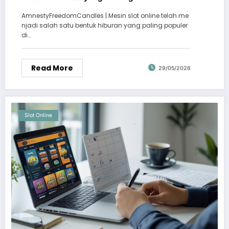
AmnestyFreedomCandles | Mesin slot online telah me
njadi salah satu bentuk hiburan yang paling populer
di…
Read More
29/05/2026
Slot Online