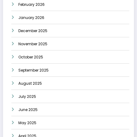
February 2026
January 2026
December 2025
November 2025
October 2025
September 2025
August 2025
July 2025
June 2025
May 2025
April 2025