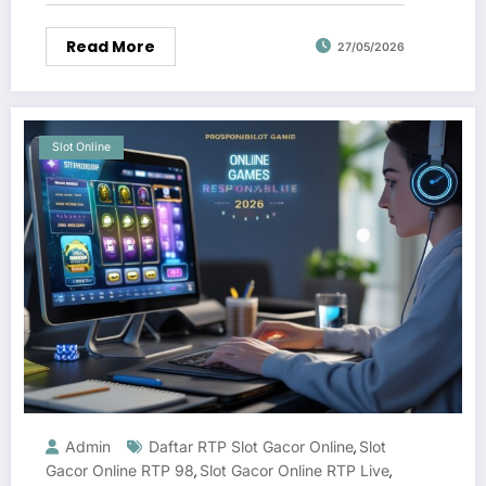
Read More
27/05/2026
Slot Online
Admin
Daftar RTP Slot Gacor Online
Slot
,
Gacor Online RTP 98
Slot Gacor Online RTP Live
,
,