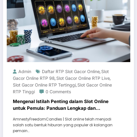
Admin
Daftar RTP Slot Gacor Online
Slot
,
Gacor Online RTP 98
Slot Gacor Online RTP Live
,
,
Slot Gacor Online RTP Tertinggi
Slot Gacor Online
,
RTP Tinggi
0 Comments
Mengenal Istilah Penting dalam Slot Online
untuk Pemula: Panduan Lengkap dan
Sederhana
AmnestyFreedomCandles | Slot online telah menjadi
salah satu bentuk hiburan yang populer di kalangan
pemain…