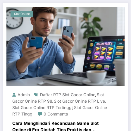
Slot Online
Admin
Daftar RTP Slot Gacor Online
Slot
,
Gacor Online RTP 98
Slot Gacor Online RTP Live
,
,
Slot Gacor Online RTP Tertinggi
Slot Gacor Online
,
RTP Tinggi
0 Comments
Cara Menghindari Kecanduan Game Slot
Online di Era Digital: Tips Praktis dan