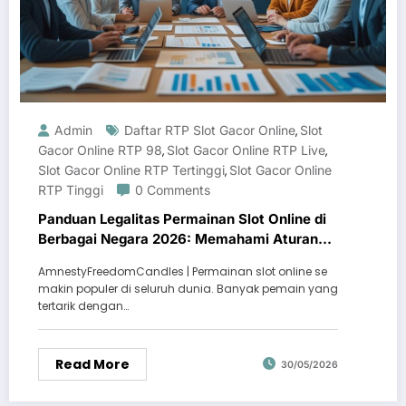
Admin
Daftar RTP Slot Gacor Online
Slot
,
Gacor Online RTP 98
Slot Gacor Online RTP Live
,
,
Slot Gacor Online RTP Tertinggi
Slot Gacor Online
,
RTP Tinggi
0 Comments
Panduan Legalitas Permainan Slot Online di
Berbagai Negara 2026: Memahami Aturan
dan Regulasi Terkait
AmnestyFreedomCandles | Permainan slot online se
makin populer di seluruh dunia. Banyak pemain yang
tertarik dengan…
Read More
30/05/2026