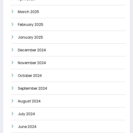
March 2025
February 2025
January 2025
December 2024
November 2024
October 2024
September 2024
August 2024
July 2024
June 2024