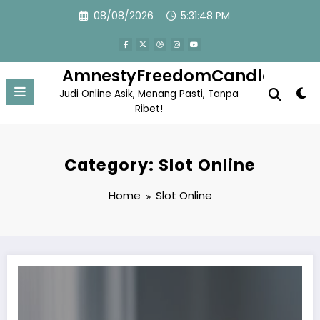
Skip
08/08/2026
5:31:49 PM
to
content
AmnestyFreedomCandles
Judi Online Asik, Menang Pasti, Tanpa
Ribet!
Category: Slot Online
Home
Slot Online