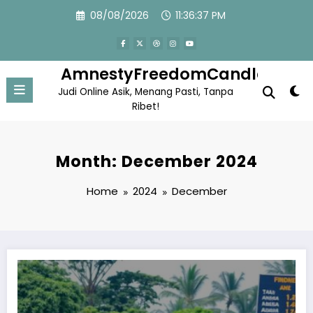
Skip
08/08/2026
11:36:38 PM
to
content
AmnestyFreedomCandles
Judi Online Asik, Menang Pasti, Tanpa
Ribet!
Month: December 2024
Home
2024
December