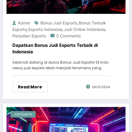
Admin
Bonus Judi Esports
Bonus Terbaik
,
Esports
Esports Indonesia
Judi Online Indonesia
,
,
,
Perjudian Esports
0 Comments
Dapatkan Bonus Judi Esports Terbaik di
Indonesia
Selamat datang di dunia Bonus Judi Esports! Di Indo
nesia, judi esports telah menjadi fenomena yang…
Read More
26/12/2024
Judi Esports