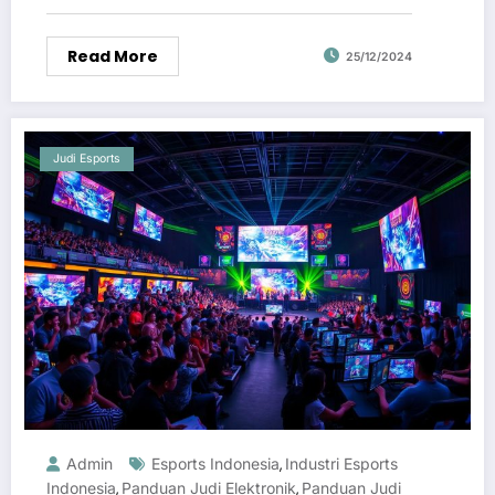
Read More
25/12/2024
Judi Esports
Admin
Esports Indonesia
Industri Esports
,
Indonesia
Panduan Judi Elektronik
Panduan Judi
,
,