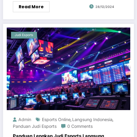
Read More
28/12/2024
Judi Esports
Admin
Esports Online
Langsung Indonesia
,
,
Panduan Judi Esports
0 Comments
Panduan Lengkap Judi Esports Langsung