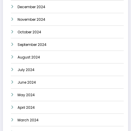
December 2024
November 2024
October 2024
September 2024
August 2024
July 2024
June 2024
May 2024
April 2024
March 2024