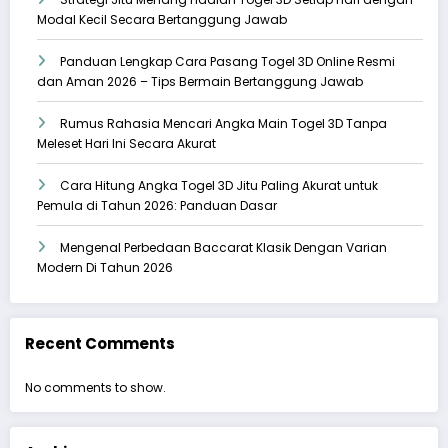
Modal Kecil Secara Bertanggung Jawab
Panduan Lengkap Cara Pasang Togel 3D Online Resmi
dan Aman 2026 – Tips Bermain Bertanggung Jawab
Rumus Rahasia Mencari Angka Main Togel 3D Tanpa
Meleset Hari Ini Secara Akurat
Cara Hitung Angka Togel 3D Jitu Paling Akurat untuk
Pemula di Tahun 2026: Panduan Dasar
Mengenal Perbedaan Baccarat Klasik Dengan Varian
Modern Di Tahun 2026
Recent Comments
No comments to show.