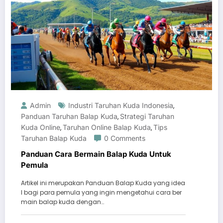
Admin
Industri Taruhan Kuda Indonesia
,
Panduan Taruhan Balap Kuda
Strategi Taruhan
,
Kuda Online
Taruhan Online Balap Kuda
Tips
,
,
Taruhan Balap Kuda
0 Comments
Panduan Cara Bermain Balap Kuda Untuk
Pemula
Artikel ini merupakan Panduan Balap Kuda yang idea
l bagi para pemula yang ingin mengetahui cara ber
main balap kuda dengan…