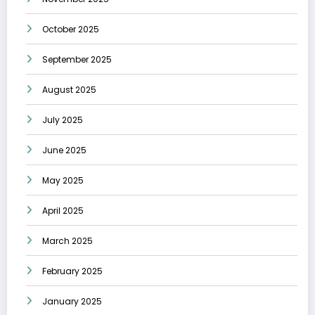
October 2025
September 2025
August 2025
July 2025
June 2025
May 2025
April 2025
March 2025
February 2025
January 2025