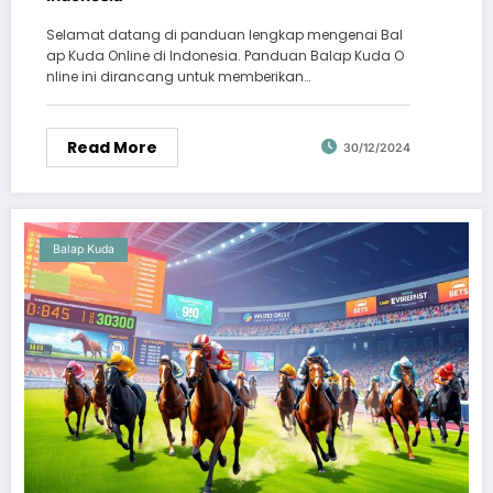
Selamat datang di panduan lengkap mengenai Bal
ap Kuda Online di Indonesia. Panduan Balap Kuda O
nline ini dirancang untuk memberikan…
Read More
30/12/2024
Balap Kuda