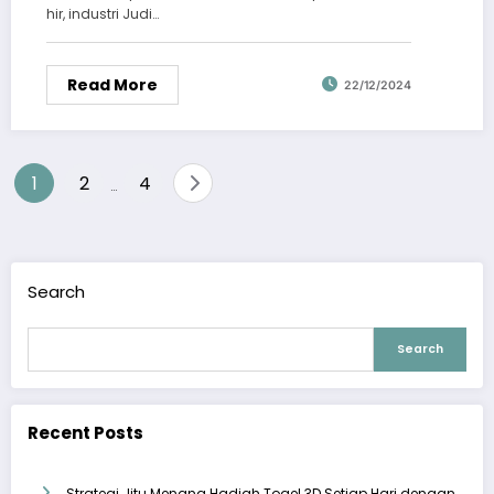
hir, industri Judi…
Read More
22/12/2024
Posts
1
2
4
…
pagination
Search
Search
Recent Posts
Strategi Jitu Menang Hadiah Togel 3D Setiap Hari dengan