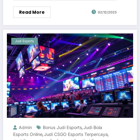
Read More
02/12/2025
Judi Esports
Admin
Bonus Judi Esports
Judi Bola
,
Esports Online
Judi CSGO Esports Terpercaya
,
,