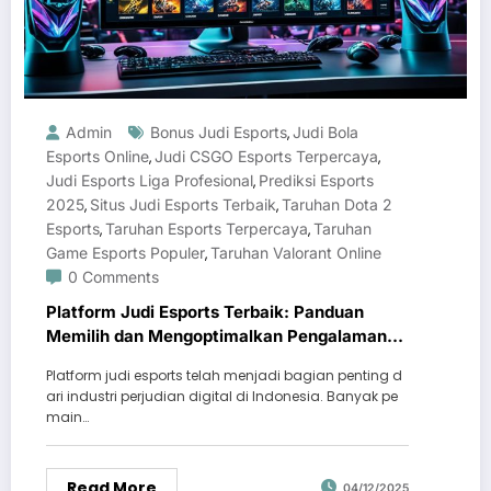
Admin
Bonus Judi Esports
Judi Bola
,
Esports Online
Judi CSGO Esports Terpercaya
,
,
Judi Esports Liga Profesional
Prediksi Esports
,
2025
Situs Judi Esports Terbaik
Taruhan Dota 2
,
,
Esports
Taruhan Esports Terpercaya
Taruhan
,
,
Game Esports Populer
Taruhan Valorant Online
,
0 Comments
Platform Judi Esports Terbaik: Panduan
Memilih dan Mengoptimalkan Pengalaman
Bermain Anda
Platform judi esports telah menjadi bagian penting d
ari industri perjudian digital di Indonesia. Banyak pe
main…
Read More
04/12/2025