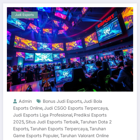
Judi Esports
Admin
Bonus Judi Esports
Judi Bola
,
Esports Online
Judi CSGO Esports Terpercaya
,
,
Judi Esports Liga Profesional
Prediksi Esports
,
2025
Situs Judi Esports Terbaik
Taruhan Dota 2
,
,
Esports
Taruhan Esports Terpercaya
Taruhan
,
,
Game Esports Populer
Taruhan Valorant Online
,