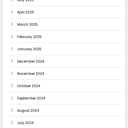
April 2025
March 2025
February 2025
January 2025
December 2024
November 2024
October 2024
September 2024
August 2024
July 2024