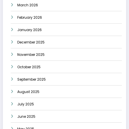
March 2026
February 2026
January 2026
December 2025
November 2025
October 2025
September 2025
August 2025
July 2025
June 2025
May 2025