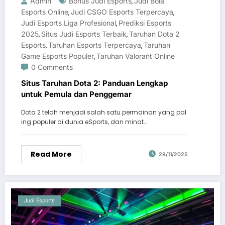
Admin
Bonus Judi Esports
Judi Bola
,
Esports Online
Judi CSGO Esports Terpercaya
,
,
Judi Esports Liga Profesional
Prediksi Esports
,
2025
Situs Judi Esports Terbaik
Taruhan Dota 2
,
,
Esports
Taruhan Esports Terpercaya
Taruhan
,
,
Game Esports Populer
Taruhan Valorant Online
,
0 Comments
Situs Taruhan Dota 2: Panduan Lengkap
untuk Pemula dan Penggemar
Dota 2 telah menjadi salah satu permainan yang pal
ing populer di dunia eSports, dan minat…
Read More
29/11/2025
Judi Esports