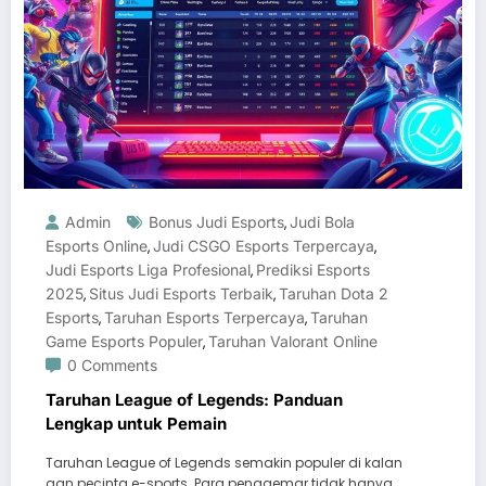
Admin
Bonus Judi Esports
Judi Bola
,
Esports Online
Judi CSGO Esports Terpercaya
,
,
Judi Esports Liga Profesional
Prediksi Esports
,
2025
Situs Judi Esports Terbaik
Taruhan Dota 2
,
,
Esports
Taruhan Esports Terpercaya
Taruhan
,
,
Game Esports Populer
Taruhan Valorant Online
,
0 Comments
Taruhan League of Legends: Panduan
Lengkap untuk Pemain
Taruhan League of Legends semakin populer di kalan
gan pecinta e-sports. Para penggemar tidak hanya