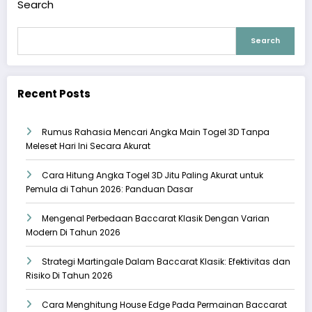
Search
Search
Recent Posts
Rumus Rahasia Mencari Angka Main Togel 3D Tanpa
Meleset Hari Ini Secara Akurat
Cara Hitung Angka Togel 3D Jitu Paling Akurat untuk
Pemula di Tahun 2026: Panduan Dasar
Mengenal Perbedaan Baccarat Klasik Dengan Varian
Modern Di Tahun 2026
Strategi Martingale Dalam Baccarat Klasik: Efektivitas dan
Risiko Di Tahun 2026
Cara Menghitung House Edge Pada Permainan Baccarat