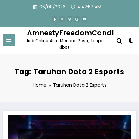
Skip
06/08/2026
4:47:59 AM
to
content
AmnestyFreedomCandles
Judi Online Asik, Menang Pasti, Tanpa
Ribet!
Tag: Taruhan Dota 2 Esports
Home
Taruhan Dota 2 Esports