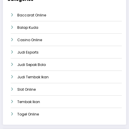
Baccarat Online
Balap Kuda
Casino Online
Judi Esports
Judi Sepak Bola
Judi Tembak Ikan
Slot Online
Tembak Ikan
Togel Online