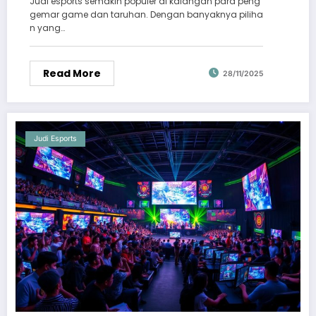
Judi esports semakin populer di kalangan para peng
gemar game dan taruhan. Dengan banyaknya piliha
n yang…
Read More
28/11/2025
Judi Esports