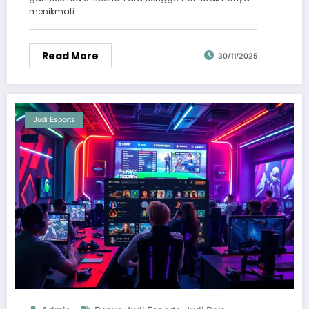
menikmati…
Read More
30/11/2025
Judi Esports