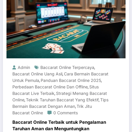
Admin
Baccarat Online Terpercaya
,
Baccarat Online Uang Asli
Cara Bermain Baccarat
,
Untuk Pemula
Panduan Baccarat Online 2025
,
,
Perbedaan Baccarat Online Dan Offline
Situs
,
Baccarat Live Terbaik
Strategi Menang Baccarat
,
Online
Teknik Taruhan Baccarat Yang Efektif
Tips
,
,
Bermain Baccarat Dengan Aman
Trik Jitu
,
Baccarat Online
0 Comments
Baccarat Online Terbaik untuk Pengalaman
Taruhan Aman dan Menguntungkan