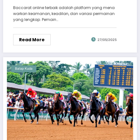
Baccarat online terbaik adalah platform yang mena
warkan keamanan, keadilan, dan variasi permainan
yang lengkap. Pemain…
Read More
27/05/2025
Balap Kuda