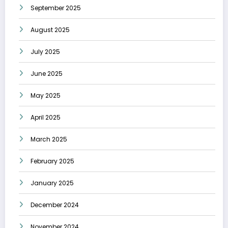
September 2025
August 2025
July 2025
June 2025
May 2025
April 2025
March 2025
February 2025
January 2025
December 2024
November 2024