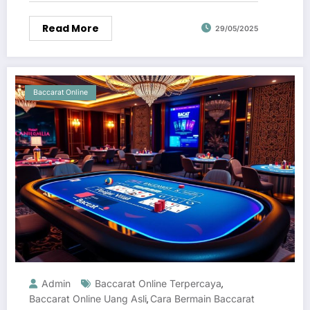
Read More
29/05/2025
Baccarat Online
Admin
Baccarat Online Terpercaya
,
Baccarat Online Uang Asli
Cara Bermain Baccarat
,