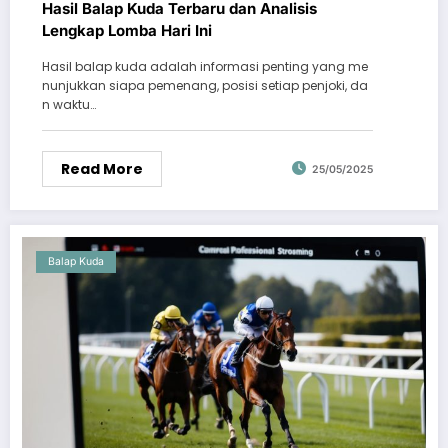
Hasil Balap Kuda Terbaru dan Analisis
Lengkap Lomba Hari Ini
Hasil balap kuda adalah informasi penting yang me
nunjukkan siapa pemenang, posisi setiap penjoki, da
n waktu…
Read More
25/05/2025
Balap Kuda