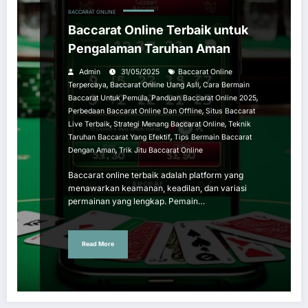
BACCARAT ONLINE
Baccarat Online Terbaik untuk
Pengalaman Taruhan Aman
Admin
31/05/2025
Baccarat Online
,
,
Terpercaya
Baccarat Online Uang Asli
Cara Bermain
,
,
Baccarat Untuk Pemula
Panduan Baccarat Online 2025
,
Perbedaan Baccarat Online Dan Offline
Situs Baccarat
,
,
Live Terbaik
Strategi Menang Baccarat Online
Teknik
,
Taruhan Baccarat Yang Efektif
Tips Bermain Baccarat
,
Dengan Aman
Trik Jitu Baccarat Online
Baccarat online terbaik adalah platform yang
menawarkan keamanan, keadilan, dan variasi
permainan yang lengkap. Pemain…
Read More