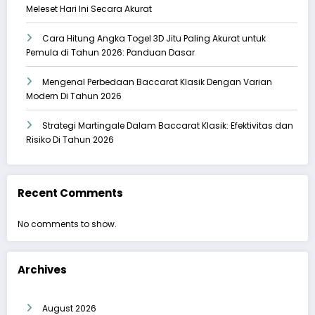
Meleset Hari Ini Secara Akurat
Cara Hitung Angka Togel 3D Jitu Paling Akurat untuk
Pemula di Tahun 2026: Panduan Dasar
Mengenal Perbedaan Baccarat Klasik Dengan Varian
Modern Di Tahun 2026
Strategi Martingale Dalam Baccarat Klasik: Efektivitas dan
Risiko Di Tahun 2026
Recent Comments
No comments to show.
Archives
August 2026