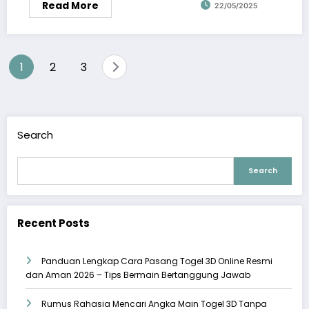
Read More
22/05/2025
Posts
1
2
3
pagination
Search
Search
Recent Posts
Panduan Lengkap Cara Pasang Togel 3D Online Resmi
dan Aman 2026 – Tips Bermain Bertanggung Jawab
Rumus Rahasia Mencari Angka Main Togel 3D Tanpa