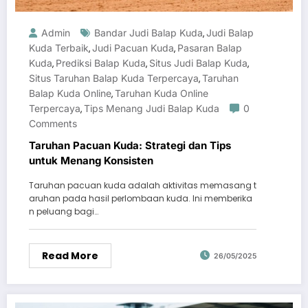
Admin
Bandar Judi Balap Kuda
Judi Balap
,
Kuda Terbaik
Judi Pacuan Kuda
Pasaran Balap
,
,
Kuda
Prediksi Balap Kuda
Situs Judi Balap Kuda
,
,
,
Situs Taruhan Balap Kuda Terpercaya
Taruhan
,
Balap Kuda Online
Taruhan Kuda Online
,
Terpercaya
Tips Menang Judi Balap Kuda
0
,
Comments
Taruhan Pacuan Kuda: Strategi dan Tips
untuk Menang Konsisten
Taruhan pacuan kuda adalah aktivitas memasang t
aruhan pada hasil perlombaan kuda. Ini memberika
n peluang bagi…
Read More
26/05/2025