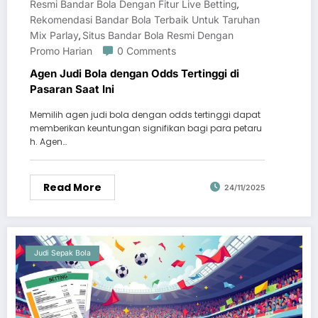
Resmi Bandar Bola Dengan Fitur Live Betting
,
Rekomendasi Bandar Bola Terbaik Untuk Taruhan
Mix Parlay
Situs Bandar Bola Resmi Dengan
,
Promo Harian
0 Comments
Agen Judi Bola dengan Odds Tertinggi di
Pasaran Saat Ini
Memilih agen judi bola dengan odds tertinggi dapat
memberikan keuntungan signifikan bagi para petaru
h. Agen…
Read More
24/11/2025
Judi Sepak Bola