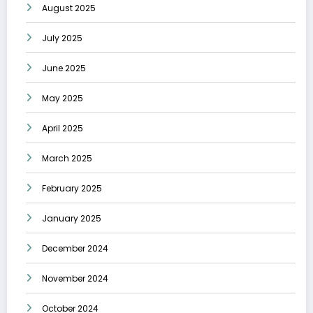
August 2025
July 2025
June 2025
May 2025
April 2025
March 2025
February 2025
January 2025
December 2024
November 2024
October 2024