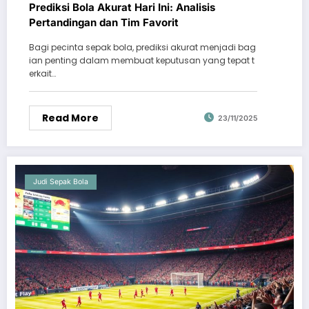
Prediksi Bola Akurat Hari Ini: Analisis
Pertandingan dan Tim Favorit
Bagi pecinta sepak bola, prediksi akurat menjadi bag
ian penting dalam membuat keputusan yang tepat t
erkait…
Read More
23/11/2025
Judi Sepak Bola