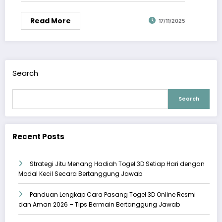
Read More
17/11/2025
Search
Search
Recent Posts
Strategi Jitu Menang Hadiah Togel 3D Setiap Hari dengan
Modal Kecil Secara Bertanggung Jawab
Panduan Lengkap Cara Pasang Togel 3D Online Resmi
dan Aman 2026 – Tips Bermain Bertanggung Jawab