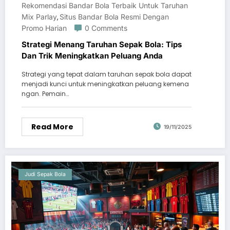
Rekomendasi Bandar Bola Terbaik Untuk Taruhan
Mix Parlay
Situs Bandar Bola Resmi Dengan
,
Promo Harian
0 Comments
Strategi Menang Taruhan Sepak Bola: Tips
Dan Trik Meningkatkan Peluang Anda
Strategi yang tepat dalam taruhan sepak bola dapat
menjadi kunci untuk meningkatkan peluang kemena
ngan. Pemain…
Read More
19/11/2025
Judi Sepak Bola