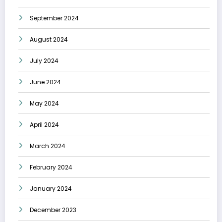
September 2024
August 2024
July 2024
June 2024
May 2024
April 2024
March 2024
February 2024
January 2024
December 2023