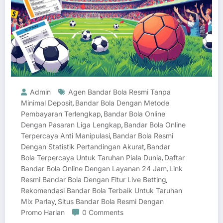
Admin
Agen Bandar Bola Resmi Tanpa
Minimal Deposit
Bandar Bola Dengan Metode
,
Pembayaran Terlengkap
Bandar Bola Online
,
Dengan Pasaran Liga Lengkap
Bandar Bola Online
,
Terpercaya Anti Manipulasi
Bandar Bola Resmi
,
Dengan Statistik Pertandingan Akurat
Bandar
,
Bola Terpercaya Untuk Taruhan Piala Dunia
Daftar
,
Bandar Bola Online Dengan Layanan 24 Jam
Link
,
Resmi Bandar Bola Dengan Fitur Live Betting
,
Rekomendasi Bandar Bola Terbaik Untuk Taruhan
Mix Parlay
Situs Bandar Bola Resmi Dengan
,
Promo Harian
0 Comments