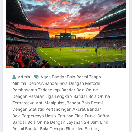
Admin
Agen Bandar Bola Resmi Tanpa
Minimal Deposit
Bandar Bola Dengan Metode
,
Pembayaran Terlengkap
Bandar Bola Online
,
Dengan Pasaran Liga Lengkap
Bandar Bola Online
,
Terpercaya Anti Manipulasi
Bandar Bola Resmi
,
Dengan Statistik Pertandingan Akurat
Bandar
,
Bola Terpercaya Untuk Taruhan Piala Dunia
Daftar
,
Bandar Bola Online Dengan Layanan 24 Jam
Link
,
Resmi Bandar Bola Dengan Fitur Live Betting
,