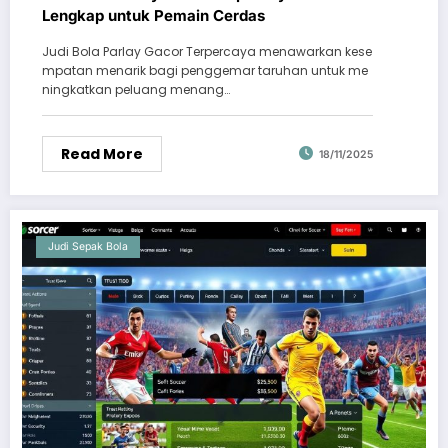
Lengkap untuk Pemain Cerdas
Judi Bola Parlay Gacor Terpercaya menawarkan kese
mpatan menarik bagi penggemar taruhan untuk me
ningkatkan peluang menang…
Read More
18/11/2025
Judi Sepak Bola