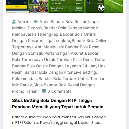
Admin
Agen Bandar Bola Resmi Tanpa
Minimal Deposit
Bandar Bola Dengan Metode
,
Pembayaran Terlengkap
Bandar Bola Online
,
Dengan Pasaran Liga Lengkap
Bandar Bola Online
,
Terpercaya Anti Manipulasi
Bandar Bola Resmi
,
Dengan Statistik Pertandingan Akurat
Bandar
,
Bola Terpercaya Untuk Taruhan Piala Dunia
Daftar
,
Bandar Bola Online Dengan Layanan 24 Jam
Link
,
Resmi Bandar Bola Dengan Fitur Live Betting
,
Rekomendasi Bandar Bola Terbaik Untuk Taruhan
Mix Parlay
Situs Bandar Bola Resmi Dengan
,
Promo Harian
0 Comments
Situs Betting Bola Dengan RTP Tinggi:
Panduan Memilih yang Tepat untuk Pemain
Dalam dunia taruhan bola, menemukan situs denga
n RTP (Return to Player) tinggi sangat krusial. Situs…