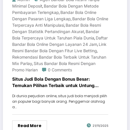
Minimal Deposit
Bandar Bola Dengan Metode
,
Pembayaran Terlengkap
Bandar Bola Online
,
Dengan Pasaran Liga Lengkap
Bandar Bola Online
,
Terpercaya Anti Manipulasi
Bandar Bola Resmi
,
Dengan Statistik Pertandingan Akurat
Bandar
,
Bola Terpercaya Untuk Taruhan Piala Dunia
Daftar
,
Bandar Bola Online Dengan Layanan 24 Jam
Link
,
Resmi Bandar Bola Dengan Fitur Live Betting
,
Rekomendasi Bandar Bola Terbaik Untuk Taruhan
Mix Parlay
Situs Bandar Bola Resmi Dengan
,
Promo Harian
0 Comments
Situs Judi Bola Dengan Bonus Besar:
Temukan Pilihan Terbaik untuk Untung
Maksimal
Di dunia perjudian online, situs judi bola menjadi pilih
an populer bagi banyak orang. Penggemar olahrag
a…
Read More
21/11/2025