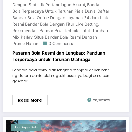
Dengan Statistik Pertandingan Akurat
Bandar
,
Bola Terpercaya Untuk Taruhan Piala Dunia
Daftar
,
Bandar Bola Online Dengan Layanan 24 Jam
Link
,
Resmi Bandar Bola Dengan Fitur Live Betting
,
Rekomendasi Bandar Bola Terbaik Untuk Taruhan
Mix Parlay
Situs Bandar Bola Resmi Dengan
,
Promo Harian
0 Comments
Pasaran Bola Resmi dan Lengkap: Panduan
Terpercaya untuk Taruhan Olahraga
Pasaran bola resmi dan lengkap menjadi aspek penti
ng dalam dunia olahraga, khususnya bagi para pen
ggemar…
Read More
20/11/2025
Judi Sepak Bola