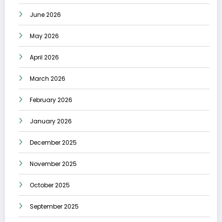
June 2026
May 2026
April 2026
March 2026
February 2026
January 2026
December 2025
November 2025
October 2025
September 2025