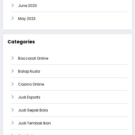
June 2023
May 2023
Categories
Baccarat Online
Balap Kuda
Casino Online
Judi Esports
Judi Sepak Bola
Judi Tembak Ikan