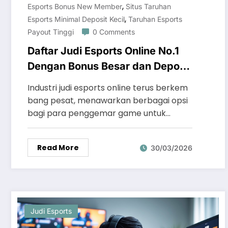
,
Esports Bonus New Member
Situs Taruhan
,
Esports Minimal Deposit Kecil
Taruhan Esports
Payout Tinggi
0 Comments
Daftar Judi Esports Online No.1
Dengan Bonus Besar dan Deposit
Mudah
Industri judi esports online terus berkem
bang pesat, menawarkan berbagai opsi
bagi para penggemar game untuk…
Read More
30/03/2026
Judi Esports