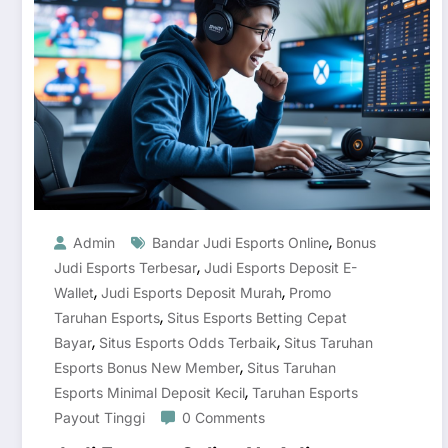
,
Admin
Bandar Judi Esports Online
Bonus
,
Judi Esports Terbesar
Judi Esports Deposit E-
,
,
Wallet
Judi Esports Deposit Murah
Promo
,
Taruhan Esports
Situs Esports Betting Cepat
,
,
Bayar
Situs Esports Odds Terbaik
Situs Taruhan
,
Esports Bonus New Member
Situs Taruhan
,
Esports Minimal Deposit Kecil
Taruhan Esports
Payout Tinggi
0 Comments