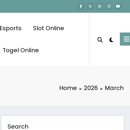
 Esports
Slot Online
Togel Online
Home
2026
March
Search