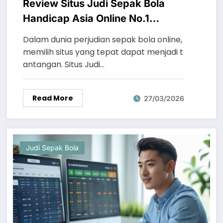
Review Situs Judi Sepak Bola
Handicap Asia Online No.1
Dengan Pasaran Lengkap dan
Dalam dunia perjudian sepak bola online,
Kelebihan Lainnya
memilih situs yang tepat dapat menjadi t
antangan. Situs Judi…
Read More
27/03/2026
Judi Sepak Bola