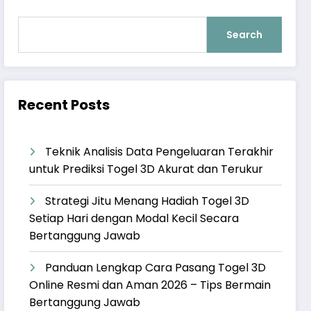
Search
Recent Posts
Teknik Analisis Data Pengeluaran Terakhir
untuk Prediksi Togel 3D Akurat dan Terukur
Strategi Jitu Menang Hadiah Togel 3D
Setiap Hari dengan Modal Kecil Secara
Bertanggung Jawab
Panduan Lengkap Cara Pasang Togel 3D
Online Resmi dan Aman 2026 – Tips Bermain
Bertanggung Jawab