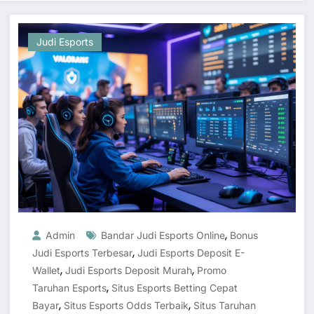
Judi Esports
,
Admin
Bandar Judi Esports Online
Bonus
,
Judi Esports Terbesar
Judi Esports Deposit E-
,
,
Wallet
Judi Esports Deposit Murah
Promo
,
Taruhan Esports
Situs Esports Betting Cepat
,
,
Bayar
Situs Esports Odds Terbaik
Situs Taruhan