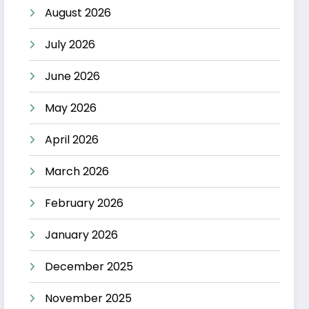
August 2026
July 2026
June 2026
May 2026
April 2026
March 2026
February 2026
January 2026
December 2025
November 2025