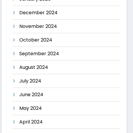
December 2024
November 2024
October 2024
September 2024
August 2024
July 2024
June 2024
May 2024
April 2024