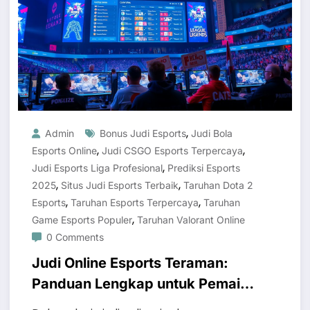
,
Admin
Bonus Judi Esports
Judi Bola
,
,
Esports Online
Judi CSGO Esports Terpercaya
,
Judi Esports Liga Profesional
Prediksi Esports
,
,
2025
Situs Judi Esports Terbaik
Taruhan Dota 2
,
,
Esports
Taruhan Esports Terpercaya
Taruhan
,
Game Esports Populer
Taruhan Valorant Online
0 Comments
Judi Online Esports Teraman:
Panduan Lengkap untuk Pemain
Cerdas