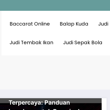
Baccarat Online
Balap Kuda
Judi
Judi Tembak Ikan
Judi Sepak Bola
5
JUDI ESPORTS
Situs Judi Esports
Terpercaya: Panduan