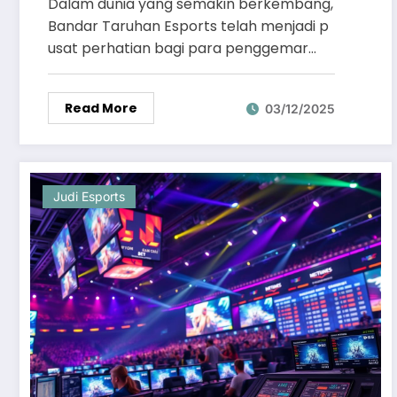
Dalam dunia yang semakin berkembang,
Bandar Taruhan Esports telah menjadi p
usat perhatian bagi para penggemar…
Read More
03/12/2025
Judi Esports