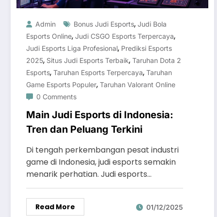
,
Admin
Bonus Judi Esports
Judi Bola
,
,
Esports Online
Judi CSGO Esports Terpercaya
,
Judi Esports Liga Profesional
Prediksi Esports
,
,
2025
Situs Judi Esports Terbaik
Taruhan Dota 2
,
,
Esports
Taruhan Esports Terpercaya
Taruhan
,
Game Esports Populer
Taruhan Valorant Online
0 Comments
Main Judi Esports di Indonesia:
Tren dan Peluang Terkini
Di tengah perkembangan pesat industri
game di Indonesia, judi esports semakin
menarik perhatian. Judi esports…
Read More
01/12/2025