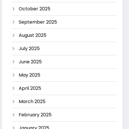
October 2025
September 2025
August 2025
July 2025
June 2025
May 2025
April 2025
March 2025
February 2025
January 2025