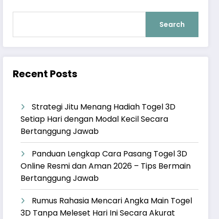
Search
Recent Posts
Strategi Jitu Menang Hadiah Togel 3D
Setiap Hari dengan Modal Kecil Secara
Bertanggung Jawab
Panduan Lengkap Cara Pasang Togel 3D
Online Resmi dan Aman 2026 – Tips Bermain
Bertanggung Jawab
Rumus Rahasia Mencari Angka Main Togel
3D Tanpa Meleset Hari Ini Secara Akurat