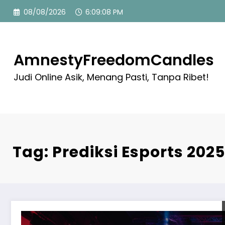
Skip
08/08/2026
6:09:10 PM
to
content
AmnestyFreedomCandles
Judi Online Asik, Menang Pasti, Tanpa Ribet!
Tag: Prediksi Esports 202