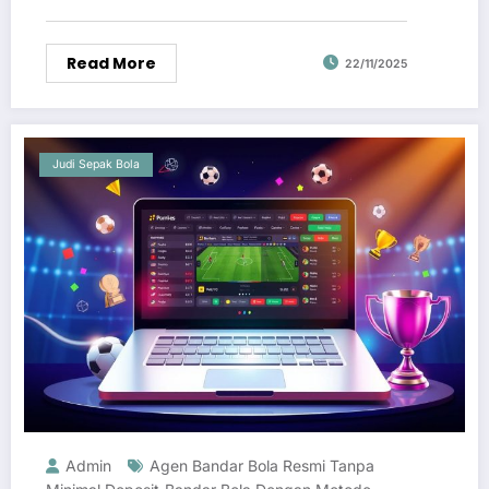
Read More
22/11/2025
Judi Sepak Bola
Admin
Agen Bandar Bola Resmi Tanpa