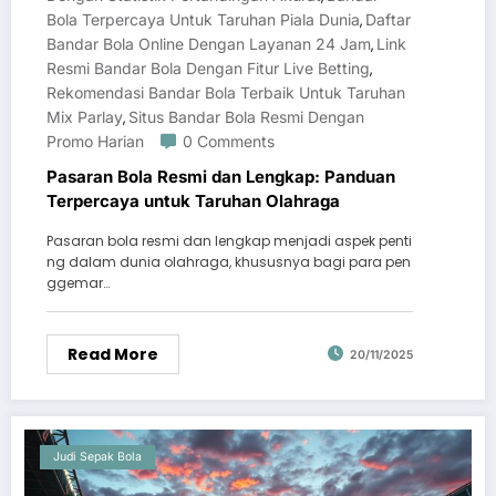
Bola Terpercaya Untuk Taruhan Piala Dunia
Daftar
,
Bandar Bola Online Dengan Layanan 24 Jam
Link
,
Resmi Bandar Bola Dengan Fitur Live Betting
,
Rekomendasi Bandar Bola Terbaik Untuk Taruhan
Mix Parlay
Situs Bandar Bola Resmi Dengan
,
Promo Harian
0 Comments
Pasaran Bola Resmi dan Lengkap: Panduan
Terpercaya untuk Taruhan Olahraga
Pasaran bola resmi dan lengkap menjadi aspek penti
ng dalam dunia olahraga, khususnya bagi para pen
ggemar…
Read More
20/11/2025
Judi Sepak Bola