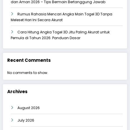
dan Aman 2026 – Tips Bermain Bertanggung Jawab
Rumus Rahasia Mencari Angka Main Togel 3D Tanpa
Meleset Hari Ini Secara Akurat
Cara Hitung Angka Togel 3D Jitu Paling Akurat untuk
Pemula di Tahun 2026: Panduan Dasar
Recent Comments
No comments to show.
Archives
August 2026
July 2026