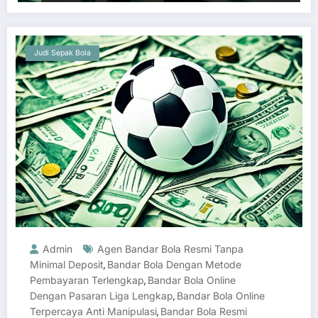
Judi Sepak Bola
Admin
Agen Bandar Bola Resmi Tanpa
Minimal Deposit
Bandar Bola Dengan Metode
,
Pembayaran Terlengkap
Bandar Bola Online
,
Dengan Pasaran Liga Lengkap
Bandar Bola Online
,
Terpercaya Anti Manipulasi
Bandar Bola Resmi
,