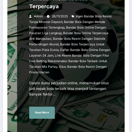
Terpercaya
Admin
26/11/2025
Agen Bandar Bola Resmi
,
Tanpa Minimal Deposit
Bandar Bola Dengan Metode
,
Pembayaran Terlengkap
Bandar Bola Online Dengan
,
Pasaran Liga Lengkap
Bandar Bola Online Terpercaya
,
Anti Manipulasi
Bandar Bola Resmi Dengan Statistik
,
Pertandingan Akurat
Bandar Bola Terpercaya Untuk
,
Taruhan Piala Dunia
Daftar Bandar Bola Online Dengan
,
Layanan 24 Jam
Link Resmi Bandar Bola Dengan Fitur
,
Live Betting
Rekomendasi Bandar Bola Terbaik Untuk
,
Taruhan Mix Parlay
Situs Bandar Bola Resmi Dengan
Promo Harian
Dalam dunia perjudian online, menemukan situs
judi sepak bola terbaik bisa menjadi tantangan.
Banyak faktor…
Read More