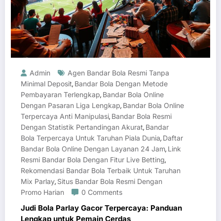
Admin
Agen Bandar Bola Resmi Tanpa
Minimal Deposit
Bandar Bola Dengan Metode
,
Pembayaran Terlengkap
Bandar Bola Online
,
Dengan Pasaran Liga Lengkap
Bandar Bola Online
,
Terpercaya Anti Manipulasi
Bandar Bola Resmi
,
Dengan Statistik Pertandingan Akurat
Bandar
,
Bola Terpercaya Untuk Taruhan Piala Dunia
Daftar
,
Bandar Bola Online Dengan Layanan 24 Jam
Link
,
Resmi Bandar Bola Dengan Fitur Live Betting
,
Rekomendasi Bandar Bola Terbaik Untuk Taruhan
Mix Parlay
Situs Bandar Bola Resmi Dengan
,
Promo Harian
0 Comments
Judi Bola Parlay Gacor Terpercaya: Panduan
Lengkap untuk Pemain Cerdas