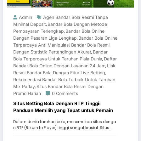
Admin
Agen Bandar Bola Resmi Tanpa
Minimal Deposit
Bandar Bola Dengan Metode
,
Pembayaran Terlengkap
Bandar Bola Online
,
Dengan Pasaran Liga Lengkap
Bandar Bola Online
,
Terpercaya Anti Manipulasi
Bandar Bola Resmi
,
Dengan Statistik Pertandingan Akurat
Bandar
,
Bola Terpercaya Untuk Taruhan Piala Dunia
Daftar
,
Bandar Bola Online Dengan Layanan 24 Jam
Link
,
Resmi Bandar Bola Dengan Fitur Live Betting
,
Rekomendasi Bandar Bola Terbaik Untuk Taruhan
Mix Parlay
Situs Bandar Bola Resmi Dengan
,
Promo Harian
0 Comments
Situs Betting Bola Dengan RTP Tinggi:
Panduan Memilih yang Tepat untuk Pemain
Dalam dunia taruhan bola, menemukan situs denga
n RTP (Return to Player) tinggi sangat krusial. Situs…