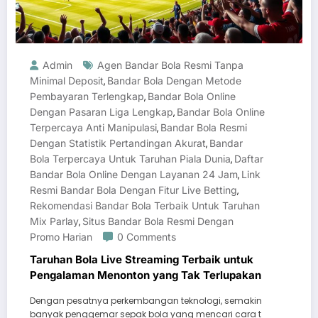
Admin
Agen Bandar Bola Resmi Tanpa
Minimal Deposit
Bandar Bola Dengan Metode
,
Pembayaran Terlengkap
Bandar Bola Online
,
Dengan Pasaran Liga Lengkap
Bandar Bola Online
,
Terpercaya Anti Manipulasi
Bandar Bola Resmi
,
Dengan Statistik Pertandingan Akurat
Bandar
,
Bola Terpercaya Untuk Taruhan Piala Dunia
Daftar
,
Bandar Bola Online Dengan Layanan 24 Jam
Link
,
Resmi Bandar Bola Dengan Fitur Live Betting
,
Rekomendasi Bandar Bola Terbaik Untuk Taruhan
Mix Parlay
Situs Bandar Bola Resmi Dengan
,
Promo Harian
0 Comments
Taruhan Bola Live Streaming Terbaik untuk
Pengalaman Menonton yang Tak Terlupakan
Dengan pesatnya perkembangan teknologi, semakin
banyak penggemar sepak bola yang mencari cara t