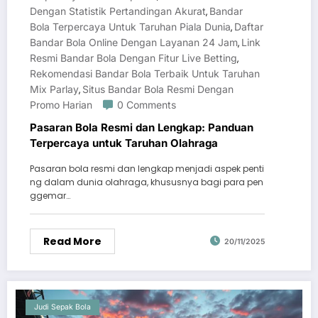
Dengan Statistik Pertandingan Akurat
Bandar
,
Bola Terpercaya Untuk Taruhan Piala Dunia
Daftar
,
Bandar Bola Online Dengan Layanan 24 Jam
Link
,
Resmi Bandar Bola Dengan Fitur Live Betting
,
Rekomendasi Bandar Bola Terbaik Untuk Taruhan
Mix Parlay
Situs Bandar Bola Resmi Dengan
,
Promo Harian
0 Comments
Pasaran Bola Resmi dan Lengkap: Panduan
Terpercaya untuk Taruhan Olahraga
Pasaran bola resmi dan lengkap menjadi aspek penti
ng dalam dunia olahraga, khususnya bagi para pen
ggemar…
Read More
20/11/2025
Judi Sepak Bola