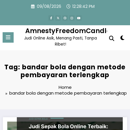
Skip
09/08/2026
12:28:44 PM
to
content
AmnestyFreedomCandles
Judi Online Asik, Menang Pasti, Tanpa
Ribet!
Tag: bandar bola dengan metode
pembayaran terlengkap
Home
bandar bola dengan metode pembayaran terlengkap
JUDI SEPAK BOLA
Judi Sepak Bola Online Terbaik: