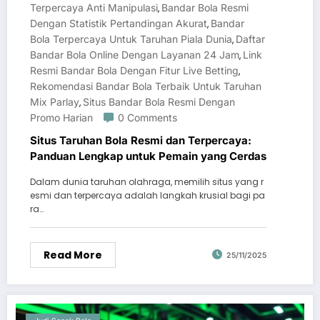
Terpercaya Anti Manipulasi
Bandar Bola Resmi
,
Dengan Statistik Pertandingan Akurat
Bandar
,
Bola Terpercaya Untuk Taruhan Piala Dunia
Daftar
,
Bandar Bola Online Dengan Layanan 24 Jam
Link
,
Resmi Bandar Bola Dengan Fitur Live Betting
,
Rekomendasi Bandar Bola Terbaik Untuk Taruhan
Mix Parlay
Situs Bandar Bola Resmi Dengan
,
Promo Harian
0 Comments
Situs Taruhan Bola Resmi dan Terpercaya:
Panduan Lengkap untuk Pemain yang Cerdas
Dalam dunia taruhan olahraga, memilih situs yang r
esmi dan terpercaya adalah langkah krusial bagi pa
ra…
Read More
25/11/2025