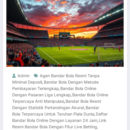
Admin
Agen Bandar Bola Resmi Tanpa
Minimal Deposit
Bandar Bola Dengan Metode
,
Pembayaran Terlengkap
Bandar Bola Online
,
Dengan Pasaran Liga Lengkap
Bandar Bola Online
,
Terpercaya Anti Manipulasi
Bandar Bola Resmi
,
Dengan Statistik Pertandingan Akurat
Bandar
,
Bola Terpercaya Untuk Taruhan Piala Dunia
Daftar
,
Bandar Bola Online Dengan Layanan 24 Jam
Link
,
Resmi Bandar Bola Dengan Fitur Live Betting
,