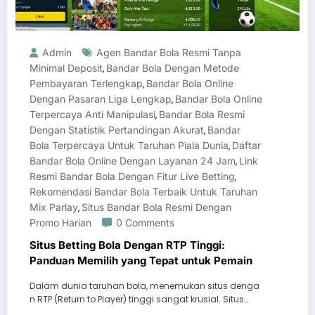
Admin
Agen Bandar Bola Resmi Tanpa
Minimal Deposit
Bandar Bola Dengan Metode
,
Pembayaran Terlengkap
Bandar Bola Online
,
Dengan Pasaran Liga Lengkap
Bandar Bola Online
,
Terpercaya Anti Manipulasi
Bandar Bola Resmi
,
Dengan Statistik Pertandingan Akurat
Bandar
,
Bola Terpercaya Untuk Taruhan Piala Dunia
Daftar
,
Bandar Bola Online Dengan Layanan 24 Jam
Link
,
Resmi Bandar Bola Dengan Fitur Live Betting
,
Rekomendasi Bandar Bola Terbaik Untuk Taruhan
Mix Parlay
Situs Bandar Bola Resmi Dengan
,
Promo Harian
0 Comments
Situs Betting Bola Dengan RTP Tinggi:
Panduan Memilih yang Tepat untuk Pemain
Dalam dunia taruhan bola, menemukan situs denga
n RTP (Return to Player) tinggi sangat krusial. Situs…