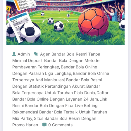
Admin
Agen Bandar Bola Resmi Tanpa
Minimal Deposit
Bandar Bola Dengan Metode
,
Pembayaran Terlengkap
Bandar Bola Online
,
Dengan Pasaran Liga Lengkap
Bandar Bola Online
,
Terpercaya Anti Manipulasi
Bandar Bola Resmi
,
Dengan Statistik Pertandingan Akurat
Bandar
,
Bola Terpercaya Untuk Taruhan Piala Dunia
Daftar
,
Bandar Bola Online Dengan Layanan 24 Jam
Link
,
Resmi Bandar Bola Dengan Fitur Live Betting
,
Rekomendasi Bandar Bola Terbaik Untuk Taruhan
Mix Parlay
Situs Bandar Bola Resmi Dengan
,
Promo Harian
0 Comments