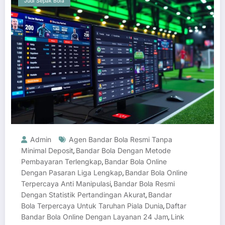
Judi Sepak Bola
Admin
Agen Bandar Bola Resmi Tanpa
Minimal Deposit
Bandar Bola Dengan Metode
,
Pembayaran Terlengkap
Bandar Bola Online
,
Dengan Pasaran Liga Lengkap
Bandar Bola Online
,
Terpercaya Anti Manipulasi
Bandar Bola Resmi
,
Dengan Statistik Pertandingan Akurat
Bandar
,
Bola Terpercaya Untuk Taruhan Piala Dunia
Daftar
,
Bandar Bola Online Dengan Layanan 24 Jam
Link
,