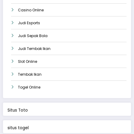
Casino Online
Judi Esports
Judi Sepak Bola
Judi Tembak Ikan
Slot Online
Tembak Ikan
Togel Online
Situs Toto
situs togel