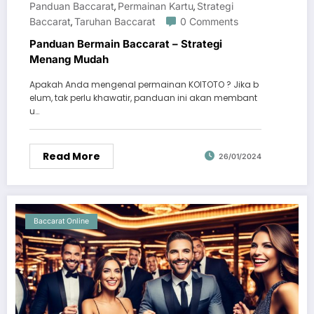
Panduan Baccarat
Permainan Kartu
Strategi
,
,
Baccarat
Taruhan Baccarat
0 Comments
,
Panduan Bermain Baccarat – Strategi
Menang Mudah
Apakah Anda mengenal permainan KOITOTO ? Jika b
elum, tak perlu khawatir, panduan ini akan membant
u…
Read More
26/01/2024
Baccarat Online