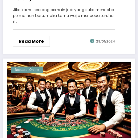
Jika kamu seorang pemain judi yang suka mencoba
permainan baru, maka kamu wajib mencoba taruha
n…
Read More
29/01/2024
Baccarat Online