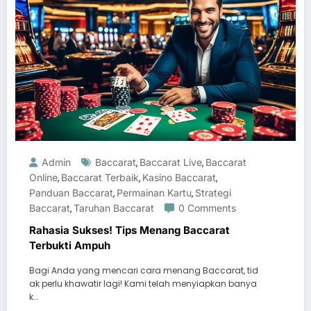
Admin
Baccarat
Baccarat Live
Baccarat
,
,
Online
Baccarat Terbaik
Kasino Baccarat
,
,
,
Panduan Baccarat
Permainan Kartu
Strategi
,
,
Baccarat
Taruhan Baccarat
0 Comments
,
Rahasia Sukses! Tips Menang Baccarat
Terbukti Ampuh
Bagi Anda yang mencari cara menang Baccarat, tid
ak perlu khawatir lagi! Kami telah menyiapkan banya
k…