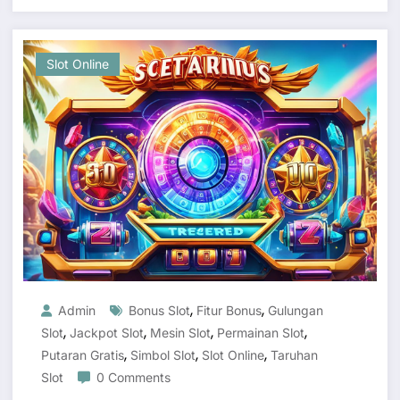
Slot Online
,
,
Admin
Bonus Slot
Fitur Bonus
Gulungan
,
,
,
,
Slot
Jackpot Slot
Mesin Slot
Permainan Slot
,
,
,
Putaran Gratis
Simbol Slot
Slot Online
Taruhan
Slot
0 Comments