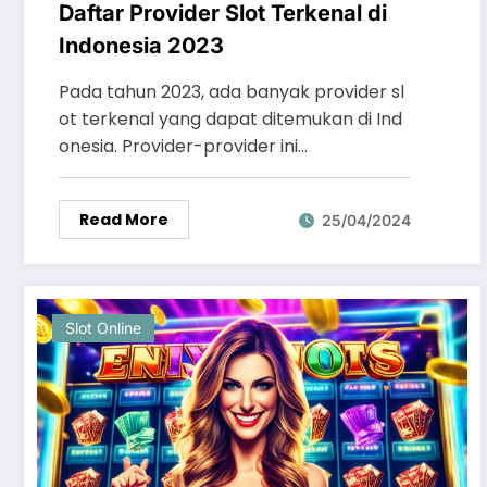
Daftar Provider Slot Terkenal di
Indonesia 2023
Pada tahun 2023, ada banyak provider sl
ot terkenal yang dapat ditemukan di Ind
onesia. Provider-provider ini…
Read More
25/04/2024
Slot Online