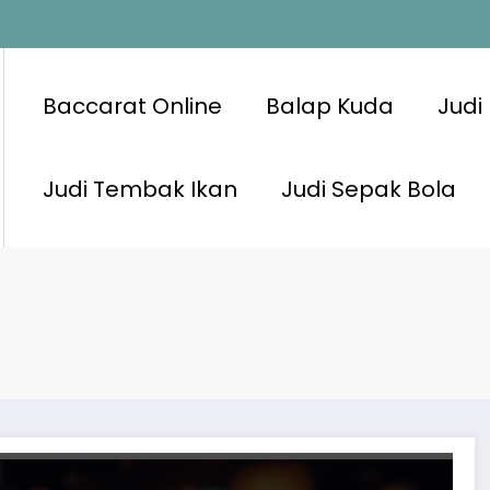
Baccarat Online
Balap Kuda
Judi
Judi Tembak Ikan
Judi Sepak Bola