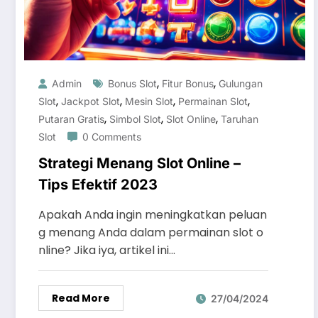
,
,
Admin
Bonus Slot
Fitur Bonus
Gulungan
,
,
,
,
Slot
Jackpot Slot
Mesin Slot
Permainan Slot
,
,
,
Putaran Gratis
Simbol Slot
Slot Online
Taruhan
Slot
0 Comments
Strategi Menang Slot Online –
Tips Efektif 2023
Apakah Anda ingin meningkatkan peluan
g menang Anda dalam permainan slot o
nline? Jika iya, artikel ini…
Read More
27/04/2024