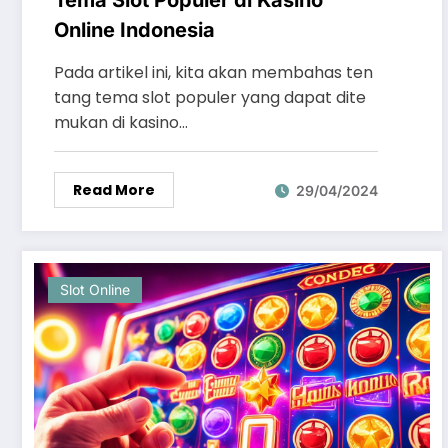
Tema Slot Populer di Kasino
Online Indonesia
Pada artikel ini, kita akan membahas ten
tang tema slot populer yang dapat dite
mukan di kasino…
Read More
29/04/2024
Slot Online