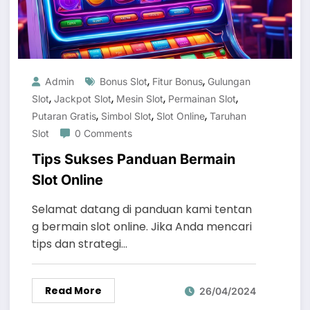
,
,
Admin
Bonus Slot
Fitur Bonus
Gulungan
,
,
,
,
Slot
Jackpot Slot
Mesin Slot
Permainan Slot
,
,
,
Putaran Gratis
Simbol Slot
Slot Online
Taruhan
Slot
0 Comments
Tips Sukses Panduan Bermain
Slot Online
Selamat datang di panduan kami tentan
g bermain slot online. Jika Anda mencari
tips dan strategi…
Read More
26/04/2024