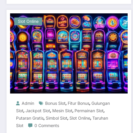
Slot Online
,
,
Admin
Bonus Slot
Fitur Bonus
Gulungan
,
,
,
,
Slot
Jackpot Slot
Mesin Slot
Permainan Slot
,
,
,
Putaran Gratis
Simbol Slot
Slot Online
Taruhan
Slot
0 Comments