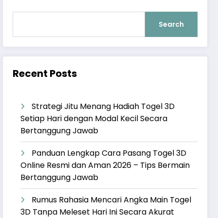
Search
Recent Posts
Strategi Jitu Menang Hadiah Togel 3D
Setiap Hari dengan Modal Kecil Secara
Bertanggung Jawab
Panduan Lengkap Cara Pasang Togel 3D
Online Resmi dan Aman 2026 – Tips Bermain
Bertanggung Jawab
Rumus Rahasia Mencari Angka Main Togel
3D Tanpa Meleset Hari Ini Secara Akurat