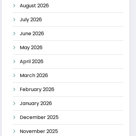
August 2026
July 2026
June 2026
May 2026
April 2026
March 2026
February 2026
January 2026
December 2025
November 2025