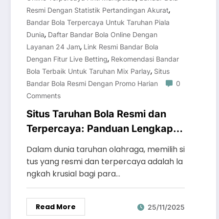
,
Resmi Dengan Statistik Pertandingan Akurat
Bandar Bola Terpercaya Untuk Taruhan Piala
,
Dunia
Daftar Bandar Bola Online Dengan
,
Layanan 24 Jam
Link Resmi Bandar Bola
,
Dengan Fitur Live Betting
Rekomendasi Bandar
,
Bola Terbaik Untuk Taruhan Mix Parlay
Situs
Bandar Bola Resmi Dengan Promo Harian
0
Comments
Situs Taruhan Bola Resmi dan
Terpercaya: Panduan Lengkap
untuk Pemain yang Cerdas
Dalam dunia taruhan olahraga, memilih si
tus yang resmi dan terpercaya adalah la
ngkah krusial bagi para…
Read More
25/11/2025