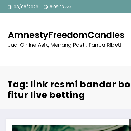
Skip
08/08/2026
8:08:34 AM
to
content
AmnestyFreedomCandles
Judi Online Asik, Menang Pasti, Tanpa Ribet!
Tag: link resmi bandar b
fitur live betting