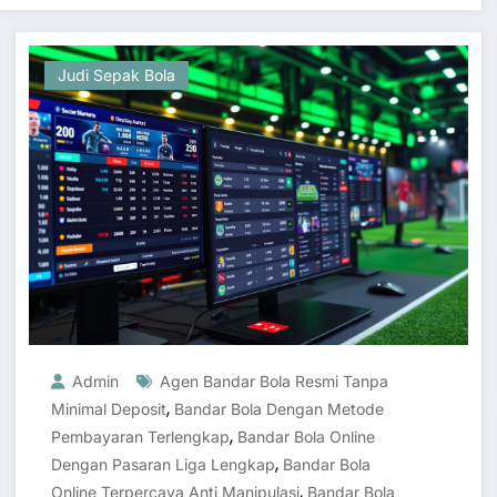
Judi Sepak Bola
Admin
Agen Bandar Bola Resmi Tanpa
,
Minimal Deposit
Bandar Bola Dengan Metode
,
Pembayaran Terlengkap
Bandar Bola Online
,
Dengan Pasaran Liga Lengkap
Bandar Bola
,
Online Terpercaya Anti Manipulasi
Bandar Bola