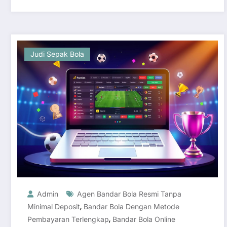
Judi Sepak Bola
Admin
Agen Bandar Bola Resmi Tanpa
,
Minimal Deposit
Bandar Bola Dengan Metode
,
Pembayaran Terlengkap
Bandar Bola Online