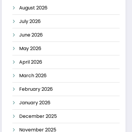
August 2026
July 2026
June 2026
May 2026
April 2026
March 2026
February 2026
January 2026
December 2025
November 2025