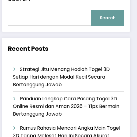
Search
Recent Posts
Strategi Jitu Menang Hadiah Togel 3D
Setiap Hari dengan Modal Kecil Secara
Bertanggung Jawab
Panduan Lengkap Cara Pasang Togel 3D
Online Resmi dan Aman 2026 – Tips Bermain
Bertanggung Jawab
Rumus Rahasia Mencari Angka Main Togel
3D Tanpa Meleset Hari Ini Secara Akurat