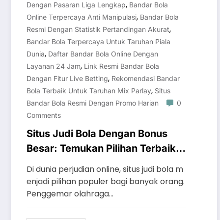
,
Dengan Pasaran Liga Lengkap
Bandar Bola
,
Online Terpercaya Anti Manipulasi
Bandar Bola
,
Resmi Dengan Statistik Pertandingan Akurat
Bandar Bola Terpercaya Untuk Taruhan Piala
,
Dunia
Daftar Bandar Bola Online Dengan
,
Layanan 24 Jam
Link Resmi Bandar Bola
,
Dengan Fitur Live Betting
Rekomendasi Bandar
,
Bola Terbaik Untuk Taruhan Mix Parlay
Situs
Bandar Bola Resmi Dengan Promo Harian
0
Comments
Situs Judi Bola Dengan Bonus
Besar: Temukan Pilihan Terbaik
untuk Untung Maksimal
Di dunia perjudian online, situs judi bola m
enjadi pilihan populer bagi banyak orang.
Penggemar olahraga…