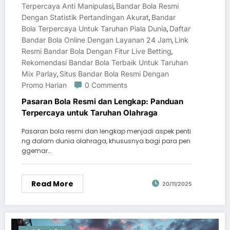
Terpercaya Anti Manipulasi
Bandar Bola Resmi
,
Dengan Statistik Pertandingan Akurat
Bandar
,
Bola Terpercaya Untuk Taruhan Piala Dunia
Daftar
,
Bandar Bola Online Dengan Layanan 24 Jam
Link
,
Resmi Bandar Bola Dengan Fitur Live Betting
,
Rekomendasi Bandar Bola Terbaik Untuk Taruhan
Mix Parlay
Situs Bandar Bola Resmi Dengan
,
Promo Harian
0 Comments
Pasaran Bola Resmi dan Lengkap: Panduan
Terpercaya untuk Taruhan Olahraga
Pasaran bola resmi dan lengkap menjadi aspek penti
ng dalam dunia olahraga, khususnya bagi para pen
ggemar…
Read More
20/11/2025