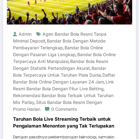
Admin
Agen Bandar Bola Resmi Tanpa
Minimal Deposit
Bandar Bola Dengan Metode
,
Pembayaran Terlengkap
Bandar Bola Online
,
Dengan Pasaran Liga Lengkap
Bandar Bola Online
,
Terpercaya Anti Manipulasi
Bandar Bola Resmi
,
Dengan Statistik Pertandingan Akurat
Bandar
,
Bola Terpercaya Untuk Taruhan Piala Dunia
Daftar
,
Bandar Bola Online Dengan Layanan 24 Jam
Link
,
Resmi Bandar Bola Dengan Fitur Live Betting
,
Rekomendasi Bandar Bola Terbaik Untuk Taruhan
Mix Parlay
Situs Bandar Bola Resmi Dengan
,
Promo Harian
0 Comments
Taruhan Bola Live Streaming Terbaik untuk
Pengalaman Menonton yang Tak Terlupakan
Dengan pesatnya perkembangan teknologi, semakin