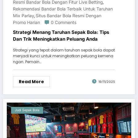
Resmi Bandar Bola Dengan Fitur Live Betting
,
Rekomendasi Bandar Bola Terbaik Untuk Taruhan
Mix Parlay
Situs Bandar Bola Resmi Dengan
,
Promo Harian
0 Comments
Strategi Menang Taruhan Sepak Bola: Tips
Dan Trik Meningkatkan Peluang Anda
Strategi yang tepat dalam taruhan sepak bola dapat
menjadi kunci untuk meningkatkan peluang kemena
ngan. Pemain…
Read More
19/11/2025
Judi Sepak Bola