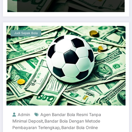
Judi Sepak Bola
Admin
Agen Bandar Bola Resmi Tanpa
Minimal Deposit
Bandar Bola Dengan Metode
,
Pembayaran Terlengkap
Bandar Bola Online
,