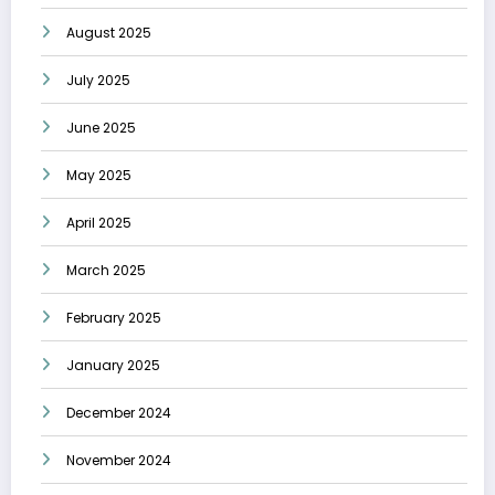
August 2025
July 2025
June 2025
May 2025
April 2025
March 2025
February 2025
January 2025
December 2024
November 2024