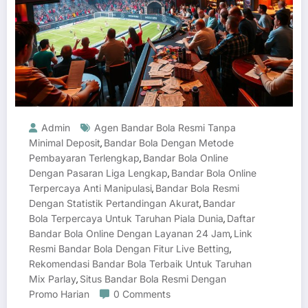
Admin
Agen Bandar Bola Resmi Tanpa
Minimal Deposit
Bandar Bola Dengan Metode
,
Pembayaran Terlengkap
Bandar Bola Online
,
Dengan Pasaran Liga Lengkap
Bandar Bola Online
,
Terpercaya Anti Manipulasi
Bandar Bola Resmi
,
Dengan Statistik Pertandingan Akurat
Bandar
,
Bola Terpercaya Untuk Taruhan Piala Dunia
Daftar
,
Bandar Bola Online Dengan Layanan 24 Jam
Link
,
Resmi Bandar Bola Dengan Fitur Live Betting
,
Rekomendasi Bandar Bola Terbaik Untuk Taruhan
Mix Parlay
Situs Bandar Bola Resmi Dengan
,
Promo Harian
0 Comments