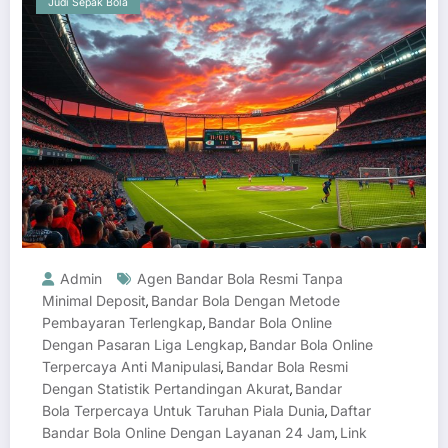
Judi Sepak Bola
Admin
Agen Bandar Bola Resmi Tanpa
Minimal Deposit
Bandar Bola Dengan Metode
,
Pembayaran Terlengkap
Bandar Bola Online
,
Dengan Pasaran Liga Lengkap
Bandar Bola Online
,
Terpercaya Anti Manipulasi
Bandar Bola Resmi
,
Dengan Statistik Pertandingan Akurat
Bandar
,
Bola Terpercaya Untuk Taruhan Piala Dunia
Daftar
,
Bandar Bola Online Dengan Layanan 24 Jam
Link
,