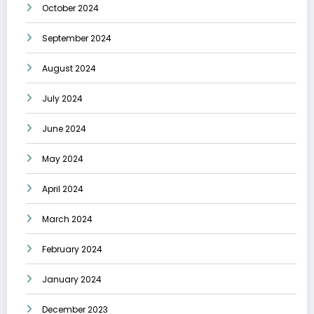
October 2024
September 2024
August 2024
July 2024
June 2024
May 2024
April 2024
March 2024
February 2024
January 2024
December 2023