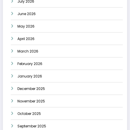
July 2026
June 2026
May 2026
April 2026
March 2026
February 2026
January 2026
December 2025
November 2025
October 2025
September 2025