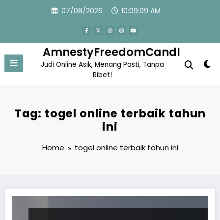
Skip
07/08/2026
10:09:10 AM
to
content
AmnestyFreedomCandles
Judi Online Asik, Menang Pasti, Tanpa
Ribet!
Tag: togel online terbaik tahun
ini
Home
togel online terbaik tahun ini