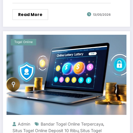
Read More
13/05/2026
Togel Online
Admin
Bandar Togel Online Terpercaya
,
Situs Togel Online Deposit 10 Ribu
Situs Togel
,