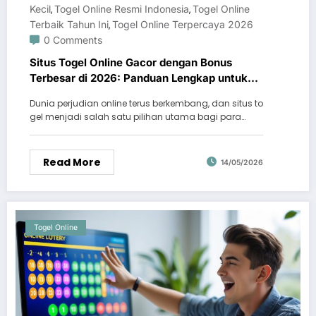
Kecil
Togel Online Resmi Indonesia
Togel Online
,
,
Terbaik Tahun Ini
Togel Online Terpercaya 2026
,
0 Comments
Situs Togel Online Gacor dengan Bonus
Terbesar di 2026: Panduan Lengkap untuk
Pemain
Dunia perjudian online terus berkembang, dan situs to
gel menjadi salah satu pilihan utama bagi para…
Read More
14/05/2026
Togel Online