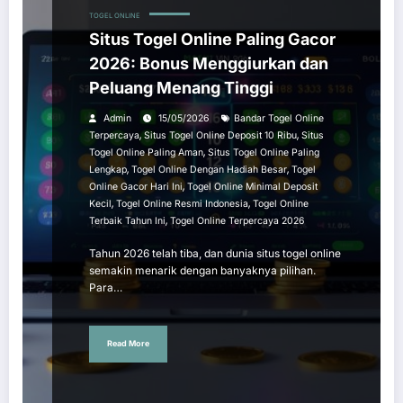
TOGEL ONLINE
Situs Togel Online Paling Gacor
2026: Bonus Menggiurkan dan
Peluang Menang Tinggi
Admin
15/05/2026
Bandar Togel Online
,
,
Terpercaya
Situs Togel Online Deposit 10 Ribu
Situs
,
Togel Online Paling Aman
Situs Togel Online Paling
,
,
Lengkap
Togel Online Dengan Hadiah Besar
Togel
,
Online Gacor Hari Ini
Togel Online Minimal Deposit
,
,
Kecil
Togel Online Resmi Indonesia
Togel Online
,
Terbaik Tahun Ini
Togel Online Terpercaya 2026
Tahun 2026 telah tiba, dan dunia situs togel online
semakin menarik dengan banyaknya pilihan.
Para…
Read More