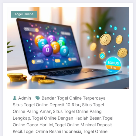
Togel Online
Admin
Bandar Togel Online Terpercaya
,
Situs Togel Online Deposit 10 Ribu
Situs Togel
,
Online Paling Aman
Situs Togel Online Paling
,
Lengkap
Togel Online Dengan Hadiah Besar
Togel
,
,
Online Gacor Hari Ini
Togel Online Minimal Deposit
,
Kecil
Togel Online Resmi Indonesia
Togel Online
,
,