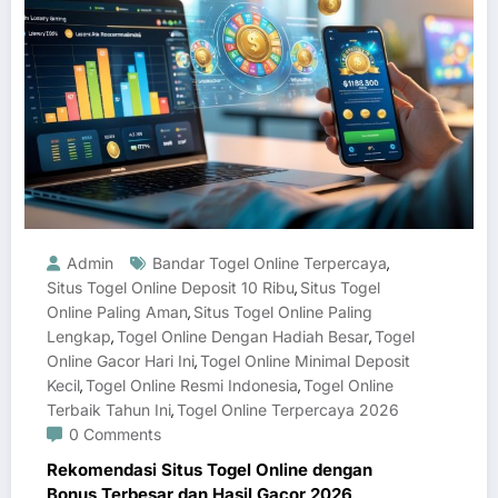
Admin
Bandar Togel Online Terpercaya
,
Situs Togel Online Deposit 10 Ribu
Situs Togel
,
Online Paling Aman
Situs Togel Online Paling
,
Lengkap
Togel Online Dengan Hadiah Besar
Togel
,
,
Online Gacor Hari Ini
Togel Online Minimal Deposit
,
Kecil
Togel Online Resmi Indonesia
Togel Online
,
,
Terbaik Tahun Ini
Togel Online Terpercaya 2026
,
0 Comments
Rekomendasi Situs Togel Online dengan
Bonus Terbesar dan Hasil Gacor 2026