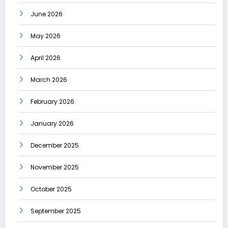
June 2026
May 2026
April 2026
March 2026
February 2026
January 2026
December 2025
November 2025
October 2025
September 2025