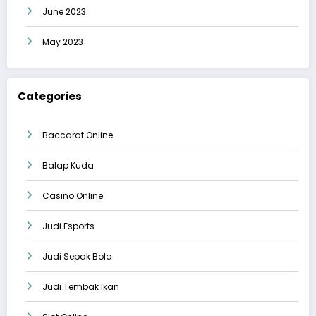
June 2023
May 2023
Categories
Baccarat Online
Balap Kuda
Casino Online
Judi Esports
Judi Sepak Bola
Judi Tembak Ikan