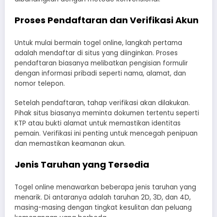
Proses Pendaftaran dan Verifikasi Akun
Untuk mulai bermain togel online, langkah pertama
adalah mendaftar di situs yang diinginkan. Proses
pendaftaran biasanya melibatkan pengisian formulir
dengan informasi pribadi seperti nama, alamat, dan
nomor telepon.
Setelah pendaftaran, tahap verifikasi akan dilakukan.
Pihak situs biasanya meminta dokumen tertentu seperti
KTP atau bukti alamat untuk memastikan identitas
pemain. Verifikasi ini penting untuk mencegah penipuan
dan memastikan keamanan akun.
Jenis Taruhan yang Tersedia
Togel online menawarkan beberapa jenis taruhan yang
menarik. Di antaranya adalah taruhan 2D, 3D, dan 4D,
masing-masing dengan tingkat kesulitan dan peluang