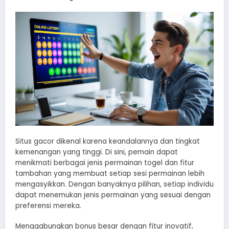
Situs gacor dikenal karena keandalannya dan tingkat
kemenangan yang tinggi. Di sini, pemain dapat
menikmati berbagai jenis permainan togel dan fitur
tambahan yang membuat setiap sesi permainan lebih
mengasyikkan. Dengan banyaknya pilihan, setiap individu
dapat menemukan jenis permainan yang sesuai dengan
preferensi mereka.
Menggabungkan bonus besar dengan fitur inovatif,