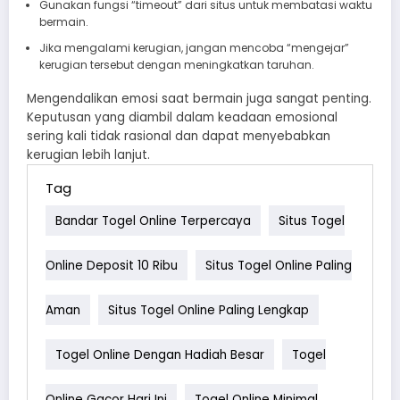
Gunakan fungsi “timeout” dari situs untuk membatasi waktu
bermain.
Jika mengalami kerugian, jangan mencoba “mengejar”
kerugian tersebut dengan meningkatkan taruhan.
Mengendalikan emosi saat bermain juga sangat penting.
Keputusan yang diambil dalam keadaan emosional
sering kali tidak rasional dan dapat menyebabkan
kerugian lebih lanjut.
Tag
Bandar Togel Online Terpercaya
Situs Togel
Online Deposit 10 Ribu
Situs Togel Online Paling
Aman
Situs Togel Online Paling Lengkap
Togel Online Dengan Hadiah Besar
Togel
Online Gacor Hari Ini
Togel Online Minimal