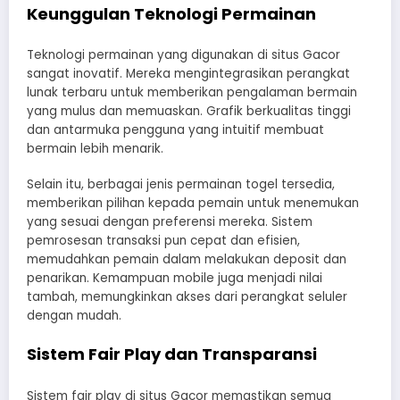
Keunggulan Teknologi Permainan
Teknologi permainan yang digunakan di situs Gacor
sangat inovatif. Mereka mengintegrasikan perangkat
lunak terbaru untuk memberikan pengalaman bermain
yang mulus dan memuaskan. Grafik berkualitas tinggi
dan antarmuka pengguna yang intuitif membuat
bermain lebih menarik.
Selain itu, berbagai jenis permainan togel tersedia,
memberikan pilihan kepada pemain untuk menemukan
yang sesuai dengan preferensi mereka. Sistem
pemrosesan transaksi pun cepat dan efisien,
memudahkan pemain dalam melakukan deposit dan
penarikan. Kemampuan mobile juga menjadi nilai
tambah, memungkinkan akses dari perangkat seluler
dengan mudah.
Sistem Fair Play dan Transparansi
Sistem fair play di situs Gacor memastikan semua