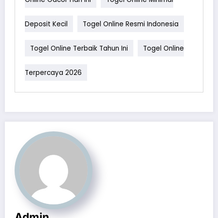
Deposit Kecil
Togel Online Resmi Indonesia
Togel Online Terbaik Tahun Ini
Togel Online
Terpercaya 2026
Admin