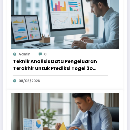
Admin
0
Teknik Analisis Data Pengeluaran
Terakhir untuk Prediksi Togel 3D
Akurat dan Terukur
08/08/2026