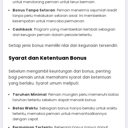
untuk mendorong pemain untuk terus bermain.
Bonus Tanpa Setoran
: Pemain menerima sejumlah kredit
tanpa perlu melakukan setoran awal. Ini memberikan
kesempatan untuk mencoba permainan.
Cashback
: Program yang memberikan kembali sebagian
dari kerugian pemain dalam periode tertentu.
Setiap jenis bonus memiliki nilai dan kegunaan tersendiri.
Syarat dan Ketentuan Bonus
Sebelum mengambil keuntungan dari bonus, penting
bagi pemain untuk memahami syarat dan ketentuan
yang berlaku. Syarat umum meliputi:
Taruhan Minimal
: Pemain mungkin perlu memenuhi batas
taruhan tertentu sebelum dapat menarik bonus.
Batas Waktu
: Sebagian bonus hanya berlaku untuk waktu
tertentu, memaksa pemain untuk memanfaatkannya
dengan cepat.
Permainan Tertentu
: Beberapa bonus hanya dapat