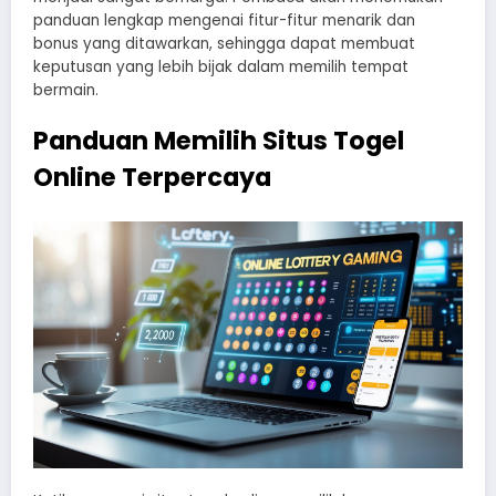
panduan lengkap mengenai fitur-fitur menarik dan
bonus yang ditawarkan, sehingga dapat membuat
keputusan yang lebih bijak dalam memilih tempat
bermain.
Panduan Memilih Situs Togel
Online Terpercaya