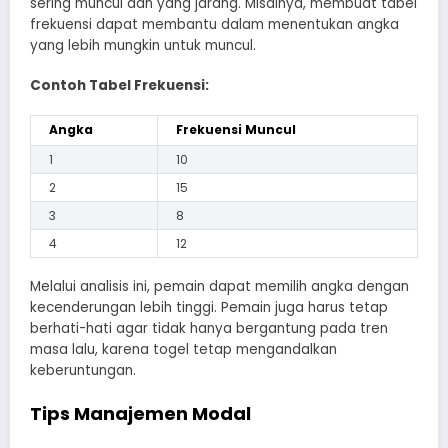
sering muncul dan yang jarang. Misalnya, membuat tabel
frekuensi dapat membantu dalam menentukan angka
yang lebih mungkin untuk muncul.
Contoh Tabel Frekuensi:
Angka
Frekuensi Muncul
1
10
2
15
3
8
4
12
Melalui analisis ini, pemain dapat memilih angka dengan
kecenderungan lebih tinggi. Pemain juga harus tetap
berhati-hati agar tidak hanya bergantung pada tren
masa lalu, karena togel tetap mengandalkan
keberuntungan.
Tips Manajemen Modal