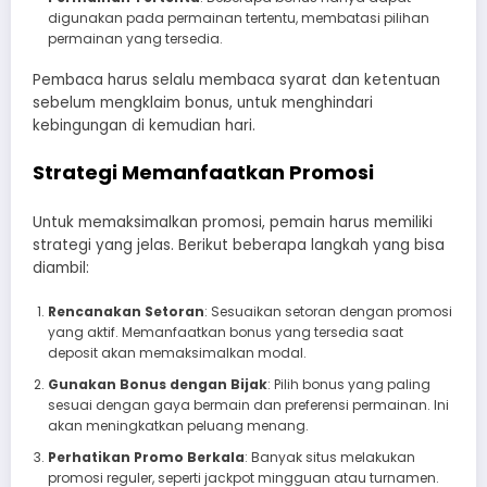
digunakan pada permainan tertentu, membatasi pilihan
permainan yang tersedia.
Pembaca harus selalu membaca syarat dan ketentuan
sebelum mengklaim bonus, untuk menghindari
kebingungan di kemudian hari.
Strategi Memanfaatkan Promosi
Untuk memaksimalkan promosi, pemain harus memiliki
strategi yang jelas. Berikut beberapa langkah yang bisa
diambil:
Rencanakan Setoran
: Sesuaikan setoran dengan promosi
yang aktif. Memanfaatkan bonus yang tersedia saat
deposit akan memaksimalkan modal.
Gunakan Bonus dengan Bijak
: Pilih bonus yang paling
sesuai dengan gaya bermain dan preferensi permainan. Ini
akan meningkatkan peluang menang.
Perhatikan Promo Berkala
: Banyak situs melakukan
promosi reguler, seperti jackpot mingguan atau turnamen.