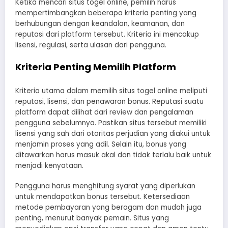
Ketika mencari situs togel online, pemilih harus
mempertimbangkan beberapa kriteria penting yang
berhubungan dengan keandalan, keamanan, dan
reputasi dari platform tersebut. Kriteria ini mencakup
lisensi, regulasi, serta ulasan dari pengguna.
Kriteria Penting Memilih Platform
Kriteria utama dalam memilih situs togel online meliputi
reputasi, lisensi, dan penawaran bonus. Reputasi suatu
platform dapat dilihat dari review dan pengalaman
pengguna sebelumnya. Pastikan situs tersebut memiliki
lisensi yang sah dari otoritas perjudian yang diakui untuk
menjamin proses yang adil. Selain itu, bonus yang
ditawarkan harus masuk akal dan tidak terlalu baik untuk
menjadi kenyataan.
Pengguna harus menghitung syarat yang diperlukan
untuk mendapatkan bonus tersebut. Ketersediaan
metode pembayaran yang beragam dan mudah juga
penting, menurut banyak pemain. Situs yang