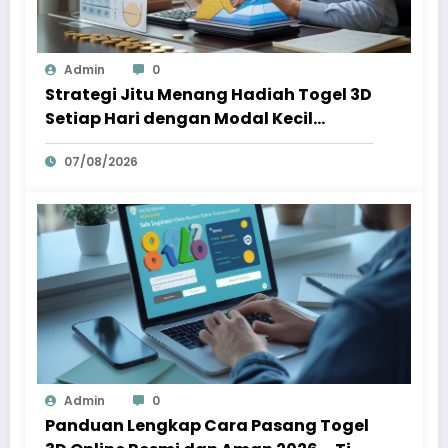
Admin
0
Strategi Jitu Menang Hadiah Togel 3D
Setiap Hari dengan Modal Kecil
Secara Bertanggung Jawab
07/08/2026
Admin
0
Panduan Lengkap Cara Pasang Togel