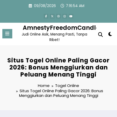
Skip
09/08/2026
7:16:55 AM
to
content
AmnestyFreedomCandles
Judi Online Asik, Menang Pasti, Tanpa
Ribet!
Situs Togel Online Paling Gacor
2026: Bonus Menggiurkan dan
Peluang Menang Tinggi
Home
Togel Online
Situs Togel Online Paling Gacor 2026: Bonus
Menggiurkan dan Peluang Menang Tinggi