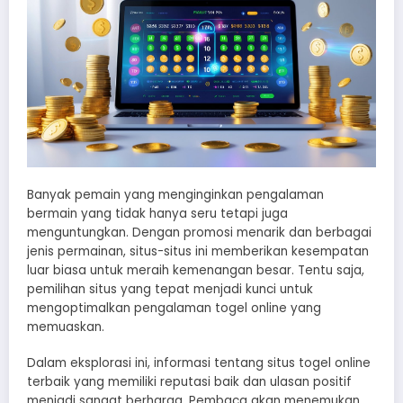
Banyak pemain yang menginginkan pengalaman
bermain yang tidak hanya seru tetapi juga
menguntungkan. Dengan promosi menarik dan berbagai
jenis permainan, situs-situs ini memberikan kesempatan
luar biasa untuk meraih kemenangan besar. Tentu saja,
pemilihan situs yang tepat menjadi kunci untuk
mengoptimalkan pengalaman togel online yang
memuaskan.
Dalam eksplorasi ini, informasi tentang situs togel online
terbaik yang memiliki reputasi baik dan ulasan positif
menjadi sangat berharga. Pembaca akan menemukan