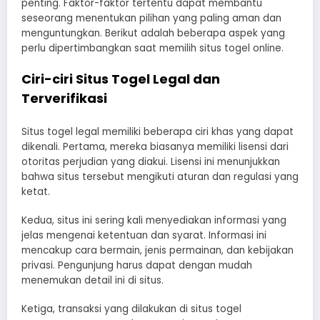
penting. Faktor-faktor tertentu dapat membantu
seseorang menentukan pilihan yang paling aman dan
menguntungkan. Berikut adalah beberapa aspek yang
perlu dipertimbangkan saat memilih situs togel online.
Ciri-ciri Situs Togel Legal dan
Terverifikasi
Situs togel legal memiliki beberapa ciri khas yang dapat
dikenali. Pertama, mereka biasanya memiliki lisensi dari
otoritas perjudian yang diakui. Lisensi ini menunjukkan
bahwa situs tersebut mengikuti aturan dan regulasi yang
ketat.
Kedua, situs ini sering kali menyediakan informasi yang
jelas mengenai ketentuan dan syarat. Informasi ini
mencakup cara bermain, jenis permainan, dan kebijakan
privasi. Pengunjung harus dapat dengan mudah
menemukan detail ini di situs.
Ketiga, transaksi yang dilakukan di situs togel