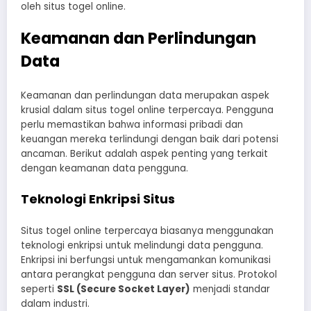
oleh situs togel online.
Keamanan dan Perlindungan
Data
Keamanan dan perlindungan data merupakan aspek
krusial dalam situs togel online terpercaya. Pengguna
perlu memastikan bahwa informasi pribadi dan
keuangan mereka terlindungi dengan baik dari potensi
ancaman. Berikut adalah aspek penting yang terkait
dengan keamanan data pengguna.
Teknologi Enkripsi Situs
Situs togel online terpercaya biasanya menggunakan
teknologi enkripsi untuk melindungi data pengguna.
Enkripsi ini berfungsi untuk mengamankan komunikasi
antara perangkat pengguna dan server situs. Protokol
seperti
SSL (Secure Socket Layer)
menjadi standar
dalam industri.