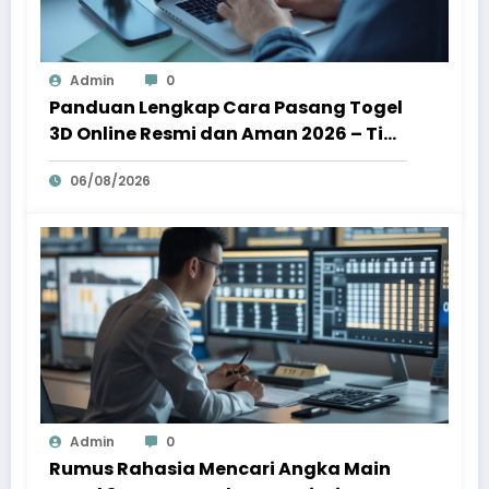
Admin
0
Panduan Lengkap Cara Pasang Togel
3D Online Resmi dan Aman 2026 – Tips
Bermain Bertanggung Jawab
06/08/2026
Admin
0
Rumus Rahasia Mencari Angka Main