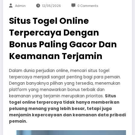
Admin
12/05/2026
0 Comments
Situs Togel Online
Terpercaya Dengan
Bonus Paling Gacor Dan
Keamanan Terjamin
Dalam dunia perjudian online, mencari situs togel
terpercaya menjadi sangat penting bagi para pemain.
Dengan banyaknya pilihan yang tersedia, menemukan
platform yang menawarkan bonus terbaik dan
keamanan yang terjamin merupakan prioritas.
Situs
togel online terpercaya tidak hanya memberikan
peluang menang yang lebih besar, tetapi juga
menjamin kepercayaan dan keamanan data pribadi
pemain.