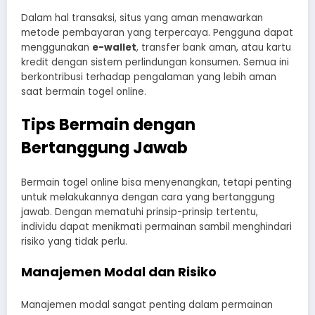
Dalam hal transaksi, situs yang aman menawarkan
metode pembayaran yang terpercaya. Pengguna dapat
menggunakan
e-wallet
, transfer bank aman, atau kartu
kredit dengan sistem perlindungan konsumen. Semua ini
berkontribusi terhadap pengalaman yang lebih aman
saat bermain togel online.
Tips Bermain dengan
Bertanggung Jawab
Bermain togel online bisa menyenangkan, tetapi penting
untuk melakukannya dengan cara yang bertanggung
jawab. Dengan mematuhi prinsip-prinsip tertentu,
individu dapat menikmati permainan sambil menghindari
risiko yang tidak perlu.
Manajemen Modal dan Risiko
Manajemen modal sangat penting dalam permainan