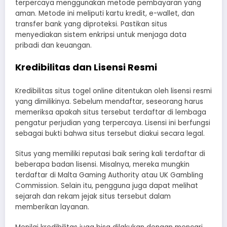
terpercaya menggunakan metode pembayaran yang
aman. Metode ini meliputi kartu kredit, e-wallet, dan
transfer bank yang diproteksi. Pastikan situs
menyediakan sistem enkripsi untuk menjaga data
pribadi dan keuangan.
Kredibilitas dan Lisensi Resmi
Kredibilitas situs togel online ditentukan oleh lisensi resmi
yang dimilikinya. Sebelum mendaftar, seseorang harus
memeriksa apakah situs tersebut terdaftar di lembaga
pengatur perjudian yang terpercaya. Lisensi ini berfungsi
sebagai bukti bahwa situs tersebut diakui secara legal.
Situs yang memiliki reputasi baik sering kali terdaftar di
beberapa badan lisensi. Misalnya, mereka mungkin
terdaftar di Malta Gaming Authority atau UK Gambling
Commission. Selain itu, pengguna juga dapat melihat
sejarah dan rekam jejak situs tersebut dalam
memberikan layanan.