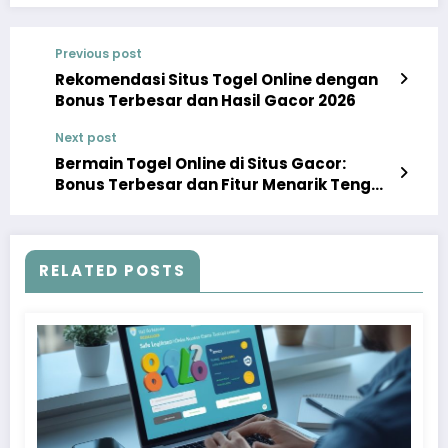
Previous post
Rekomendasi Situs Togel Online dengan
Bonus Terbesar dan Hasil Gacor 2026
Next post
Bermain Togel Online di Situs Gacor:
Bonus Terbesar dan Fitur Menarik Tengah
Kompetisi
RELATED POSTS