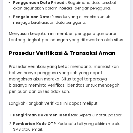
Penggunaan Data Pribadi:
Bagaimana data tersebut
akan digunakan dalam interaksi dengan pengguna.
Pengelolaan Data:
Prosedur yang diterapkan untuk
menjaga kerahasiaan data pengguna.
Menyusuri kebijakan ini memberi pengguna gambaran
tentang tingkat perlindungan yang ditawarkan oleh situs.
Prosedur Verifikasi & Transaksi Aman
Prosedur verifikasi yang ketat membantu memastikan
bahwa hanya pengguna yang sah yang dapat
mengakses akun mereka. Situs togel terpercaya
biasanya meminta verifikasi identitas untuk mencegah
penipuan dan akses tidak sah.
Langkah-langkah verifikasi ini dapat meliputi:
Pengiriman Dokumen Identitas
: Seperti KTP atau paspor.
Pemberian Kode OTP
: Kode satu kali yang dikirim melalui
SMS atau email.