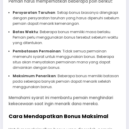
Pemain harus memperhatikan beberapa poin berikut:
Persyaratan Taruhan
: Setiap bonus biasanya dilengkapi
dengan persyaratan taruhan yang harus dipenuhi sebelum
pemain dapat menarik kemenangan.
Batas Waktu
: Beberapa bonus memiliki masa berlaku.
Pemain perlu menggunakan bonus tersebut sebelum waktu
yang ditentukan.
Pembatasan Permainan
: Tidak semua permainan
memenuhi syarat untuk menggunakan bonus. Beberapa
situs akan menyatakan permainan mana yang dapat
dimainkan dengan bonus.
Maksimum Penarikan
: Beberapa bonus memiliki batasan
pada seberapa banyak pemain dapat menarik setelah
menggunakan bonus.
Memahami syarat ini membantu pemain menghindari
kekecewaan saat ingin menarik dana mereka.
Cara Mendapatkan Bonus Maksimal