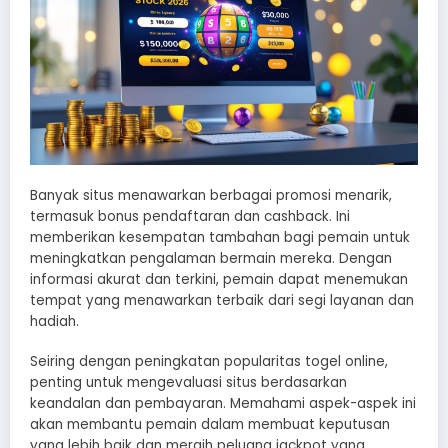
Banyak situs menawarkan berbagai promosi menarik,
termasuk bonus pendaftaran dan cashback. Ini
memberikan kesempatan tambahan bagi pemain untuk
meningkatkan pengalaman bermain mereka. Dengan
informasi akurat dan terkini, pemain dapat menemukan
tempat yang menawarkan terbaik dari segi layanan dan
hadiah.
Seiring dengan peningkatan popularitas togel online,
penting untuk mengevaluasi situs berdasarkan
keandalan dan pembayaran. Memahami aspek-aspek ini
akan membantu pemain dalam membuat keputusan
yang lebih baik dan meraih peluang jackpot yang