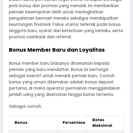
jenis bonus dan promosi yang menarik. Ini memberikan
pemain kesempatan lebih untuk meningkatkan
pengalaman bermain mereka sekaligus mendapatkan
keuntungan finansial. Fokus utama terletak pada bonus
anggota baru, syarat dan ketentuan yang berlaku, serta
promosi cashback dan referral.
Bonus Member Baru dan Loyalitas
Bonus member baru biasanya ditawarkan kepada
pemain yang baru mendaftar. Bonus ini berfungsi
sebagai insentif untuk menarik pemain baru. Contoh
bonus yang umum ditemukan adalah bonus deposit
pertama, di mana operator permainan menggandakan
jumlah uang yang disetorkan hingga batas tertentu.
Sebagai contoh:
Batas
Bonus
Persentase
Maksimal