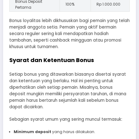
Bonus Deposit
100%
Rp 1.000.000
Pertama
Bonus loyalitas lebih dikhususkan bagi pemain yang telah
menjadi anggota setia. Pemain yang aktif bermain
secara reguler sering kali mendapatkan hadiah
tambahan, seperti cashback mingguan atau promosi
khusus untuk turnamen.
Syarat dan Ketentuan Bonus
Setiap bonus yang ditawarkan biasanya disertai syarat
dan ketentuan yang berlaku. Hal ini penting untuk
diperhatikan oleh setiap pemain. Misalnya, bonus
deposit mungkin memiliki persyaratan taruhan, di mana
pemain harus bertaruh sejumlah kali sebelum bonus
dapat dicairkan.
Sebagian syarat umum yang sering muncul termasuk:
Minimum deposit
yang harus dilakukan.