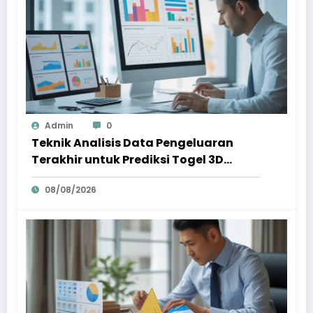
Admin
0
Teknik Analisis Data Pengeluaran
Terakhir untuk Prediksi Togel 3D
Akurat dan Terukur
08/08/2026