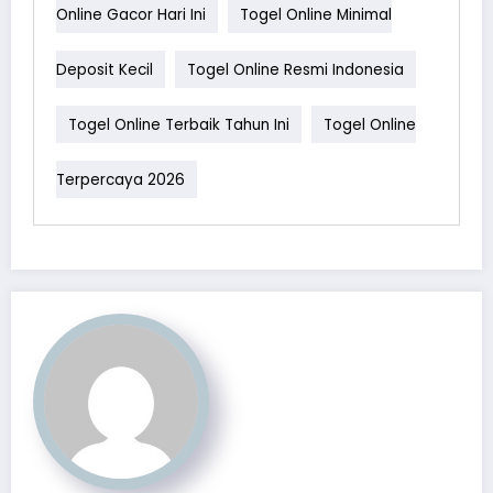
Online Gacor Hari Ini
Togel Online Minimal
Deposit Kecil
Togel Online Resmi Indonesia
Togel Online Terbaik Tahun Ini
Togel Online
Terpercaya 2026