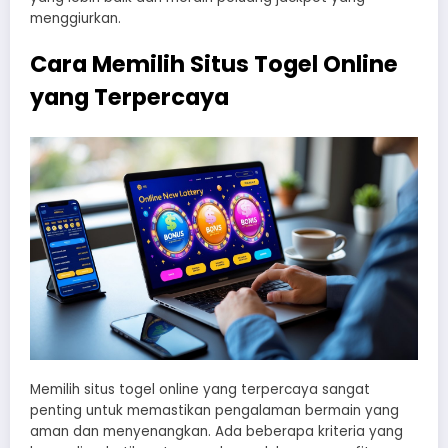
menggiurkan.
Cara Memilih Situs Togel Online
yang Terpercaya
Memilih situs togel online yang terpercaya sangat
penting untuk memastikan pengalaman bermain yang
aman dan menyenangkan. Ada beberapa kriteria yang