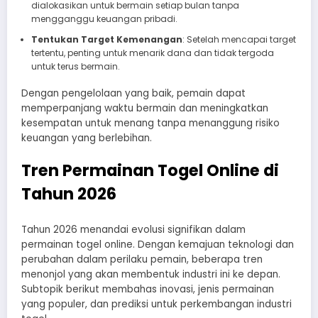
dialokasikan untuk bermain setiap bulan tanpa
mengganggu keuangan pribadi.
Tentukan Target Kemenangan
: Setelah mencapai target
tertentu, penting untuk menarik dana dan tidak tergoda
untuk terus bermain.
Dengan pengelolaan yang baik, pemain dapat
memperpanjang waktu bermain dan meningkatkan
kesempatan untuk menang tanpa menanggung risiko
keuangan yang berlebihan.
Tren Permainan Togel Online di
Tahun 2026
Tahun 2026 menandai evolusi signifikan dalam
permainan togel online. Dengan kemajuan teknologi dan
perubahan dalam perilaku pemain, beberapa tren
menonjol yang akan membentuk industri ini ke depan.
Subtopik berikut membahas inovasi, jenis permainan
yang populer, dan prediksi untuk perkembangan industri