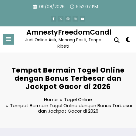
Skip
09/08/2026
5:52:08 PM
to
content
AmnestyFreedomCandles
Judi Online Asik, Menang Pasti, Tanpa
Ribet!
Tempat Bermain Togel Online
dengan Bonus Terbesar dan
Jackpot Gacor di 2026
Home
Togel Online
Tempat Bermain Togel Online dengan Bonus Terbesar
dan Jackpot Gacor di 2026