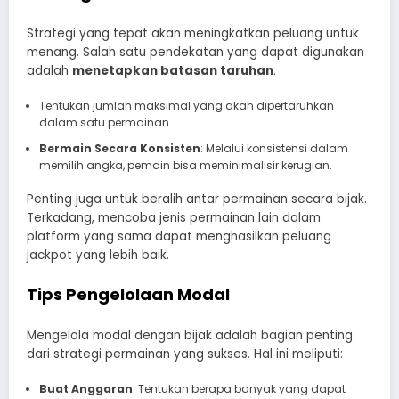
Strategi yang tepat akan meningkatkan peluang untuk
menang. Salah satu pendekatan yang dapat digunakan
adalah
menetapkan batasan taruhan
.
Tentukan jumlah maksimal yang akan dipertaruhkan
dalam satu permainan.
Bermain Secara Konsisten
: Melalui konsistensi dalam
memilih angka, pemain bisa meminimalisir kerugian.
Penting juga untuk beralih antar permainan secara bijak.
Terkadang, mencoba jenis permainan lain dalam
platform yang sama dapat menghasilkan peluang
jackpot yang lebih baik.
Tips Pengelolaan Modal
Mengelola modal dengan bijak adalah bagian penting
dari strategi permainan yang sukses. Hal ini meliputi:
Buat Anggaran
: Tentukan berapa banyak yang dapat