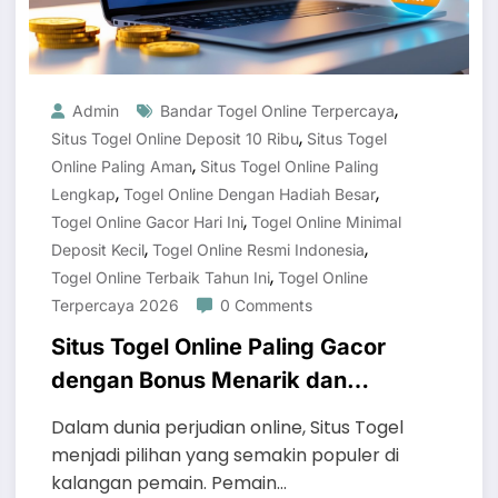
,
Admin
Bandar Togel Online Terpercaya
,
Situs Togel Online Deposit 10 Ribu
Situs Togel
,
Online Paling Aman
Situs Togel Online Paling
,
,
Lengkap
Togel Online Dengan Hadiah Besar
,
Togel Online Gacor Hari Ini
Togel Online Minimal
,
,
Deposit Kecil
Togel Online Resmi Indonesia
,
Togel Online Terbaik Tahun Ini
Togel Online
Terpercaya 2026
0 Comments
Situs Togel Online Paling Gacor
dengan Bonus Menarik dan
Pembayaran Cepat yang Wajib
Dalam dunia perjudian online, Situs Togel
Dicoba
menjadi pilihan yang semakin populer di
kalangan pemain. Pemain…