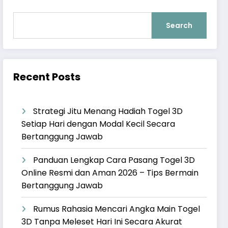
Search
Recent Posts
Strategi Jitu Menang Hadiah Togel 3D
Setiap Hari dengan Modal Kecil Secara
Bertanggung Jawab
Panduan Lengkap Cara Pasang Togel 3D
Online Resmi dan Aman 2026 – Tips Bermain
Bertanggung Jawab
Rumus Rahasia Mencari Angka Main Togel
3D Tanpa Meleset Hari Ini Secara Akurat