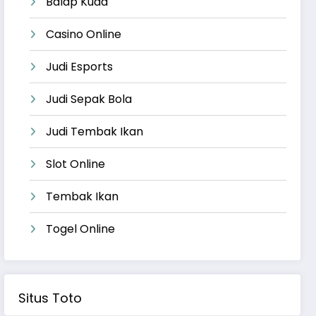
Balap Kuda
Casino Online
Judi Esports
Judi Sepak Bola
Judi Tembak Ikan
Slot Online
Tembak Ikan
Togel Online
Situs Toto