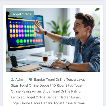
Togel Online
,
Admin
Bandar Togel Online Terpercaya
,
Situs Togel Online Deposit 10 Ribu
Situs Togel
,
Online Paling Aman
Situs Togel Online Paling
,
,
Lengkap
Togel Online Dengan Hadiah Besar
,
Togel Online Gacor Hari Ini
Togel Online Minimal