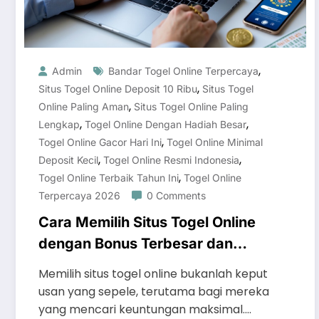
,
Admin
Bandar Togel Online Terpercaya
,
Situs Togel Online Deposit 10 Ribu
Situs Togel
,
Online Paling Aman
Situs Togel Online Paling
,
,
Lengkap
Togel Online Dengan Hadiah Besar
,
Togel Online Gacor Hari Ini
Togel Online Minimal
,
,
Deposit Kecil
Togel Online Resmi Indonesia
,
Togel Online Terbaik Tahun Ini
Togel Online
Terpercaya 2026
0 Comments
Cara Memilih Situs Togel Online
dengan Bonus Terbesar dan
Peluang Gacor untuk Menang
Memilih situs togel online bukanlah keput
Mudah
usan yang sepele, terutama bagi mereka
yang mencari keuntungan maksimal.…