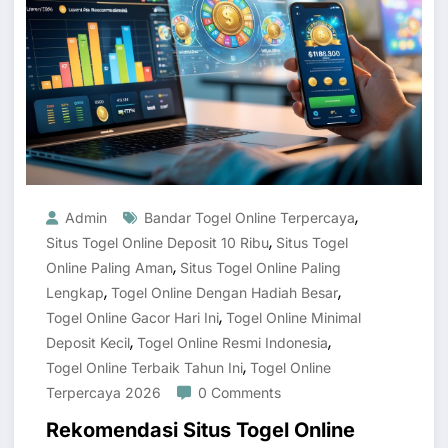
,
Admin
Bandar Togel Online Terpercaya
,
Situs Togel Online Deposit 10 Ribu
Situs Togel
,
Online Paling Aman
Situs Togel Online Paling
,
,
Lengkap
Togel Online Dengan Hadiah Besar
,
Togel Online Gacor Hari Ini
Togel Online Minimal
,
,
Deposit Kecil
Togel Online Resmi Indonesia
,
Togel Online Terbaik Tahun Ini
Togel Online
Terpercaya 2026
0 Comments
Rekomendasi Situs Togel Online