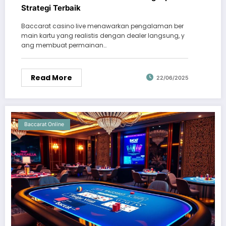
Strategi Terbaik
Baccarat casino live menawarkan pengalaman ber
main kartu yang realistis dengan dealer langsung, y
ang membuat permainan…
Read More
22/06/2025
Baccarat Online