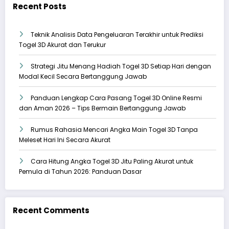
Recent Posts
Teknik Analisis Data Pengeluaran Terakhir untuk Prediksi
Togel 3D Akurat dan Terukur
Strategi Jitu Menang Hadiah Togel 3D Setiap Hari dengan
Modal Kecil Secara Bertanggung Jawab
Panduan Lengkap Cara Pasang Togel 3D Online Resmi
dan Aman 2026 – Tips Bermain Bertanggung Jawab
Rumus Rahasia Mencari Angka Main Togel 3D Tanpa
Meleset Hari Ini Secara Akurat
Cara Hitung Angka Togel 3D Jitu Paling Akurat untuk
Pemula di Tahun 2026: Panduan Dasar
Recent Comments