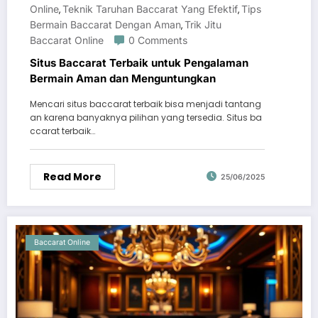
Online
Teknik Taruhan Baccarat Yang Efektif
Tips
,
,
Bermain Baccarat Dengan Aman
Trik Jitu
,
Baccarat Online
0 Comments
Situs Baccarat Terbaik untuk Pengalaman
Bermain Aman dan Menguntungkan
Mencari situs baccarat terbaik bisa menjadi tantang
an karena banyaknya pilihan yang tersedia. Situs ba
ccarat terbaik…
Read More
25/06/2025
Baccarat Online