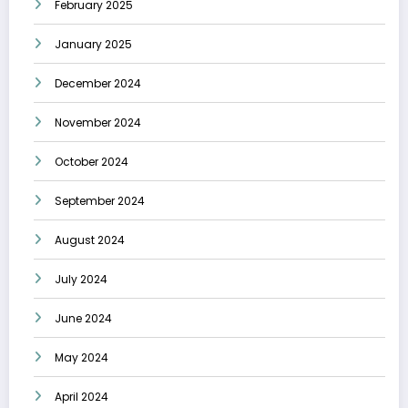
February 2025
January 2025
December 2024
November 2024
October 2024
September 2024
August 2024
July 2024
June 2024
May 2024
April 2024