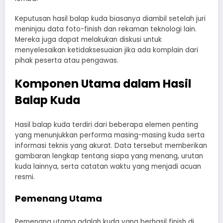
Keputusan hasil balap kuda biasanya diambil setelah juri
meninjau data foto-finish dan rekaman teknologi lain.
Mereka juga dapat melakukan diskusi untuk
menyelesaikan ketidaksesuaian jika ada komplain dari
pihak peserta atau pengawas.
Komponen Utama dalam Hasil
Balap Kuda
Hasil balap kuda terdiri dari beberapa elemen penting
yang menunjukkan performa masing-masing kuda serta
informasi teknis yang akurat. Data tersebut memberikan
gambaran lengkap tentang siapa yang menang, urutan
kuda lainnya, serta catatan waktu yang menjadi acuan
resmi.
Pemenang Utama
Pemenang utama adalah kuda yang berhasil finish di