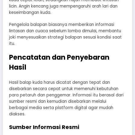
licin. Angin kencang juga mempengaruhi arah lari dan
keseimbangan kuda.
Pengelola balapan biasanya memberikan informasi
lintasan dan cuaca sebelum lomba dimulai, membantu
joki menyesuaikan strategi balapan sesuai kondisi saat
itu.
Pencatatan dan Penyebaran
Hasil
Hasil balap kuda harus dicatat dengan tepat dan
disebarkan secara cepat untuk memenuhi kebutuhan
para petaruh dan penggemar. Informasi itu berasal dari
sumber resmi dan kemudian disebarkan melalui
berbagai media serta platform digital agar mudah
diakses.
Sumber Informasi Resmi