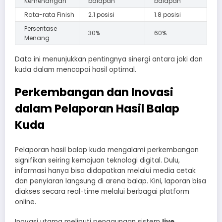
Kemenangan
balapan
balapan
Rata-rata Finish
2.1 posisi
1.8 posisi
Persentase
30%
60%
Menang
Data ini menunjukkan pentingnya sinergi antara joki dan
kuda dalam mencapai hasil optimal.
Perkembangan dan Inovasi
dalam Pelaporan Hasil Balap
Kuda
Pelaporan hasil balap kuda mengalami perkembangan
signifikan seiring kemajuan teknologi digital. Dulu,
informasi hanya bisa didapatkan melalui media cetak
dan penyiaran langsung di arena balap. Kini, laporan bisa
diakses secara real-time melalui berbagai platform
online.
Inovasi utama meliputi penggunaan sistem
live