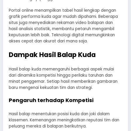
Portal online menampilkan tabel hasil lengkap dengan
grafik performa kuda agar mudah dipahami. Beberapa
situs juga menyediakan rekaman video balapan dan
hasil analisis statistik, membantu petaruh mengambil
keputusan lebih baik. Teknologi digital memungkinkan
akses cepat dan akurat dari mana saja.
Dampak Hasil Balap Kuda
Hasil balap kuda memengaruhi berbagai aspek mulai
dari dinamika kompetisi hingga perilaku taruhan dan
minat penggemar. Setiap hasil memberikan gambaran
baru mengenai kekuatan tim dan strategi.
Pengaruh terhadap Kompetisi
Hasil balap menentukan posisi kuda dan joki dalam
klasemen. Kemenangan meningkatkan reputasi tim dan
peluang mereka di balapan berikutnya.