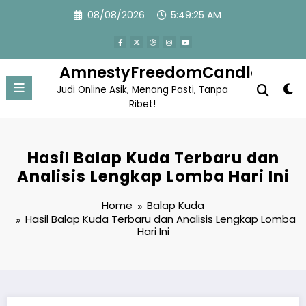
Skip
08/08/2026
5:49:26 AM
to
content
AmnestyFreedomCandles
Judi Online Asik, Menang Pasti, Tanpa
Ribet!
Hasil Balap Kuda Terbaru dan
Analisis Lengkap Lomba Hari Ini
Home
Balap Kuda
Hasil Balap Kuda Terbaru dan Analisis Lengkap Lomba
Hari Ini