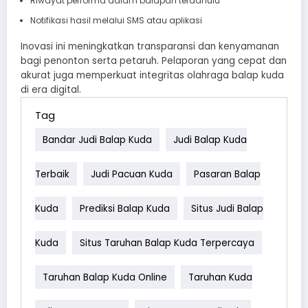
Riwayat performa dalam balapan terdahulu
Notifikasi hasil melalui SMS atau aplikasi
Inovasi ini meningkatkan transparansi dan kenyamanan
bagi penonton serta petaruh. Pelaporan yang cepat dan
akurat juga memperkuat integritas olahraga balap kuda
di era digital.
Tag
Bandar Judi Balap Kuda
Judi Balap Kuda
Terbaik
Judi Pacuan Kuda
Pasaran Balap
Kuda
Prediksi Balap Kuda
Situs Judi Balap
Kuda
Situs Taruhan Balap Kuda Terpercaya
Taruhan Balap Kuda Online
Taruhan Kuda