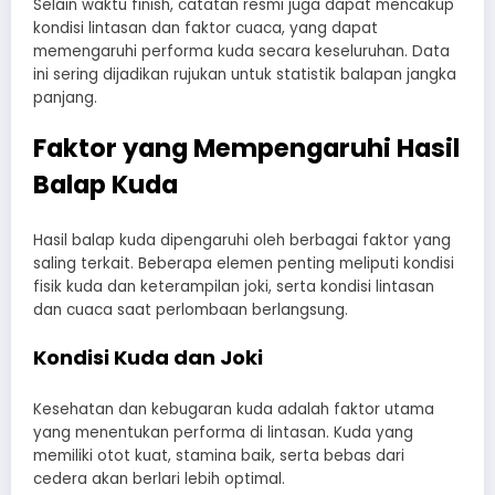
Selain waktu finish, catatan resmi juga dapat mencakup
kondisi lintasan dan faktor cuaca, yang dapat
memengaruhi performa kuda secara keseluruhan. Data
ini sering dijadikan rujukan untuk statistik balapan jangka
panjang.
Faktor yang Mempengaruhi Hasil
Balap Kuda
Hasil balap kuda dipengaruhi oleh berbagai faktor yang
saling terkait. Beberapa elemen penting meliputi kondisi
fisik kuda dan keterampilan joki, serta kondisi lintasan
dan cuaca saat perlombaan berlangsung.
Kondisi Kuda dan Joki
Kesehatan dan kebugaran kuda adalah faktor utama
yang menentukan performa di lintasan. Kuda yang
memiliki otot kuat, stamina baik, serta bebas dari
cedera akan berlari lebih optimal.