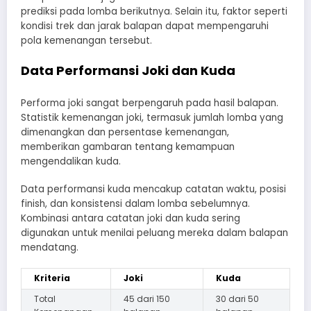
prediksi pada lomba berikutnya. Selain itu, faktor seperti
kondisi trek dan jarak balapan dapat mempengaruhi
pola kemenangan tersebut.
Data Performansi Joki dan Kuda
Performa joki sangat berpengaruh pada hasil balapan.
Statistik kemenangan joki, termasuk jumlah lomba yang
dimenangkan dan persentase kemenangan,
memberikan gambaran tentang kemampuan
mengendalikan kuda.
Data performansi kuda mencakup catatan waktu, posisi
finish, dan konsistensi dalam lomba sebelumnya.
Kombinasi antara catatan joki dan kuda sering
digunakan untuk menilai peluang mereka dalam balapan
mendatang.
Kriteria
Joki
Kuda
Total
45 dari 150
30 dari 50