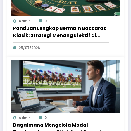
Admin
0
Panduan Lengkap Bermain Baccarat
Klasik: Strategi Menang Efektif di
Tahun 2026
25/07/2026
Admin
0
Bagaimana Mengelola Modal