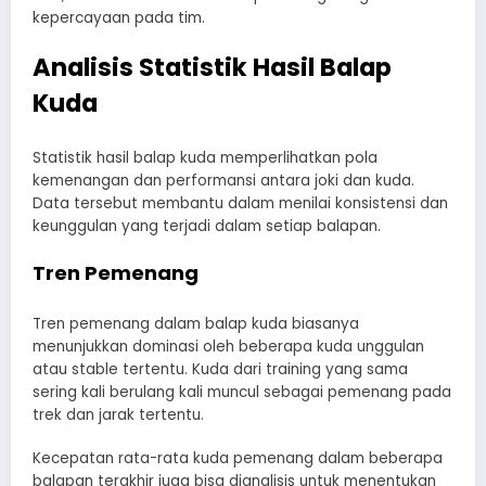
kepercayaan pada tim.
Analisis Statistik Hasil Balap
Kuda
Statistik hasil balap kuda memperlihatkan pola
kemenangan dan performansi antara joki dan kuda.
Data tersebut membantu dalam menilai konsistensi dan
keunggulan yang terjadi dalam setiap balapan.
Tren Pemenang
Tren pemenang dalam balap kuda biasanya
menunjukkan dominasi oleh beberapa kuda unggulan
atau stable tertentu. Kuda dari training yang sama
sering kali berulang kali muncul sebagai pemenang pada
trek dan jarak tertentu.
Kecepatan rata-rata kuda pemenang dalam beberapa
balapan terakhir juga bisa dianalisis untuk menentukan