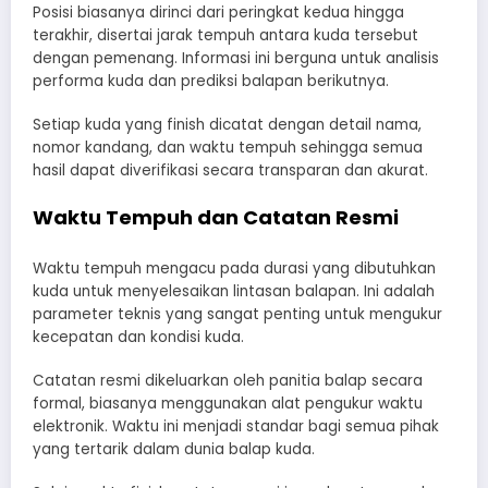
Posisi biasanya dirinci dari peringkat kedua hingga
terakhir, disertai jarak tempuh antara kuda tersebut
dengan pemenang. Informasi ini berguna untuk analisis
performa kuda dan prediksi balapan berikutnya.
Setiap kuda yang finish dicatat dengan detail nama,
nomor kandang, dan waktu tempuh sehingga semua
hasil dapat diverifikasi secara transparan dan akurat.
Waktu Tempuh dan Catatan Resmi
Waktu tempuh mengacu pada durasi yang dibutuhkan
kuda untuk menyelesaikan lintasan balapan. Ini adalah
parameter teknis yang sangat penting untuk mengukur
kecepatan dan kondisi kuda.
Catatan resmi dikeluarkan oleh panitia balap secara
formal, biasanya menggunakan alat pengukur waktu
elektronik. Waktu ini menjadi standar bagi semua pihak
yang tertarik dalam dunia balap kuda.