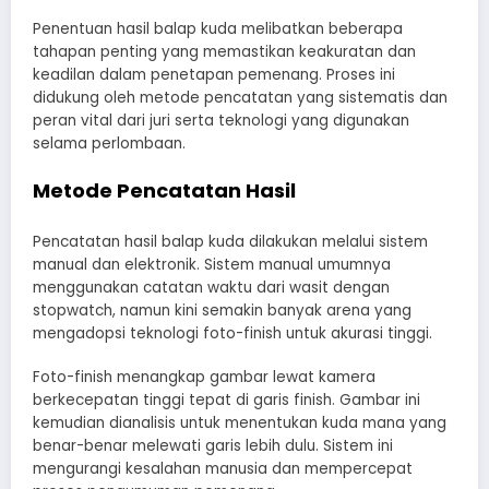
Penentuan hasil balap kuda melibatkan beberapa
tahapan penting yang memastikan keakuratan dan
keadilan dalam penetapan pemenang. Proses ini
didukung oleh metode pencatatan yang sistematis dan
peran vital dari juri serta teknologi yang digunakan
selama perlombaan.
Metode Pencatatan Hasil
Pencatatan hasil balap kuda dilakukan melalui sistem
manual dan elektronik. Sistem manual umumnya
menggunakan catatan waktu dari wasit dengan
stopwatch, namun kini semakin banyak arena yang
mengadopsi teknologi foto-finish untuk akurasi tinggi.
Foto-finish menangkap gambar lewat kamera
berkecepatan tinggi tepat di garis finish. Gambar ini
kemudian dianalisis untuk menentukan kuda mana yang
benar-benar melewati garis lebih dulu. Sistem ini
mengurangi kesalahan manusia dan mempercepat