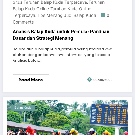
Situs Taruhan Balap Kuda Terpercaya
Taruhan
,
Balap Kuda Online
Taruhan Kuda Online
,
Terpercaya
Tips Menang Judi Balap Kuda
0
,
Comments
Analisis Balap Kuda untuk Pemula: Panduan
Dasar dan Strategi Menang
Dalam dunia balap kuda, pemula sering merasa kew
alahan dengan banyaknya informasi yang tersedia.
Analisis balap…
Read More
03/08/2025
Balap Kuda