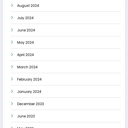
August 2024
July 2024
June 2024
May 2024
April 2024
March 2024
February 2024
January 2024
December 2023
June 2023