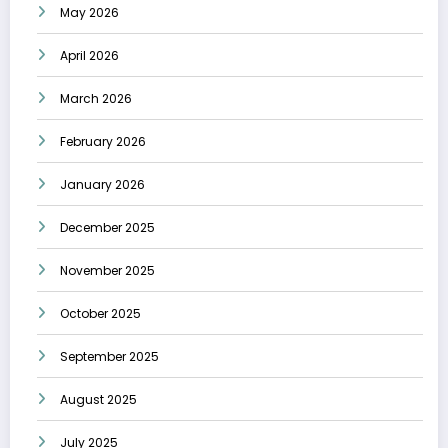
May 2026
April 2026
March 2026
February 2026
January 2026
December 2025
November 2025
October 2025
September 2025
August 2025
July 2025