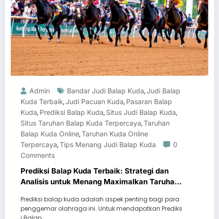
Admin
Bandar Judi Balap Kuda
Judi Balap
,
Kuda Terbaik
Judi Pacuan Kuda
Pasaran Balap
,
,
Kuda
Prediksi Balap Kuda
Situs Judi Balap Kuda
,
,
,
Situs Taruhan Balap Kuda Terpercaya
Taruhan
,
Balap Kuda Online
Taruhan Kuda Online
,
Terpercaya
Tips Menang Judi Balap Kuda
0
,
Comments
Prediksi Balap Kuda Terbaik: Strategi dan
Analisis untuk Menang Maximalkan Taruhan
Anda
Prediksi balap kuda adalah aspek penting bagi para
penggemar olahraga ini. Untuk mendapatkan Prediks
i Balap…