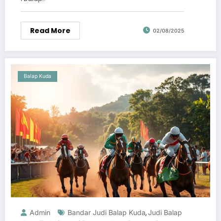
Read More
02/08/2025
Balap Kuda
Admin
Bandar Judi Balap Kuda
Judi Balap
,