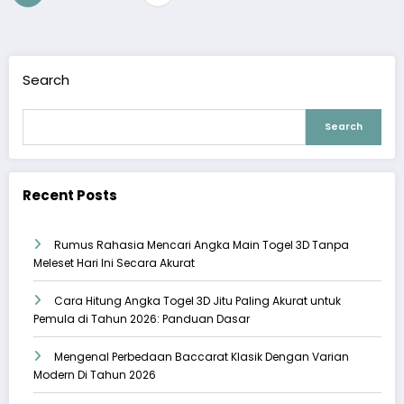
pagination
Search
Search
Recent Posts
Rumus Rahasia Mencari Angka Main Togel 3D Tanpa
Meleset Hari Ini Secara Akurat
Cara Hitung Angka Togel 3D Jitu Paling Akurat untuk
Pemula di Tahun 2026: Panduan Dasar
Mengenal Perbedaan Baccarat Klasik Dengan Varian
Modern Di Tahun 2026