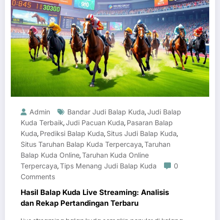
Admin
Bandar Judi Balap Kuda
Judi Balap
,
Kuda Terbaik
Judi Pacuan Kuda
Pasaran Balap
,
,
Kuda
Prediksi Balap Kuda
Situs Judi Balap Kuda
,
,
,
Situs Taruhan Balap Kuda Terpercaya
Taruhan
,
Balap Kuda Online
Taruhan Kuda Online
,
Terpercaya
Tips Menang Judi Balap Kuda
0
,
Comments
Hasil Balap Kuda Live Streaming: Analisis
dan Rekap Pertandingan Terbaru