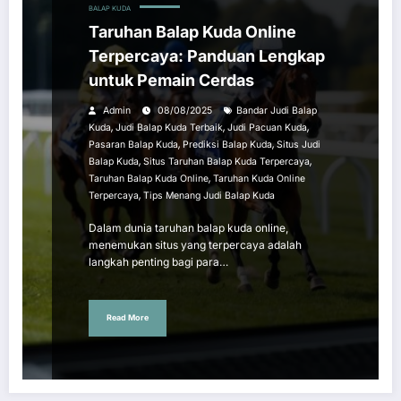
BALAP KUDA
Taruhan Balap Kuda Online
Terpercaya: Panduan Lengkap
untuk Pemain Cerdas
Admin
08/08/2025
Bandar Judi Balap
,
,
,
Kuda
Judi Balap Kuda Terbaik
Judi Pacuan Kuda
,
,
Pasaran Balap Kuda
Prediksi Balap Kuda
Situs Judi
,
,
Balap Kuda
Situs Taruhan Balap Kuda Terpercaya
,
Taruhan Balap Kuda Online
Taruhan Kuda Online
,
Terpercaya
Tips Menang Judi Balap Kuda
Dalam dunia taruhan balap kuda online,
menemukan situs yang terpercaya adalah
langkah penting bagi para…
Read More