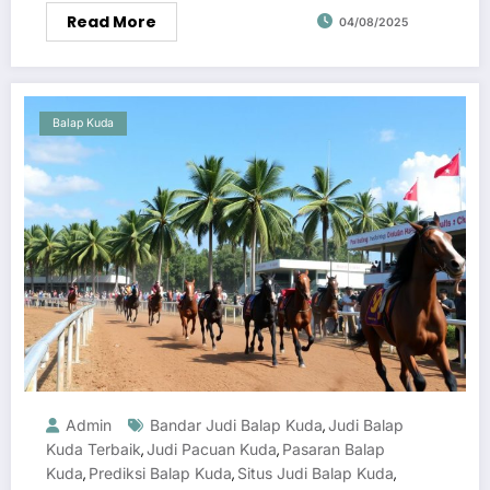
Read More
04/08/2025
Balap Kuda
Admin
Bandar Judi Balap Kuda
Judi Balap
,
Kuda Terbaik
Judi Pacuan Kuda
Pasaran Balap
,
,
Kuda
Prediksi Balap Kuda
Situs Judi Balap Kuda
,
,
,