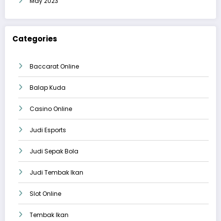
May 2023
Categories
Baccarat Online
Balap Kuda
Casino Online
Judi Esports
Judi Sepak Bola
Judi Tembak Ikan
Slot Online
Tembak Ikan