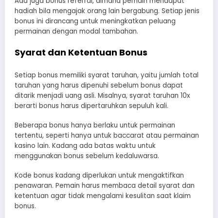
Ada juga bonus referral, dimana pemain mendapat
hadiah bila mengajak orang lain bergabung. Setiap jenis
bonus ini dirancang untuk meningkatkan peluang
permainan dengan modal tambahan.
Syarat dan Ketentuan Bonus
Setiap bonus memiliki syarat taruhan, yaitu jumlah total
taruhan yang harus dipenuhi sebelum bonus dapat
ditarik menjadi uang asli. Misalnya, syarat taruhan 10x
berarti bonus harus dipertaruhkan sepuluh kali.
Beberapa bonus hanya berlaku untuk permainan
tertentu, seperti hanya untuk baccarat atau permainan
kasino lain. Kadang ada batas waktu untuk
menggunakan bonus sebelum kedaluwarsa.
Kode bonus kadang diperlukan untuk mengaktifkan
penawaran. Pemain harus membaca detail syarat dan
ketentuan agar tidak mengalami kesulitan saat klaim
bonus.