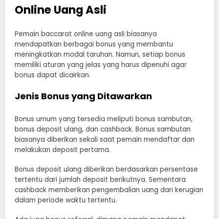
Online Uang Asli
Pemain baccarat online uang asli biasanya
mendapatkan berbagai bonus yang membantu
meningkatkan modal taruhan. Namun, setiap bonus
memiliki aturan yang jelas yang harus dipenuhi agar
bonus dapat dicairkan.
Jenis Bonus yang Ditawarkan
Bonus umum yang tersedia meliputi bonus sambutan,
bonus deposit ulang, dan cashback. Bonus sambutan
biasanya diberikan sekali saat pemain mendaftar dan
melakukan deposit pertama.
Bonus deposit ulang diberikan berdasarkan persentase
tertentu dari jumlah deposit berikutnya. Sementara
cashback memberikan pengembalian uang dari kerugian
dalam periode waktu tertentu.