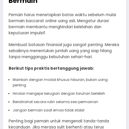
Bermain
Pemain harus menetapkan batas waktu sebelum mulai
bermain baccarat online uang asli. Mengatur durasi
bermain membantu menghindari kelelahan dan
keputusan impulsif.
Membuat batasan finansial juga sangat penting. Mereka
sebaiknya menentukan jumlah uang yang siap hilang
tanpa mengganggu kebutuhan sehari-hari.
Berikut tips praktis bertanggung jawab:
Mainkan dengan modal khusus hiburan, bukan uang
penting
Hindari mengejar kerugian dengan taruhan berlebih
Beristirahat secara rutin selama sesi permainan
Jangan bermain saat emosi tidak stabil
Penting bagi pemain untuk mengenali tanda-tanda
kecanduan. Jika merasa sulit berhenti atau terus