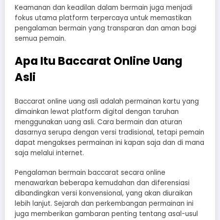
Keamanan dan keadilan dalam bermain juga menjadi
fokus utama platform terpercaya untuk memastikan
pengalaman bermain yang transparan dan aman bagi
semua pemain.
Apa Itu Baccarat Online Uang
Asli
Baccarat online uang asli adalah permainan kartu yang
dimainkan lewat platform digital dengan taruhan
menggunakan uang asli. Cara bermain dan aturan
dasarnya serupa dengan versi tradisional, tetapi pemain
dapat mengakses permainan ini kapan saja dan di mana
saja melalui internet.
Pengalaman bermain baccarat secara online
menawarkan beberapa kemudahan dan diferensiasi
dibandingkan versi konvensional, yang akan diuraikan
lebih lanjut. Sejarah dan perkembangan permainan ini
juga memberikan gambaran penting tentang asal-usul