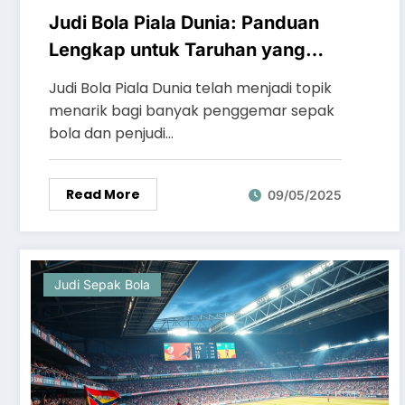
Judi Bola Piala Dunia: Panduan
Lengkap untuk Taruhan yang
Cerdas dan Aman
Judi Bola Piala Dunia telah menjadi topik
menarik bagi banyak penggemar sepak
bola dan penjudi…
Read More
09/05/2025
Judi Sepak Bola