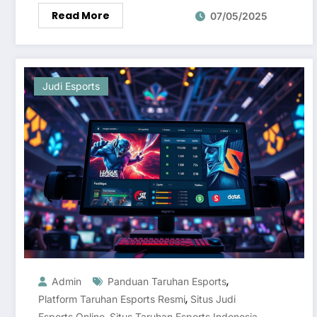
Read More
07/05/2025
Judi Esports
,
Admin
Panduan Taruhan Esports
,
Platform Taruhan Esports Resmi
Situs Judi
,
,
Esports Online
Situs Taruhan Esports Indonesia