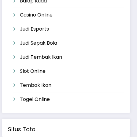
Balap Kuda
Casino Online
Judi Esports
Judi Sepak Bola
Judi Tembak Ikan
Slot Online
Tembak Ikan
Togel Online
Situs Toto