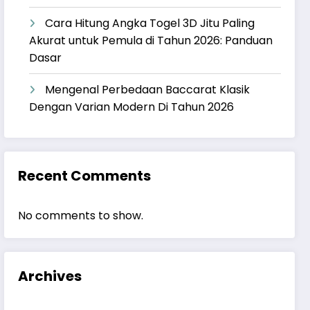
Cara Hitung Angka Togel 3D Jitu Paling
Akurat untuk Pemula di Tahun 2026: Panduan
Dasar
Mengenal Perbedaan Baccarat Klasik
Dengan Varian Modern Di Tahun 2026
Recent Comments
No comments to show.
Archives