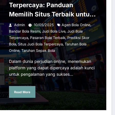
Terpercaya: Panduan
Memilih Situs Terbaik untuk
Pecinta Sepak Bola
,
Admin
10/05/2025
Agen Bola Online
,
,
Bandar Bola Resmi
Judi Bola Live
Judi Bola
,
,
Terpercaya
Pasaran Bola Terbaik
Prediksi Skor
,
,
Bola
Situs Judi Bola Terpercaya
Taruhan Bola
,
Online
Taruhan Sepak Bola
Dalam dunia perjudian online, menemukan
platform yang dapat dipercaya adalah kunci
untuk pengalaman yang sukses…
Read More