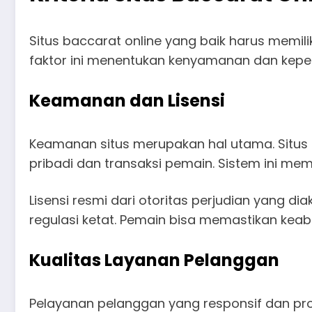
Situs baccarat online yang baik harus memi
faktor ini menentukan kenyamanan dan kep
Keamanan dan Lisensi
Keamanan situs merupakan hal utama. Situs b
pribadi dan transaksi pemain. Sistem ini me
Lisensi resmi dari otoritas perjudian yang di
regulasi ketat. Pemain bisa memastikan keab
Kualitas Layanan Pelanggan
Pelayanan pelanggan yang responsif dan pro