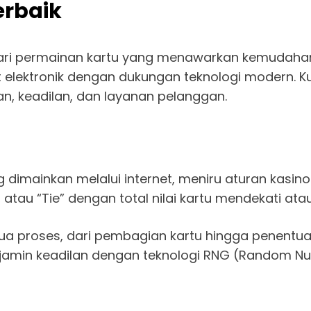
erbaik
l dari permainan kartu yang menawarkan kemudahan
 elektronik dengan dukungan teknologi modern. 
n, keadilan, dan layanan pelanggan.
 dimainkan melalui internet, meniru aturan kasin
 atau “Tie” dengan total nilai kartu mendekati a
mua proses, dari pembagian kartu hingga penentua
njamin keadilan dengan teknologi RNG (Random Nu