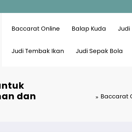
Baccarat Online
Balap Kuda
Judi
Judi Tembak Ikan
Judi Sepak Bola
untuk
man dan
Baccarat 