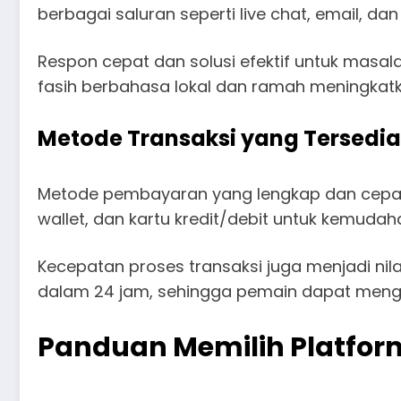
berbagai saluran seperti live chat, email, dan
Respon cepat dan solusi efektif untuk masa
fasih berbahasa lokal dan ramah meningkat
Metode Transaksi yang Tersedia
Metode pembayaran yang lengkap dan cepat s
wallet, dan kartu kredit/debit untuk kemuda
Kecepatan proses transaksi juga menjadi nil
dalam 24 jam, sehingga pemain dapat men
Panduan Memilih Platfor