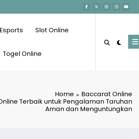
 Esports
Slot Online
Togel Online
Home
Baccarat Online
Online Terbaik untuk Pengalaman Taruhan
Aman dan Menguntungkan