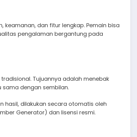
, keamanan, dan fitur lengkap. Pemain bisa
Kualitas pengalaman bergantung pada
o tradisional. Tujuannya adalah menebak
tau sama dengan sembilan.
n hasil, dilakukan secara otomatis oleh
mber Generator) dan lisensi resmi.