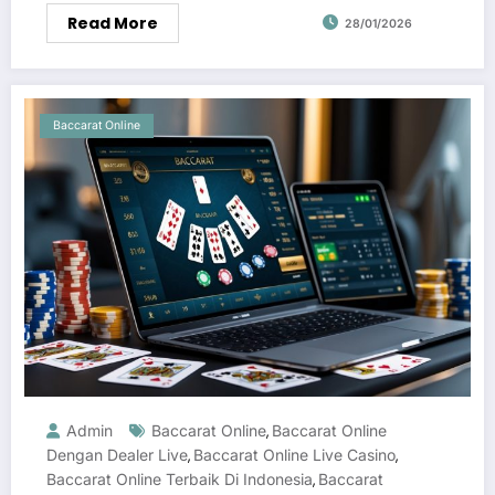
Read More
28/01/2026
Baccarat Online
Admin
Baccarat Online
Baccarat Online
,
Dengan Dealer Live
Baccarat Online Live Casino
,
,
Baccarat Online Terbaik Di Indonesia
Baccarat
,