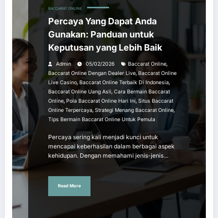
BACCARAT ONLINE
Percaya Yang Dapat Anda
Gunakan: Panduan untuk
Keputusan yang Lebih Baik
,
Admin
05/02/2026
Baccarat Online
,
Baccarat Online Dengan Dealer Live
Baccarat Online
,
,
Live Casino
Baccarat Online Terbaik Di Indonesia
,
Baccarat Online Uang Asli
Cara Bermain Baccarat
,
,
Online
Pola Baccarat Online Hari Ini
Situs Baccarat
,
,
Online Terpercaya
Strategi Menang Baccarat Online
Tips Bermain Baccarat Online Untuk Pemula
Percaya sering kali menjadi kunci untuk
mencapai keberhasilan dalam berbagai aspek
kehidupan. Dengan memahami jenis-jenis…
Read More