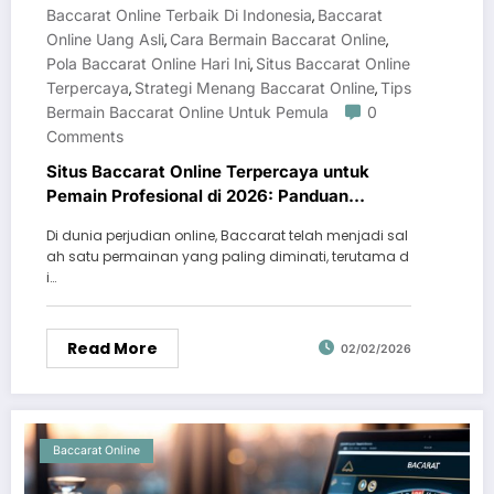
Baccarat Online Terbaik Di Indonesia
Baccarat
,
Online Uang Asli
Cara Bermain Baccarat Online
,
,
Pola Baccarat Online Hari Ini
Situs Baccarat Online
,
Terpercaya
Strategi Menang Baccarat Online
Tips
,
,
Bermain Baccarat Online Untuk Pemula
0
Comments
Situs Baccarat Online Terpercaya untuk
Pemain Profesional di 2026: Panduan
Memilih dan Strategi Menang
Di dunia perjudian online, Baccarat telah menjadi sal
ah satu permainan yang paling diminati, terutama d
i…
Read More
02/02/2026
Baccarat Online