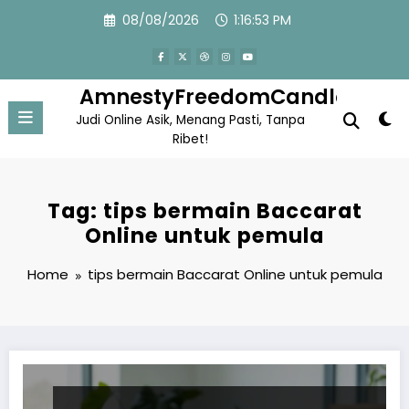
Skip
08/08/2026
1:16:54 PM
to
content
AmnestyFreedomCandles
Judi Online Asik, Menang Pasti, Tanpa
Ribet!
Tag: tips bermain Baccarat
Online untuk pemula
Home
tips bermain Baccarat Online untuk pemula