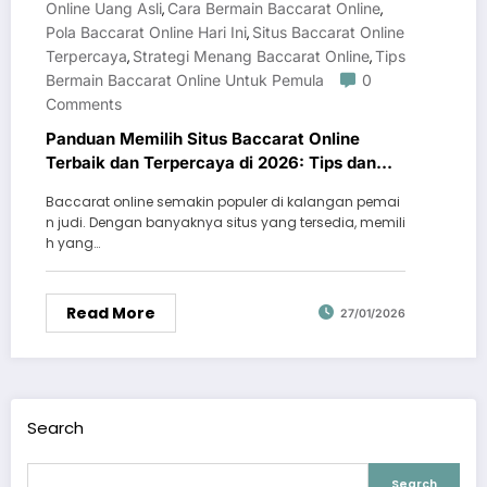
Online Uang Asli
Cara Bermain Baccarat Online
,
,
Pola Baccarat Online Hari Ini
Situs Baccarat Online
,
Terpercaya
Strategi Menang Baccarat Online
Tips
,
,
Bermain Baccarat Online Untuk Pemula
0
Comments
Panduan Memilih Situs Baccarat Online
Terbaik dan Terpercaya di 2026: Tips dan
Rekomendasi
Baccarat online semakin populer di kalangan pemai
n judi. Dengan banyaknya situs yang tersedia, memili
h yang…
Read More
27/01/2026
Search
Search