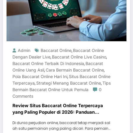
Admin
Baccarat Online
Baccarat Online
,
Dengan Dealer Live
Baccarat Online Live Casino
,
,
Baccarat Online Terbaik Di Indonesia
Baccarat
,
Online Uang Asli
Cara Bermain Baccarat Online
,
,
Pola Baccarat Online Hari Ini
Situs Baccarat Online
,
Terpercaya
Strategi Menang Baccarat Online
Tips
,
,
Bermain Baccarat Online Untuk Pemula
0
Comments
Review Situs Baccarat Online Terpercaya
yang Paling Populer di 2026: Panduan
Lengkap dan Rekomendasi Terbaik
Di dunia perjudian online, baccarat tetap menjadi sal
ah satu permainan yang paling dicari. Para pemain…