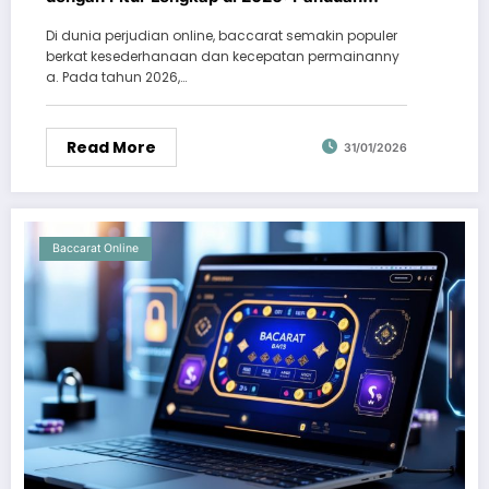
Lengkap untuk Pemain
Di dunia perjudian online, baccarat semakin populer
berkat kesederhanaan dan kecepatan permainanny
a. Pada tahun 2026,…
Read More
31/01/2026
Baccarat Online