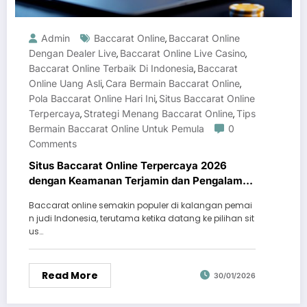
Admin
Baccarat Online
Baccarat Online
,
Dengan Dealer Live
Baccarat Online Live Casino
,
,
Baccarat Online Terbaik Di Indonesia
Baccarat
,
Online Uang Asli
Cara Bermain Baccarat Online
,
,
Pola Baccarat Online Hari Ini
Situs Baccarat Online
,
Terpercaya
Strategi Menang Baccarat Online
Tips
,
,
Bermain Baccarat Online Untuk Pemula
0
Comments
Situs Baccarat Online Terpercaya 2026
dengan Keamanan Terjamin dan Pengalaman
Terbaik
Baccarat online semakin populer di kalangan pemai
n judi Indonesia, terutama ketika datang ke pilihan sit
us…
Read More
30/01/2026