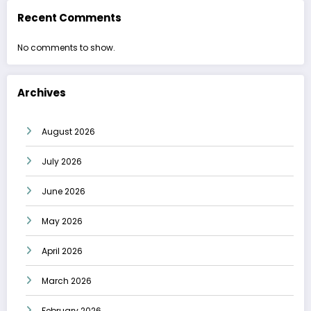
Recent Comments
No comments to show.
Archives
August 2026
July 2026
June 2026
May 2026
April 2026
March 2026
February 2026