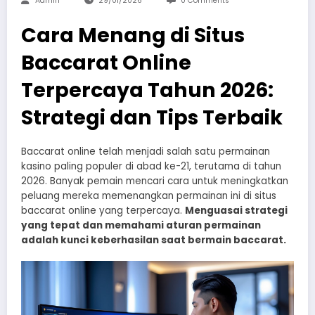
Admin
29/01/2026
0 Comments
Cara Menang di Situs
Baccarat Online
Terpercaya Tahun 2026:
Strategi dan Tips Terbaik
Baccarat online telah menjadi salah satu permainan
kasino paling populer di abad ke-21, terutama di tahun
2026. Banyak pemain mencari cara untuk meningkatkan
peluang mereka memenangkan permainan ini di situs
baccarat online yang terpercaya.
Menguasai strategi
yang tepat dan memahami aturan permainan
adalah kunci keberhasilan saat bermain baccarat.