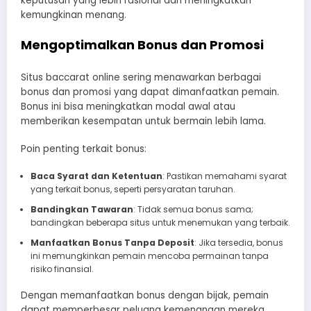
keputusan yang lebih rasional dan meningkatkan
kemungkinan menang.
Mengoptimalkan Bonus dan Promosi
Situs baccarat online sering menawarkan berbagai
bonus dan promosi yang dapat dimanfaatkan pemain.
Bonus ini bisa meningkatkan modal awal atau
memberikan kesempatan untuk bermain lebih lama.
Poin penting terkait bonus:
Baca Syarat dan Ketentuan
: Pastikan memahami syarat
yang terkait bonus, seperti persyaratan taruhan.
Bandingkan Tawaran
: Tidak semua bonus sama;
bandingkan beberapa situs untuk menemukan yang terbaik.
Manfaatkan Bonus Tanpa Deposit
: Jika tersedia, bonus
ini memungkinkan pemain mencoba permainan tanpa
risiko finansial.
Dengan memanfaatkan bonus dengan bijak, pemain
dapat memperbesar peluang kemenangan mereka