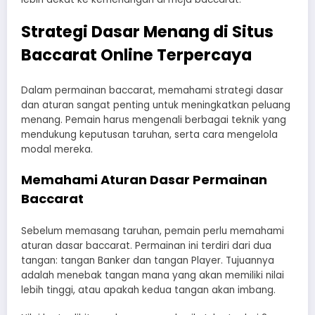
Strategi Dasar Menang di Situs
Baccarat Online Terpercaya
Dalam permainan baccarat, memahami strategi dasar
dan aturan sangat penting untuk meningkatkan peluang
menang. Pemain harus mengenali berbagai teknik yang
mendukung keputusan taruhan, serta cara mengelola
modal mereka.
Memahami Aturan Dasar Permainan
Baccarat
Sebelum memasang taruhan, pemain perlu memahami
aturan dasar baccarat. Permainan ini terdiri dari dua
tangan: tangan Banker dan tangan Player. Tujuannya
adalah menebak tangan mana yang akan memiliki nilai
lebih tinggi, atau apakah kedua tangan akan imbang.