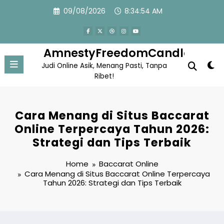
Skip
09/08/2026
8:34:55 AM
to
content
AmnestyFreedomCandles
Judi Online Asik, Menang Pasti, Tanpa
Ribet!
Cara Menang di Situs Baccarat
Online Terpercaya Tahun 2026:
Strategi dan Tips Terbaik
Home
Baccarat Online
Cara Menang di Situs Baccarat Online Terpercaya
Tahun 2026: Strategi dan Tips Terbaik