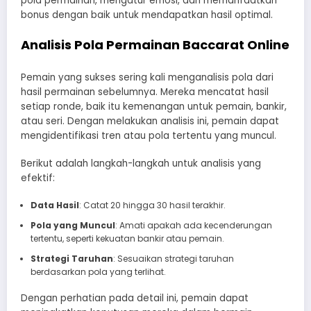
pola permainan, mengatur emosi, dan memanfaatkan
bonus dengan baik untuk mendapatkan hasil optimal.
Analisis Pola Permainan Baccarat Online
Pemain yang sukses sering kali menganalisis pola dari
hasil permainan sebelumnya. Mereka mencatat hasil
setiap ronde, baik itu kemenangan untuk pemain, bankir,
atau seri. Dengan melakukan analisis ini, pemain dapat
mengidentifikasi tren atau pola tertentu yang muncul.
Berikut adalah langkah-langkah untuk analisis yang
efektif:
Data Hasil
: Catat 20 hingga 30 hasil terakhir.
Pola yang Muncul
: Amati apakah ada kecenderungan
tertentu, seperti kekuatan bankir atau pemain.
Strategi Taruhan
: Sesuaikan strategi taruhan
berdasarkan pola yang terlihat.
Dengan perhatian pada detail ini, pemain dapat