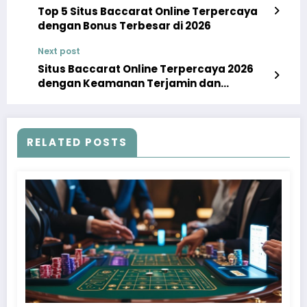
Top 5 Situs Baccarat Online Terpercaya
dengan Bonus Terbesar di 2026
Next post
Situs Baccarat Online Terpercaya 2026
dengan Keamanan Terjamin dan
Pengalaman Terbaik
RELATED POSTS