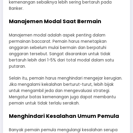
kemenangan sebaiknya lebih sering bertaruh pada
Banker.
Manajemen Modal Saat Bermain
Manajemen modal adalah aspek penting dalam
permainan baccarat. Pemain harus menetapkan
anggaran sebelum mulai bermain dan berpatuhi
anggaran tersebut. Sangat disarankan untuk tidak
bertaruh lebih dari 1-5% dari total modal dalam satu
putaran.
Selain itu, pemain harus menghindari mengejar kerugian.
Jika mengalami kekalahan berturut-turut, lebih bijak
untuk mengambil jeda dan mengevaluasi strategi.
Mengatur batas kemenangan juga dapat membantu
pemain untuk tidak terlalu serakah.
Menghindari Kesalahan Umum Pemula
Banyak pemain pemula mengulangi kesalahan serupa