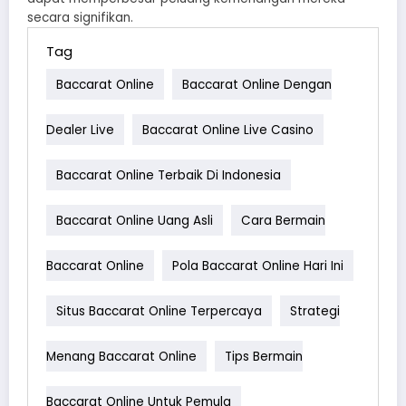
secara signifikan.
Tag
Baccarat Online
Baccarat Online Dengan
Dealer Live
Baccarat Online Live Casino
Baccarat Online Terbaik Di Indonesia
Baccarat Online Uang Asli
Cara Bermain
Baccarat Online
Pola Baccarat Online Hari Ini
Situs Baccarat Online Terpercaya
Strategi
Menang Baccarat Online
Tips Bermain
Baccarat Online Untuk Pemula