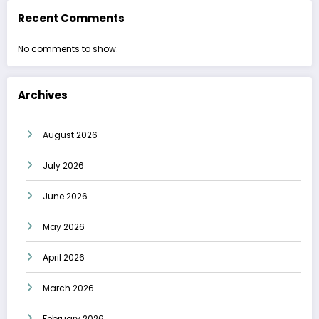
Recent Comments
No comments to show.
Archives
August 2026
July 2026
June 2026
May 2026
April 2026
March 2026
February 2026