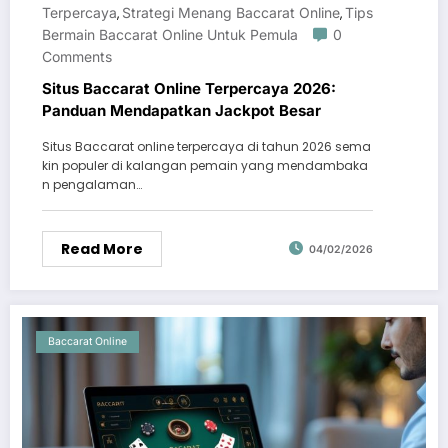
Terpercaya
Strategi Menang Baccarat Online
Tips
,
,
Bermain Baccarat Online Untuk Pemula
0
Comments
Situs Baccarat Online Terpercaya 2026:
Panduan Mendapatkan Jackpot Besar
Situs Baccarat online terpercaya di tahun 2026 sema
kin populer di kalangan pemain yang mendambaka
n pengalaman…
Read More
04/02/2026
Baccarat Online