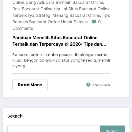
Online Uang Asli
Cara Bermain Baccarat Online
,
,
Pola Baccarat Online Hari Ini
Situs Baccarat Online
,
Terpercaya
Strategi Menang Baccarat Online
Tips
,
,
Bermain Baccarat Online Untuk Pemula
0
Comments
Panduan Memilih Situs Baccarat Online
Terbaik dan Terpercaya di 2026: Tips dan
Rekomendasi
Baccarat online semakin populer di kalangan pemai
n judi. Dengan banyaknya situs yang tersedia, memili
h yang…
Read More
27/01/2026
Search
Search