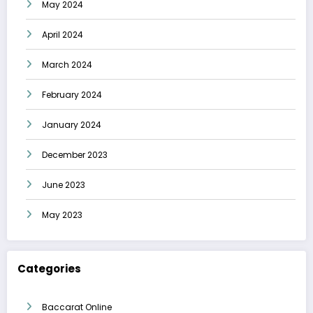
May 2024
April 2024
March 2024
February 2024
January 2024
December 2023
June 2023
May 2023
Categories
Baccarat Online