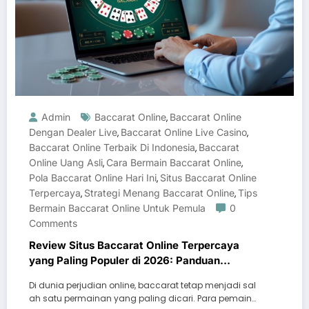
Admin
Baccarat Online
Baccarat Online
,
Dengan Dealer Live
Baccarat Online Live Casino
,
,
Baccarat Online Terbaik Di Indonesia
Baccarat
,
Online Uang Asli
Cara Bermain Baccarat Online
,
,
Pola Baccarat Online Hari Ini
Situs Baccarat Online
,
Terpercaya
Strategi Menang Baccarat Online
Tips
,
,
Bermain Baccarat Online Untuk Pemula
0
Comments
Review Situs Baccarat Online Terpercaya
yang Paling Populer di 2026: Panduan
Lengkap dan Rekomendasi Terbaik
Di dunia perjudian online, baccarat tetap menjadi sal
ah satu permainan yang paling dicari. Para pemain…