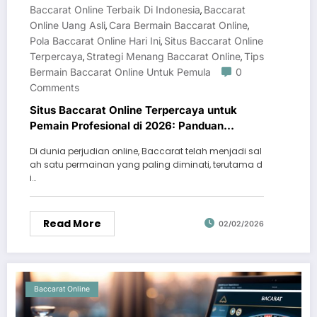
Baccarat Online Terbaik Di Indonesia
Baccarat
,
Online Uang Asli
Cara Bermain Baccarat Online
,
,
Pola Baccarat Online Hari Ini
Situs Baccarat Online
,
Terpercaya
Strategi Menang Baccarat Online
Tips
,
,
Bermain Baccarat Online Untuk Pemula
0
Comments
Situs Baccarat Online Terpercaya untuk
Pemain Profesional di 2026: Panduan
Memilih dan Strategi Menang
Di dunia perjudian online, Baccarat telah menjadi sal
ah satu permainan yang paling diminati, terutama d
i…
Read More
02/02/2026
Baccarat Online