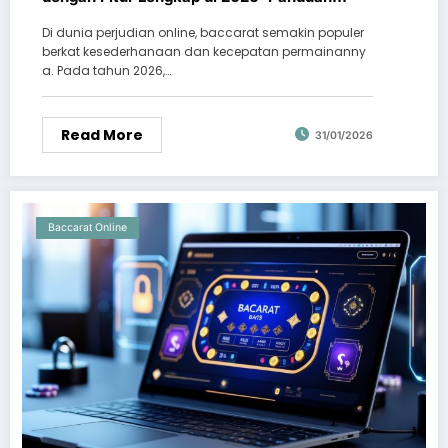
Lengkap untuk Pemain
Di dunia perjudian online, baccarat semakin populer
berkat kesederhanaan dan kecepatan permainanny
a. Pada tahun 2026,…
Read More
31/01/2026
Baccarat Online