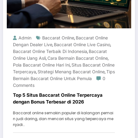
Admin
Baccarat Online
Baccarat Online
,
Dengan Dealer Live
Baccarat Online Live Casino
,
,
Baccarat Online Terbaik Di Indonesia
Baccarat
,
Online Uang Asli
Cara Bermain Baccarat Online
,
,
Pola Baccarat Online Hari Ini
Situs Baccarat Online
,
Terpercaya
Strategi Menang Baccarat Online
Tips
,
,
Bermain Baccarat Online Untuk Pemula
0
Comments
Top 5 Situs Baccarat Online Terpercaya
dengan Bonus Terbesar di 2026
Baccarat online semakin populer di kalangan pemai
n judi daring, dan mencari situs yang terpercaya me
njadi…