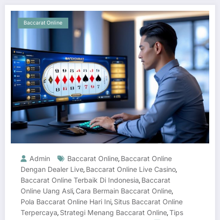
Baccarat Online
Admin
Baccarat Online
Baccarat Online
,
Dengan Dealer Live
Baccarat Online Live Casino
,
,
Baccarat Online Terbaik Di Indonesia
Baccarat
,
Online Uang Asli
Cara Bermain Baccarat Online
,
,
Pola Baccarat Online Hari Ini
Situs Baccarat Online
,
Terpercaya
Strategi Menang Baccarat Online
Tips
,
,