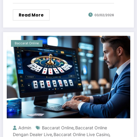
Read More
03/02/2026
Baccarat Online
Admin
Baccarat Online
Baccarat Online
,
Dengan Dealer Live
Baccarat Online Live Casino
,
,