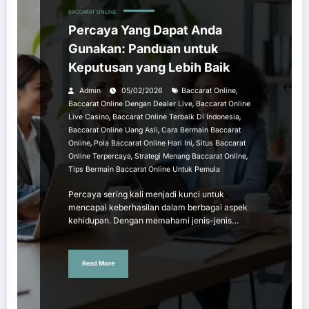
BACCARAT ONLINE
Percaya Yang Dapat Anda
Gunakan: Panduan untuk
Keputusan yang Lebih Baik
,
Admin
05/02/2026
Baccarat Online
,
Baccarat Online Dengan Dealer Live
Baccarat Online
,
,
Live Casino
Baccarat Online Terbaik Di Indonesia
,
Baccarat Online Uang Asli
Cara Bermain Baccarat
,
,
Online
Pola Baccarat Online Hari Ini
Situs Baccarat
,
,
Online Terpercaya
Strategi Menang Baccarat Online
Tips Bermain Baccarat Online Untuk Pemula
Percaya sering kali menjadi kunci untuk
mencapai keberhasilan dalam berbagai aspek
kehidupan. Dengan memahami jenis-jenis…
Read More