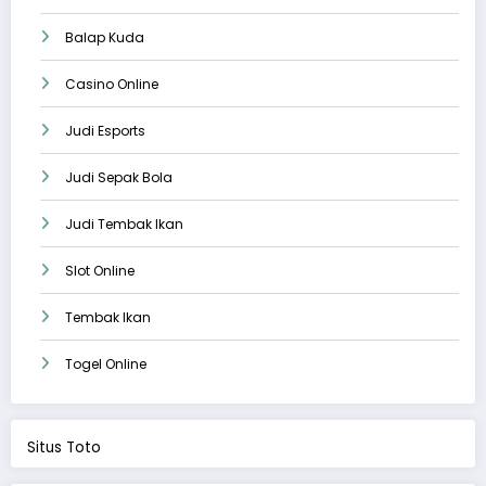
Balap Kuda
Casino Online
Judi Esports
Judi Sepak Bola
Judi Tembak Ikan
Slot Online
Tembak Ikan
Togel Online
Situs Toto