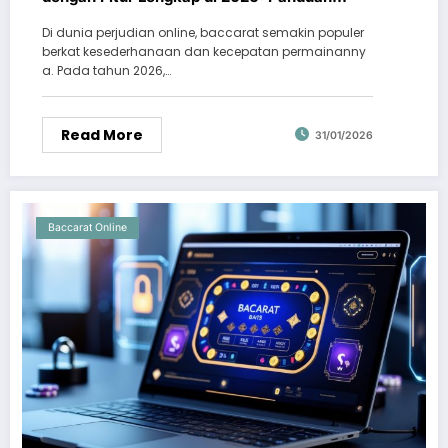
Lengkap untuk Pemain
Di dunia perjudian online, baccarat semakin populer
berkat kesederhanaan dan kecepatan permainanny
a. Pada tahun 2026,…
Read More
31/01/2026
Baccarat Online