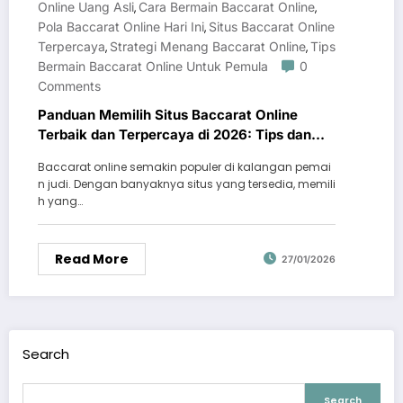
Online Uang Asli
Cara Bermain Baccarat Online
,
,
Pola Baccarat Online Hari Ini
Situs Baccarat Online
,
Terpercaya
Strategi Menang Baccarat Online
Tips
,
,
Bermain Baccarat Online Untuk Pemula
0
Comments
Panduan Memilih Situs Baccarat Online
Terbaik dan Terpercaya di 2026: Tips dan
Rekomendasi
Baccarat online semakin populer di kalangan pemai
n judi. Dengan banyaknya situs yang tersedia, memili
h yang…
Read More
27/01/2026
Search
Search