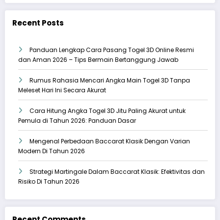
Recent Posts
Panduan Lengkap Cara Pasang Togel 3D Online Resmi
dan Aman 2026 – Tips Bermain Bertanggung Jawab
Rumus Rahasia Mencari Angka Main Togel 3D Tanpa
Meleset Hari Ini Secara Akurat
Cara Hitung Angka Togel 3D Jitu Paling Akurat untuk
Pemula di Tahun 2026: Panduan Dasar
Mengenal Perbedaan Baccarat Klasik Dengan Varian
Modern Di Tahun 2026
Strategi Martingale Dalam Baccarat Klasik: Efektivitas dan
Risiko Di Tahun 2026
Recent Comments