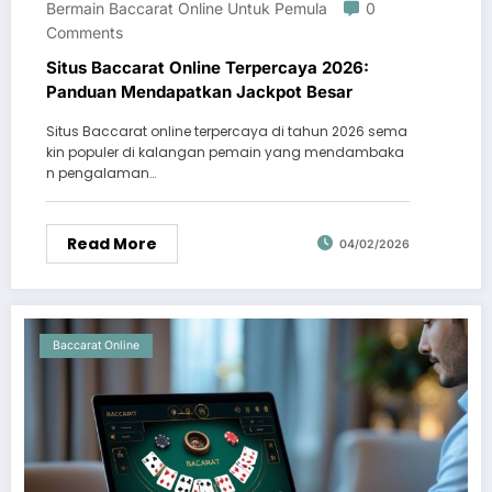
Bermain Baccarat Online Untuk Pemula
0
Comments
Situs Baccarat Online Terpercaya 2026:
Panduan Mendapatkan Jackpot Besar
Situs Baccarat online terpercaya di tahun 2026 sema
kin populer di kalangan pemain yang mendambaka
n pengalaman…
Read More
04/02/2026
Baccarat Online