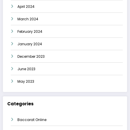
April 2024
March 2024
February 2024
January 2024
December 2023
June 2023
May 2023
Categories
Baccarat Online