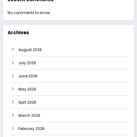
No comments to show.
Archives
August 2026
July 2026
June 2026
May 2026
April 2026
March 2026
February 2026