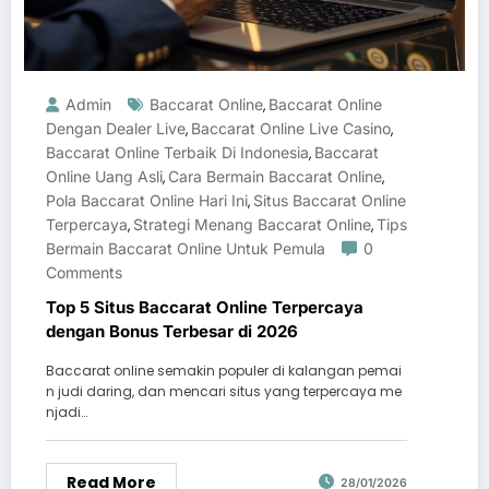
Admin
Baccarat Online
Baccarat Online
,
Dengan Dealer Live
Baccarat Online Live Casino
,
,
Baccarat Online Terbaik Di Indonesia
Baccarat
,
Online Uang Asli
Cara Bermain Baccarat Online
,
,
Pola Baccarat Online Hari Ini
Situs Baccarat Online
,
Terpercaya
Strategi Menang Baccarat Online
Tips
,
,
Bermain Baccarat Online Untuk Pemula
0
Comments
Top 5 Situs Baccarat Online Terpercaya
dengan Bonus Terbesar di 2026
Baccarat online semakin populer di kalangan pemai
n judi daring, dan mencari situs yang terpercaya me
njadi…
Read More
28/01/2026