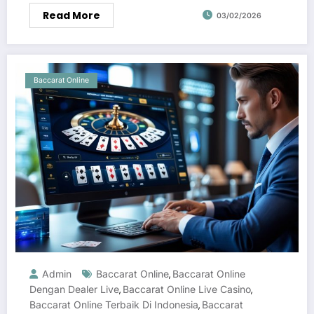
Read More
03/02/2026
Baccarat Online
Admin
Baccarat Online
Baccarat Online
,
Dengan Dealer Live
Baccarat Online Live Casino
,
,
Baccarat Online Terbaik Di Indonesia
Baccarat
,