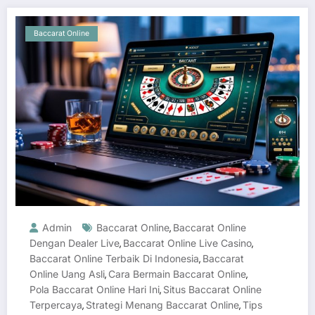
Baccarat Online
Admin
Baccarat Online
Baccarat Online
,
Dengan Dealer Live
Baccarat Online Live Casino
,
,
Baccarat Online Terbaik Di Indonesia
Baccarat
,
Online Uang Asli
Cara Bermain Baccarat Online
,
,
Pola Baccarat Online Hari Ini
Situs Baccarat Online
,
Terpercaya
Strategi Menang Baccarat Online
Tips
,
,