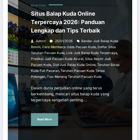
BALAP KUDA
Situs Balap Kuda Online
Terpercaya 2026: Panduan
Lengkap dan Tips Terbaik
Admin
25/01/2026
Bandar Judi Balap Kuda
,
,
Resmi
Cara Membaca Odds Pacuan Kuda
Daftar Situs
,
,
Taruhan Pacuan Kuda
Link Judi Balap Kuda Terpercaya
,
Prediksi Judi Pacuan Kuda Akurat
Situs Resmi Judi
,
,
Pacuan Kuda
Slot Judi Balap Kuda Online
Taruhan Balap
,
Kuda Full Pasaran
Taruhan Pacuan Kuda Tanpa
,
Potongan
Tips Menang Taruhan Pacuan Kuda
Dalam dunia perjudian online yang terus
berkembang, mencari situs balap kuda yang
terpercaya sangatlah penting.…
Read More