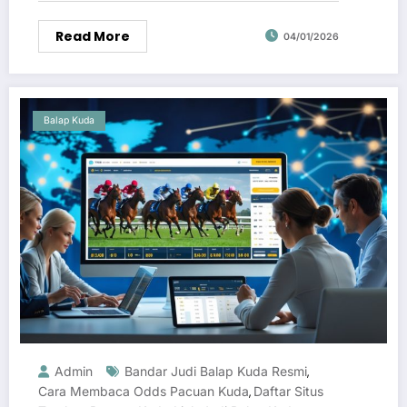
Read More
04/01/2026
Balap Kuda
Admin
Bandar Judi Balap Kuda Resmi
,
Cara Membaca Odds Pacuan Kuda
Daftar Situs
,