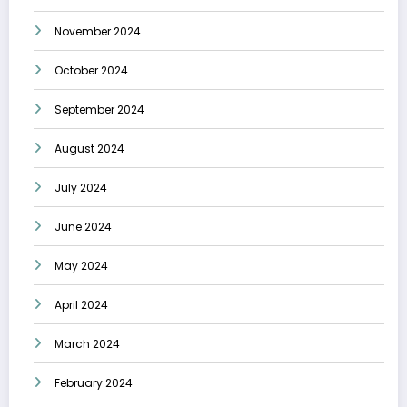
November 2024
October 2024
September 2024
August 2024
July 2024
June 2024
May 2024
April 2024
March 2024
February 2024