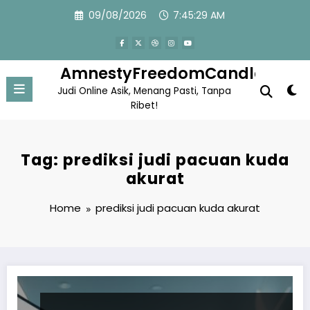
Skip
09/08/2026
7:45:31 AM
to
content
AmnestyFreedomCandles
Judi Online Asik, Menang Pasti, Tanpa
Ribet!
Tag: prediksi judi pacuan kuda
akurat
Home
prediksi judi pacuan kuda akurat