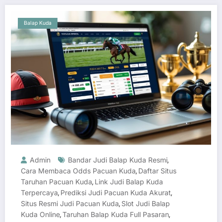
Balap Kuda
Admin
Bandar Judi Balap Kuda Resmi
,
Cara Membaca Odds Pacuan Kuda
Daftar Situs
,
Taruhan Pacuan Kuda
Link Judi Balap Kuda
,
Terpercaya
Prediksi Judi Pacuan Kuda Akurat
,
,
Situs Resmi Judi Pacuan Kuda
Slot Judi Balap
,
Kuda Online
Taruhan Balap Kuda Full Pasaran
,
,