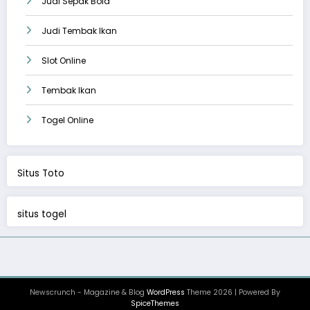
Judi Sepak Bola
Judi Tembak Ikan
Slot Online
Tembak Ikan
Togel Online
Situs Toto
situs togel
Newscrunch - Magazine & Blog
WordPress
Theme 2026 | Powered By
SpiceThemes