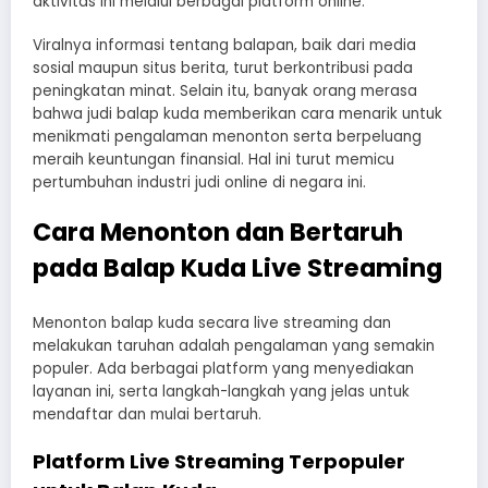
aktivitas ini melalui berbagai platform online.
Viralnya informasi tentang balapan, baik dari media
sosial maupun situs berita, turut berkontribusi pada
peningkatan minat. Selain itu, banyak orang merasa
bahwa judi balap kuda memberikan cara menarik untuk
menikmati pengalaman menonton serta berpeluang
meraih keuntungan finansial. Hal ini turut memicu
pertumbuhan industri judi online di negara ini.
Cara Menonton dan Bertaruh
pada Balap Kuda Live Streaming
Menonton balap kuda secara live streaming dan
melakukan taruhan adalah pengalaman yang semakin
populer. Ada berbagai platform yang menyediakan
layanan ini, serta langkah-langkah yang jelas untuk
mendaftar dan mulai bertaruh.
Platform Live Streaming Terpopuler