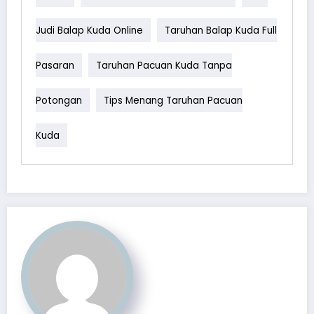
Judi Balap Kuda Online
Taruhan Balap Kuda Full
Pasaran
Taruhan Pacuan Kuda Tanpa
Potongan
Tips Menang Taruhan Pacuan
Kuda