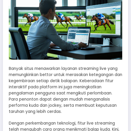
Banyak situs menawarkan layanan streaming live yang
memungkinkan bettor untuk merasakan ketegangan dan
kegembiraan setiap detik balapan. Keberadaan fitur
interaktif pada platform ini juga meningkatkan
pengalaman pengguna saat mengikuti perlombaan.
Para penonton dapat dengan mudah menganalisis
performa kuda dan jockey, serta membuat keputusan
taruhan yang lebih cerdas.
Dengan perkembangan teknologi, fitur live streaming
telah mengubah cara orang menikmati balap kuda. Kini,