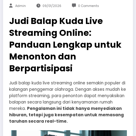
Admin
09/01/2026
0 Comments
Judi Balap Kuda Live
Streaming Online:
Panduan Lengkap untuk
Menonton dan
Berpartisipasi
Judi balap kuda live streaming online semakin populer di
kalangan penggemar olahraga. Dengan akses mudah ke
platform streaming, para penonton dapat menyaksikan
balapan secara langsung dari kenyamanan rumah
mereka.
Pengalaman ini tidak hanya menyediakan
hiburan, tetapi juga kesempatan untuk memasang
taruhan secara real-time.