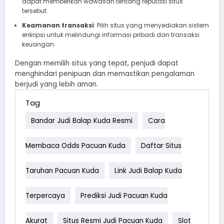
dapat memberikan wawasan tentang reputasi situs
tersebut.
Keamanan transaksi
: Pilih situs yang menyediakan sistem
enkripsi untuk melindungi informasi pribadi dan transaksi
keuangan.
Dengan memilih situs yang tepat, penjudi dapat
menghindari penipuan dan memastikan pengalaman
berjudi yang lebih aman.
Tag
Bandar Judi Balap Kuda Resmi
Cara
Membaca Odds Pacuan Kuda
Daftar Situs
Taruhan Pacuan Kuda
Link Judi Balap Kuda
Terpercaya
Prediksi Judi Pacuan Kuda
Akurat
Situs Resmi Judi Pacuan Kuda
Slot