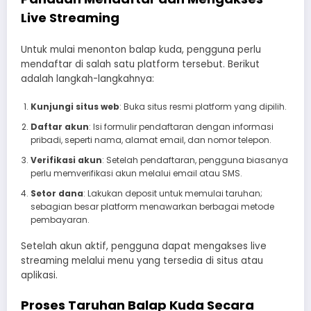
Live Streaming
Untuk mulai menonton balap kuda, pengguna perlu
mendaftar di salah satu platform tersebut. Berikut
adalah langkah-langkahnya:
Kunjungi situs web
: Buka situs resmi platform yang dipilih.
Daftar akun
: Isi formulir pendaftaran dengan informasi
pribadi, seperti nama, alamat email, dan nomor telepon.
Verifikasi akun
: Setelah pendaftaran, pengguna biasanya
perlu memverifikasi akun melalui email atau SMS.
Setor dana
: Lakukan deposit untuk memulai taruhan;
sebagian besar platform menawarkan berbagai metode
pembayaran.
Setelah akun aktif, pengguna dapat mengakses live
streaming melalui menu yang tersedia di situs atau
aplikasi.
Proses Taruhan Balap Kuda Secara