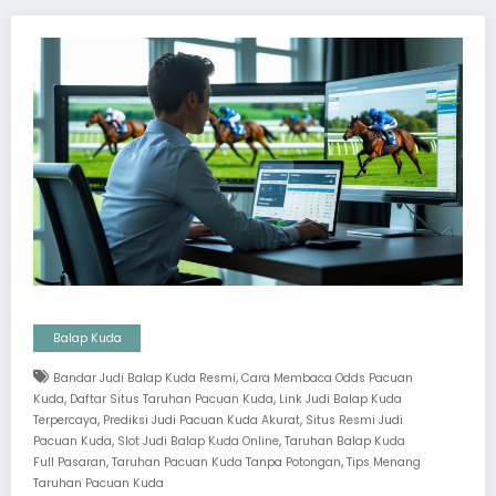
Balap Kuda
,
Bandar Judi Balap Kuda Resmi
Cara Membaca Odds Pacuan
,
,
Kuda
Daftar Situs Taruhan Pacuan Kuda
Link Judi Balap Kuda
,
,
Terpercaya
Prediksi Judi Pacuan Kuda Akurat
Situs Resmi Judi
,
,
Pacuan Kuda
Slot Judi Balap Kuda Online
Taruhan Balap Kuda
,
,
Full Pasaran
Taruhan Pacuan Kuda Tanpa Potongan
Tips Menang
Taruhan Pacuan Kuda