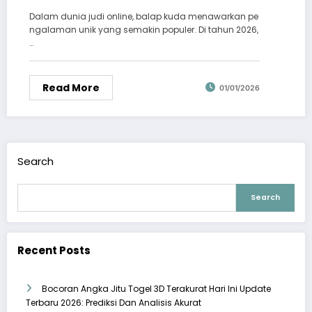
Dalam dunia judi online, balap kuda menawarkan pe
ngalaman unik yang semakin populer. Di tahun 2026,
…
Read More
01/01/2026
Search
Search
Recent Posts
Bocoran Angka Jitu Togel 3D Terakurat Hari Ini Update
Terbaru 2026: Prediksi Dan Analisis Akurat