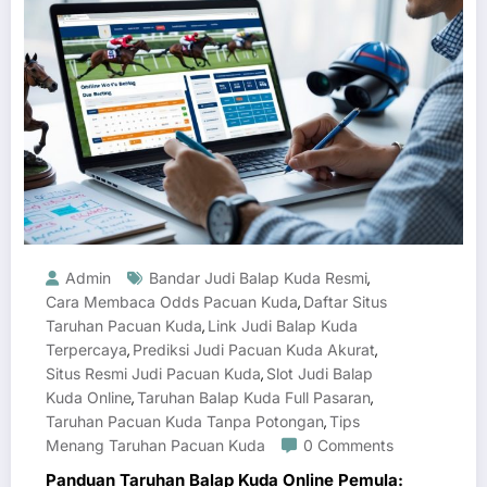
Admin
Bandar Judi Balap Kuda Resmi
,
Cara Membaca Odds Pacuan Kuda
Daftar Situs
,
Taruhan Pacuan Kuda
Link Judi Balap Kuda
,
Terpercaya
Prediksi Judi Pacuan Kuda Akurat
,
,
Situs Resmi Judi Pacuan Kuda
Slot Judi Balap
,
Kuda Online
Taruhan Balap Kuda Full Pasaran
,
,
Taruhan Pacuan Kuda Tanpa Potongan
Tips
,
Menang Taruhan Pacuan Kuda
0 Comments
Panduan Taruhan Balap Kuda Online Pemula: