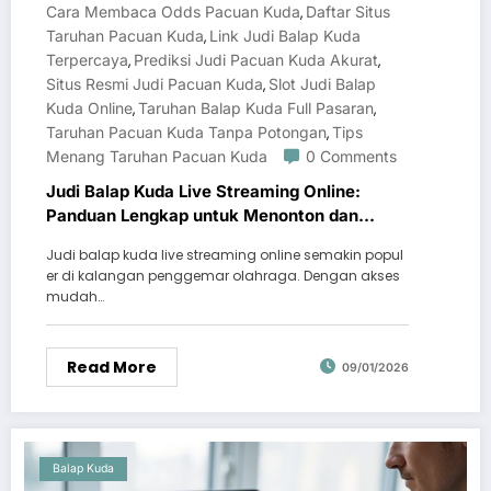
Cara Membaca Odds Pacuan Kuda
Daftar Situs
,
Taruhan Pacuan Kuda
Link Judi Balap Kuda
,
Terpercaya
Prediksi Judi Pacuan Kuda Akurat
,
,
Situs Resmi Judi Pacuan Kuda
Slot Judi Balap
,
Kuda Online
Taruhan Balap Kuda Full Pasaran
,
,
Taruhan Pacuan Kuda Tanpa Potongan
Tips
,
Menang Taruhan Pacuan Kuda
0 Comments
Judi Balap Kuda Live Streaming Online:
Panduan Lengkap untuk Menonton dan
Berpartisipasi
Judi balap kuda live streaming online semakin popul
er di kalangan penggemar olahraga. Dengan akses
mudah…
Read More
09/01/2026
Balap Kuda