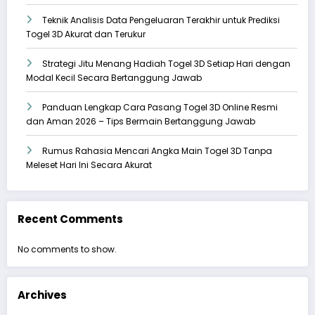
Teknik Analisis Data Pengeluaran Terakhir untuk Prediksi
Togel 3D Akurat dan Terukur
Strategi Jitu Menang Hadiah Togel 3D Setiap Hari dengan
Modal Kecil Secara Bertanggung Jawab
Panduan Lengkap Cara Pasang Togel 3D Online Resmi
dan Aman 2026 – Tips Bermain Bertanggung Jawab
Rumus Rahasia Mencari Angka Main Togel 3D Tanpa
Meleset Hari Ini Secara Akurat
Recent Comments
No comments to show.
Archives