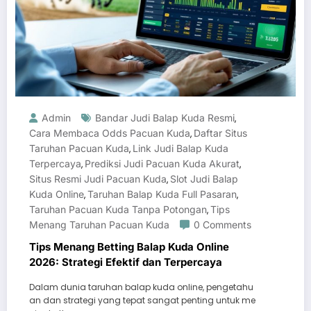
Admin
Bandar Judi Balap Kuda Resmi
,
Cara Membaca Odds Pacuan Kuda
Daftar Situs
,
Taruhan Pacuan Kuda
Link Judi Balap Kuda
,
Terpercaya
Prediksi Judi Pacuan Kuda Akurat
,
,
Situs Resmi Judi Pacuan Kuda
Slot Judi Balap
,
Kuda Online
Taruhan Balap Kuda Full Pasaran
,
,
Taruhan Pacuan Kuda Tanpa Potongan
Tips
,
Menang Taruhan Pacuan Kuda
0 Comments
Tips Menang Betting Balap Kuda Online
2026: Strategi Efektif dan Terpercaya
Dalam dunia taruhan balap kuda online, pengetahu
an dan strategi yang tepat sangat penting untuk me