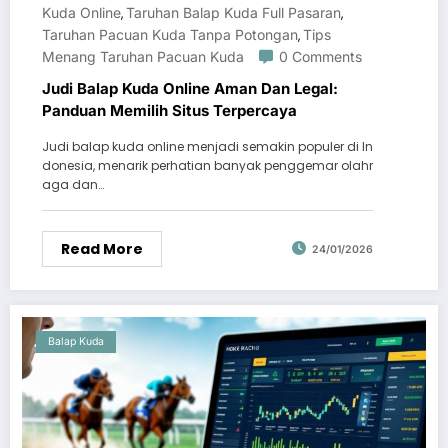
Kuda Online
Taruhan Balap Kuda Full Pasaran
,
,
Taruhan Pacuan Kuda Tanpa Potongan
Tips
,
Menang Taruhan Pacuan Kuda
0 Comments
Judi Balap Kuda Online Aman Dan Legal:
Panduan Memilih Situs Terpercaya
Judi balap kuda online menjadi semakin populer di In
donesia, menarik perhatian banyak penggemar olahr
aga dan…
Read More
24/01/2026
Balap Kuda