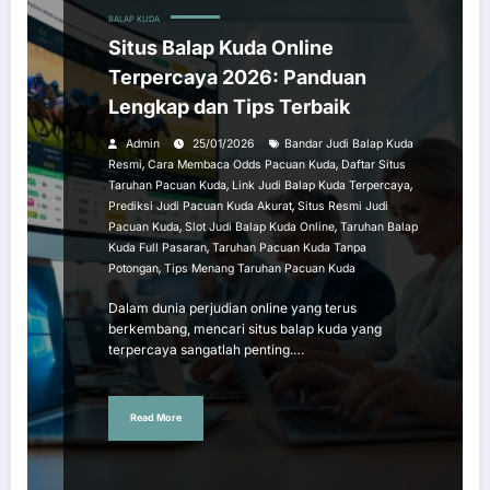
BALAP KUDA
Situs Balap Kuda Online
Terpercaya 2026: Panduan
Lengkap dan Tips Terbaik
Admin
25/01/2026
Bandar Judi Balap Kuda
,
,
Resmi
Cara Membaca Odds Pacuan Kuda
Daftar Situs
,
,
Taruhan Pacuan Kuda
Link Judi Balap Kuda Terpercaya
,
Prediksi Judi Pacuan Kuda Akurat
Situs Resmi Judi
,
,
Pacuan Kuda
Slot Judi Balap Kuda Online
Taruhan Balap
,
Kuda Full Pasaran
Taruhan Pacuan Kuda Tanpa
,
Potongan
Tips Menang Taruhan Pacuan Kuda
Dalam dunia perjudian online yang terus
berkembang, mencari situs balap kuda yang
terpercaya sangatlah penting.…
Read More