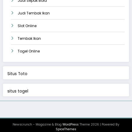
Judi Sepak Bola
Judi Tembak Ikan
Slot Online
Tembak Ikan
Togel Online
Situs Toto
situs togel
Newscrunch - Magazine & Blog
WordPress
Theme 2026 | Powered By
SpiceThemes