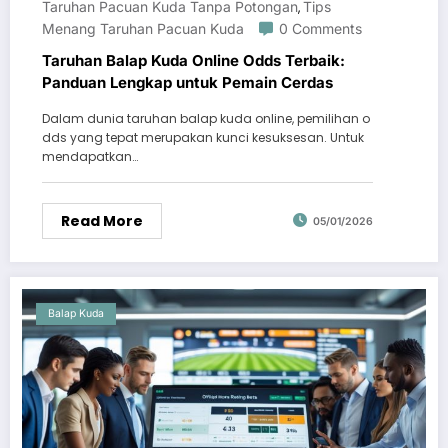
Taruhan Pacuan Kuda Tanpa Potongan
Tips
,
Menang Taruhan Pacuan Kuda
0 Comments
Taruhan Balap Kuda Online Odds Terbaik:
Panduan Lengkap untuk Pemain Cerdas
Dalam dunia taruhan balap kuda online, pemilihan o
dds yang tepat merupakan kunci kesuksesan. Untuk
mendapatkan…
Read More
05/01/2026
Balap Kuda