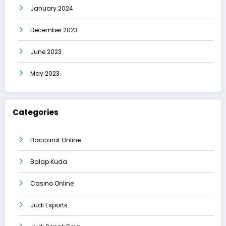
January 2024
December 2023
June 2023
May 2023
Categories
Baccarat Online
Balap Kuda
Casino Online
Judi Esports