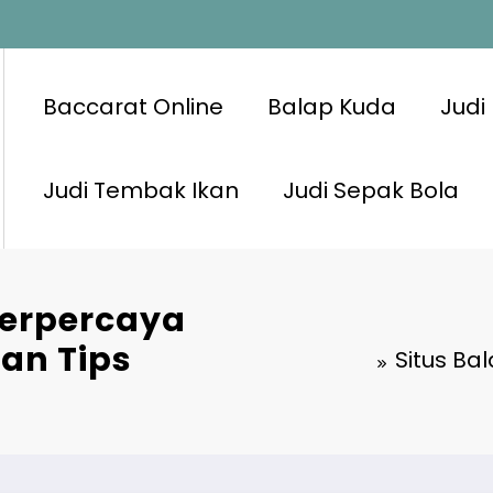
Baccarat Online
Balap Kuda
Judi
Judi Tembak Ikan
Judi Sepak Bola
Terpercaya
an Tips
Situs Ba