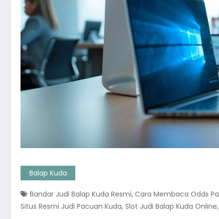
Balap Kuda
,
Bandar Judi Balap Kuda Resmi
Cara Membaca Odds Pa
,
Situs Resmi Judi Pacuan Kuda
Slot Judi Balap Kuda Online