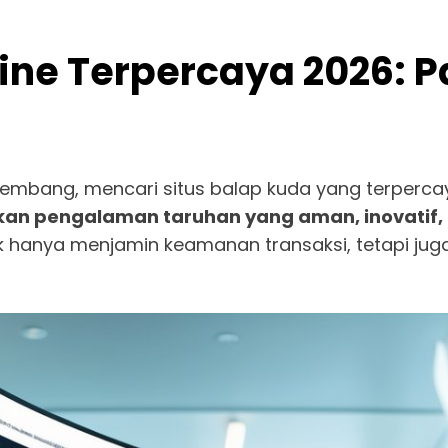
line Terpercaya 2026:
rkembang, mencari situs balap kuda yang terperca
rkan pengalaman taruhan yang aman, inovatif
dak hanya menjamin keamanan transaksi, tetapi j