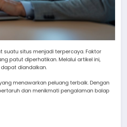
 suatu situs menjadi terpercaya. Faktor
 patut diperhatikan. Melalui artikel ini,
dapat diandalkan.
us yang menawarkan peluang terbaik. Dengan
bertaruh dan menikmati pengalaman balap