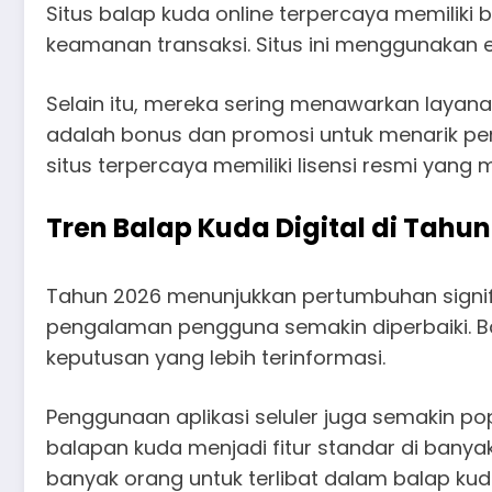
Situs balap kuda online terpercaya memilik
keamanan transaksi. Situs ini menggunakan e
Selain itu, mereka sering menawarkan layana
adalah bonus dan promosi untuk menarik p
situs terpercaya memiliki lisensi resmi yan
Tren Balap Kuda Digital di Tahun
Tahun 2026 menunjukkan pertumbuhan signifik
pengalaman pengguna semakin diperbaiki. B
keputusan yang lebih terinformasi.
Penggunaan aplikasi seluler juga semakin pop
balapan kuda menjadi fitur standar di banya
banyak orang untuk terlibat dalam balap kuda