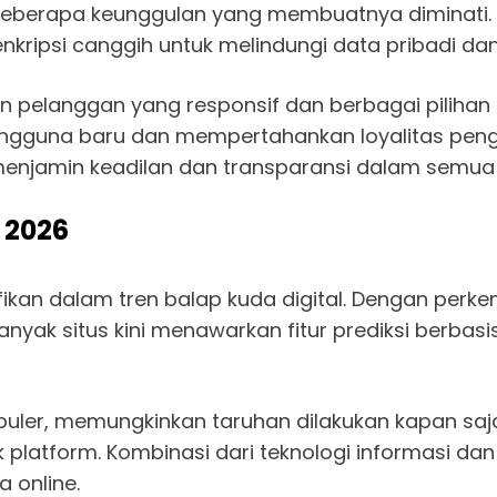
i beberapa keunggulan yang membuatnya diminati. 
nkripsi canggih untuk melindungi data pribadi dan
n pelanggan yang responsif dan berbagai pilihan
engguna baru dan mempertahankan loyalitas pen
g menjamin keadilan dan transparansi dalam semua 
 2026
an dalam tren balap kuda digital. Dengan perkem
anyak situs kini menawarkan fitur prediksi ber
uler, memungkinkan taruhan dilakukan kapan saja d
k platform. Kombinasi dari teknologi informasi da
 online.