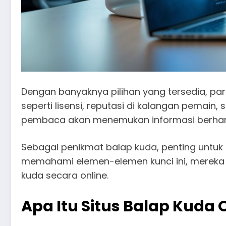
Dengan banyaknya pilihan yang tersedia, par
seperti lisensi, reputasi di kalangan pemain, 
pembaca akan menemukan informasi berharga
Sebagai penikmat balap kuda, penting untuk 
memahami elemen-elemen kunci ini, mereka
kuda secara online.
Apa Itu Situs Balap Kuda 