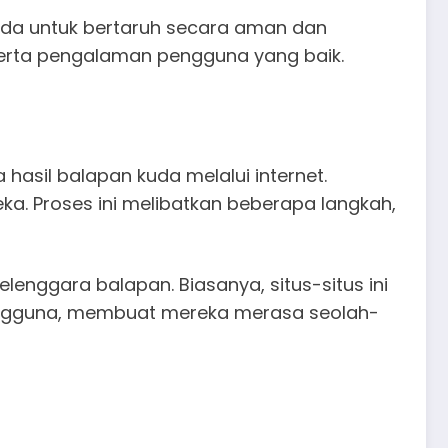
uda untuk bertaruh secara aman dan
serta pengalaman pengguna yang baik.
asil balapan kuda melalui internet.
. Proses ini melibatkan beberapa langkah,
enggara balapan. Biasanya, situs-situs ini
 pengguna, membuat mereka merasa seolah-