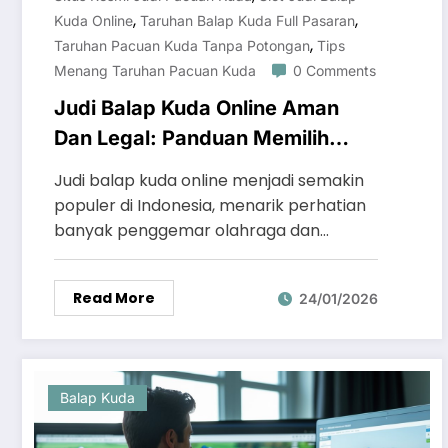
,
,
Kuda Online
Taruhan Balap Kuda Full Pasaran
,
Taruhan Pacuan Kuda Tanpa Potongan
Tips
Menang Taruhan Pacuan Kuda
0 Comments
Judi Balap Kuda Online Aman
Dan Legal: Panduan Memilih
Situs Terpercaya
Judi balap kuda online menjadi semakin
populer di Indonesia, menarik perhatian
banyak penggemar olahraga dan…
Read More
24/01/2026
Balap Kuda