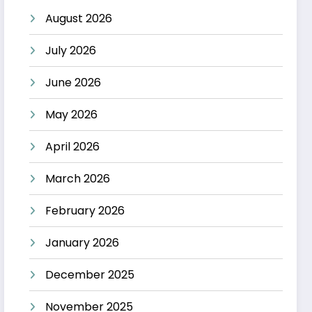
August 2026
July 2026
June 2026
May 2026
April 2026
March 2026
February 2026
January 2026
December 2025
November 2025