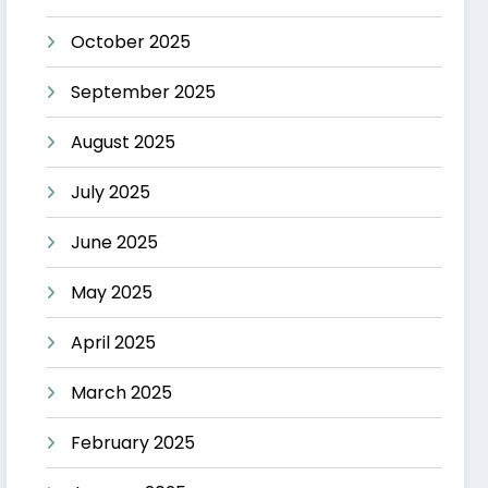
October 2025
September 2025
August 2025
July 2025
June 2025
May 2025
April 2025
March 2025
February 2025