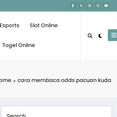
 Esports
Slot Online
Togel Online
ome
cara membaca odds pacuan kuda
Search