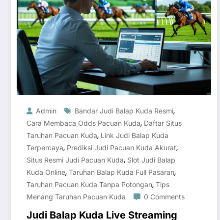
,
Admin
Bandar Judi Balap Kuda Resmi
,
Cara Membaca Odds Pacuan Kuda
Daftar Situs
,
Taruhan Pacuan Kuda
Link Judi Balap Kuda
,
,
Terpercaya
Prediksi Judi Pacuan Kuda Akurat
,
Situs Resmi Judi Pacuan Kuda
Slot Judi Balap
,
,
Kuda Online
Taruhan Balap Kuda Full Pasaran
,
Taruhan Pacuan Kuda Tanpa Potongan
Tips
Menang Taruhan Pacuan Kuda
0 Comments
Judi Balap Kuda Live Streaming