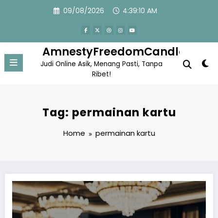
Skip
09/08/2026
4:39:11 AM
to
content
AmnestyFreedomCandles
Judi Online Asik, Menang Pasti, Tanpa
Ribet!
Tag: permainan kartu
Home
permainan kartu