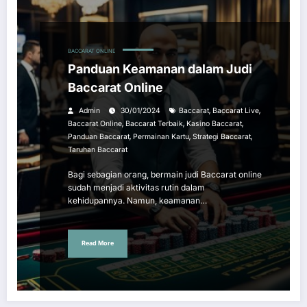
BACCARAT ONLINE
Panduan Keamanan dalam Judi
Baccarat Online
,
,
Admin
30/01/2024
Baccarat
Baccarat Live
,
,
,
Baccarat Online
Baccarat Terbaik
Kasino Baccarat
,
,
,
Panduan Baccarat
Permainan Kartu
Strategi Baccarat
Taruhan Baccarat
Bagi sebagian orang, bermain judi Baccarat online
sudah menjadi aktivitas rutin dalam
kehidupannya. Namun, keamanan…
Read More