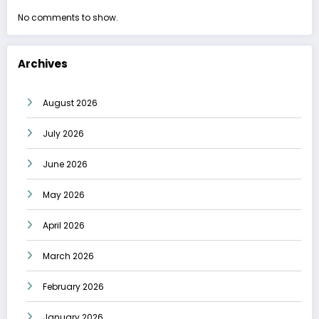
No comments to show.
Archives
August 2026
July 2026
June 2026
May 2026
April 2026
March 2026
February 2026
January 2026