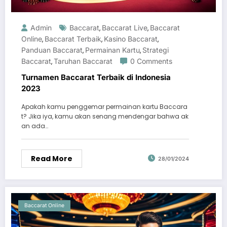
Admin
Baccarat
Baccarat Live
Baccarat
,
,
Online
Baccarat Terbaik
Kasino Baccarat
,
,
,
Panduan Baccarat
Permainan Kartu
Strategi
,
,
Baccarat
Taruhan Baccarat
0 Comments
,
Turnamen Baccarat Terbaik di Indonesia
2023
Apakah kamu penggemar permainan kartu Baccara
t? Jika iya, kamu akan senang mendengar bahwa ak
an ada…
Read More
28/01/2024
Baccarat Online