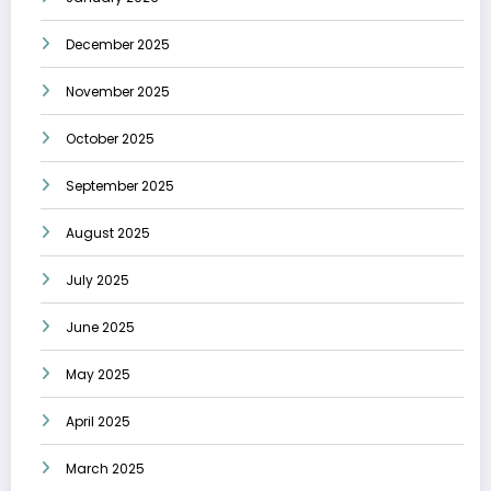
December 2025
November 2025
October 2025
September 2025
August 2025
July 2025
June 2025
May 2025
April 2025
March 2025