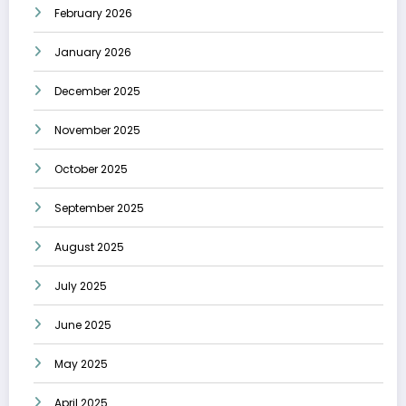
February 2026
January 2026
December 2025
November 2025
October 2025
September 2025
August 2025
July 2025
June 2025
May 2025
April 2025