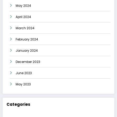
May 2024
April 2024
March 2024
February 2024
January 2024
December 2023
June 2023
May 2023
Categories