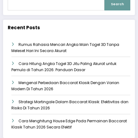
Search
Recent Posts
Rumus Rahasia Mencari Angka Main Togel 3D Tanpa
Meleset Hari Ini Secara Akurat
Cara Hitung Angka Togel 3D Jitu Paling Akurat untuk
Pemula di Tahun 2026: Panduan Dasar
Mengenal Perbedaan Baccarat Klasik Dengan Varian
Modern Di Tahun 2026
Strategi Martingale Dalam Baccarat Klasik: Efektivitas dan
Risiko Di Tahun 2026
Cara Menghitung House Edge Pada Permainan Baccarat
Klasik Tahun 2026 Secara Efektif