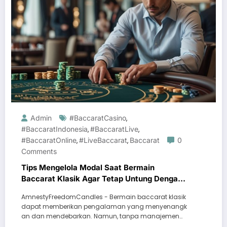
Admin
#BaccaratCasino
,
#BaccaratIndonesia
#BaccaratLive
,
,
#BaccaratOnline
#LiveBaccarat
Baccarat
0
,
,
Comments
Tips Mengelola Modal Saat Bermain
Baccarat Klasik Agar Tetap Untung Dengan
Strategi Efektif
AmnestyFreedomCandles - Bermain baccarat klasik
dapat memberikan pengalaman yang menyenangk
an dan mendebarkan. Namun, tanpa manajemen…