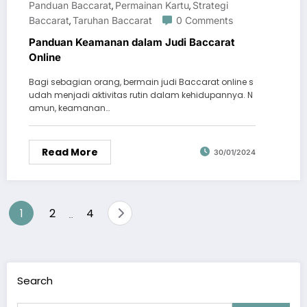
Panduan Baccarat
Permainan Kartu
Strategi
,
,
Baccarat
Taruhan Baccarat
0 Comments
,
Panduan Keamanan dalam Judi Baccarat
Online
Bagi sebagian orang, bermain judi Baccarat online s
udah menjadi aktivitas rutin dalam kehidupannya. N
amun, keamanan…
Read More
30/01/2024
Posts
1
2
4
…
pagination
Search