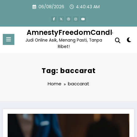
Skip
06/08/2026
4:40:44 AM
to
content
AmnestyFreedomCandles
Judi Online Asik, Menang Pasti, Tanpa
Ribet!
Tag: baccarat
Home
baccarat