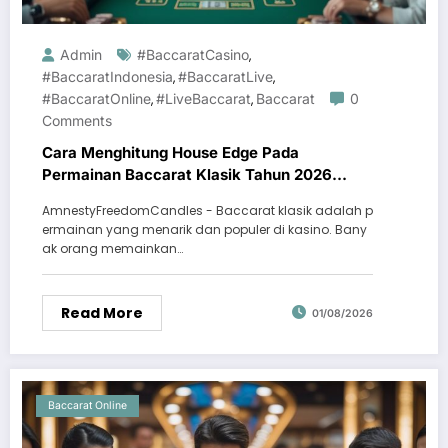
Admin
#BaccaratCasino
,
#BaccaratIndonesia
#BaccaratLive
,
,
#BaccaratOnline
#LiveBaccarat
Baccarat
0
,
,
Comments
Cara Menghitung House Edge Pada
Permainan Baccarat Klasik Tahun 2026
Secara Efektif
AmnestyFreedomCandles - Baccarat klasik adalah p
ermainan yang menarik dan populer di kasino. Bany
ak orang memainkan…
Read More
01/08/2026
Baccarat Online