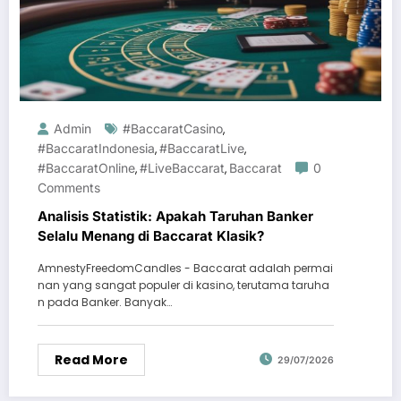
Admin
#BaccaratCasino
,
#BaccaratIndonesia
#BaccaratLive
,
,
#BaccaratOnline
#LiveBaccarat
Baccarat
0
,
,
Comments
Analisis Statistik: Apakah Taruhan Banker
Selalu Menang di Baccarat Klasik?
AmnestyFreedomCandles - Baccarat adalah permai
nan yang sangat populer di kasino, terutama taruha
n pada Banker. Banyak…
Read More
29/07/2026