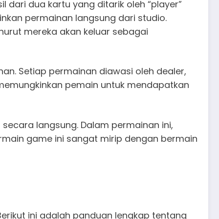
dari dua kartu yang ditarik oleh “player”
inkan permainan langsung dari studio.
urut mereka akan keluar sebagai
n. Setiap permainan diawasi oleh dealer,
ni memungkinkan pemain untuk mendapatkan
secara langsung. Dalam permainan ini,
rmain game ini sangat mirip dengan bermain
Berikut ini adalah panduan lengkap tentang