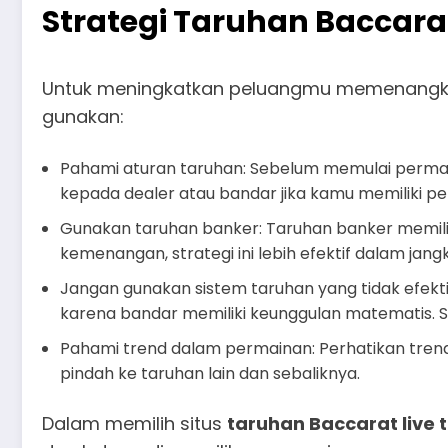
Strategi Taruhan Baccarat
Untuk meningkatkan peluangmu memenangkan 
gunakan:
Pahami aturan taruhan: Sebelum memulai permai
kepada dealer atau bandar jika kamu memiliki p
Gunakan taruhan banker: Taruhan banker memilik
kemenangan, strategi ini lebih efektif dalam jang
Jangan gunakan sistem taruhan yang tidak efektif
karena bandar memiliki keunggulan matematis. Se
Pahami trend dalam permainan: Perhatikan trend
pindah ke taruhan lain dan sebaliknya.
Dalam memilih situs
taruhan Baccarat live 