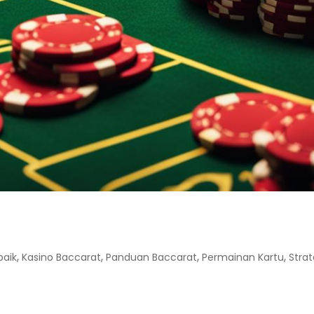
,
,
,
,
baik
Kasino Baccarat
Panduan Baccarat
Permainan Kartu
Stra