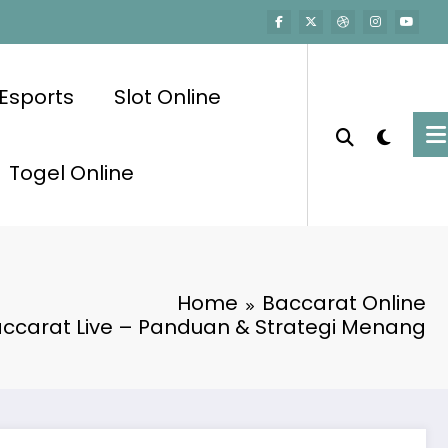
 Esports
Slot Online
Togel Online
Home
Baccarat Online
ccarat Live – Panduan & Strategi Menang