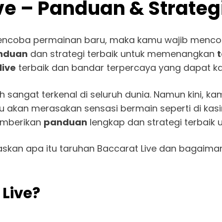
ve – Panduan & Strate
mencoba permainan baru, maka kamu wajib menc
nduan
dan strategi terbaik untuk memenangkan
t
live
terbaik dan bandar terpercaya yang dapat ka
 sangat terkenal di seluruh dunia. Namun kini, 
kamu akan merasakan sensasi bermain seperti di k
emberikan
panduan
lengkap dan strategi terbai
askan apa itu taruhan Baccarat Live dan bagaima
Live?