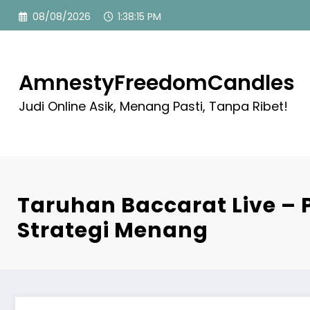
Skip
08/08/2026
1:38:16 PM
to
content
AmnestyFreedomCandles
Judi Online Asik, Menang Pasti, Tanpa Ribet!
Taruhan Baccarat Live –
Strategi Menang