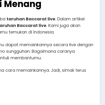
gi Menang
oba
taruhan Baccarat live
. Dalam artikel
aruhan Baccarat live
. Kami juga akan
mu temukan di Indonesia.
kamu dapat memainkannya secara live dengan
asino sungguhan. Bagaimana caranya
k untuk membantumu.
na cara memainkannya. Jadi, simak terus