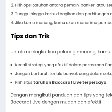
Pilih opsi taruhan antara pemain, banker, atau ser
Tunggu hingga kartu dibagikan dan perhitungan d
Jika kamu menang, kamu akan menerima pembay
Tips dan Trik
Untuk meningkatkan peluang menang, kamu d
Kenali strategi yang efektif dalam permainan Bac
Jangan bertaruh terlalu banyak uang dalam sekal
Pilih situs
taruhan Baccarat Live terpercaya
.
Dengan mengikuti panduan dan tips yang te
Baccarat Live dengan mudah dan efektif.