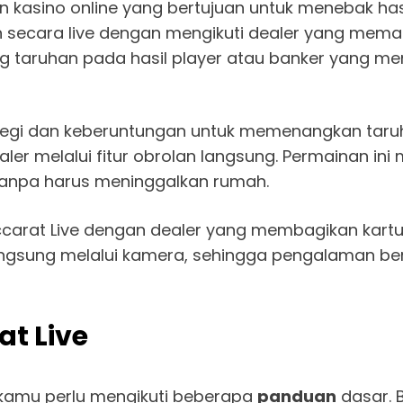
 kasino online yang bertujuan untuk menebak hasil 
n secara live dengan mengikuti dealer yang mema
aruhan pada hasil player atau banker yang men
egi dan keberuntungan untuk memenangkan taruha
ler melalui fitur obrolan langsung. Permainan i
tanpa harus meninggalkan rumah.
arat Live dengan dealer yang membagikan kartu 
ngsung melalui kamera, sehingga pengalaman be
t Live
kamu perlu mengikuti beberapa
panduan
dasar. 