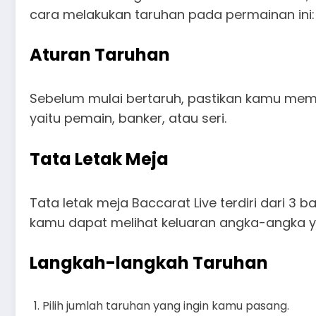
cara melakukan taruhan pada permainan ini:
Aturan Taruhan
Sebelum mulai bertaruh, pastikan kamu mema
yaitu pemain, banker, atau seri.
Tata Letak Meja
Tata letak meja Baccarat Live terdiri dari 
kamu dapat melihat keluaran angka-angka ya
Langkah-langkah Taruhan
Pilih jumlah taruhan yang ingin kamu pasang.