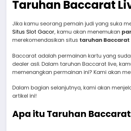
Taruhan Baccarat Li
Jika kamu seorang pemain judi yang suka 
Situs Slot Gacor
, kamu akan menemukan
pa
merekomendasikan situs
taruhan Baccarat 
Baccarat adalah permainan kartu yang sudah
dealer asli. Dalam taruhan Baccarat live, 
memenangkan permainan ini? Kami akan m
Dalam bagian selanjutnya, kami akan menjel
artikel ini!
Apa itu Taruhan Baccarat 