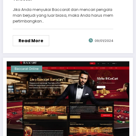
Jika Anda menyukai Baccarat dan mencari pengala
man berjudi yang luar biasa, maka Anda harus mem
pertimbangkan…
Read More
09/01/2024
Baccarat Online