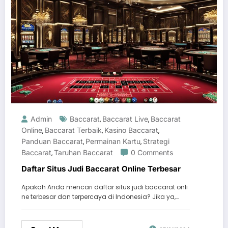
Admin
Baccarat
Baccarat Live
Baccarat
,
,
Online
Baccarat Terbaik
Kasino Baccarat
,
,
,
Panduan Baccarat
Permainan Kartu
Strategi
,
,
Baccarat
Taruhan Baccarat
0 Comments
,
Daftar Situs Judi Baccarat Online Terbesar
Apakah Anda mencari daftar situs judi baccarat onli
ne terbesar dan terpercaya di Indonesia? Jika ya,…