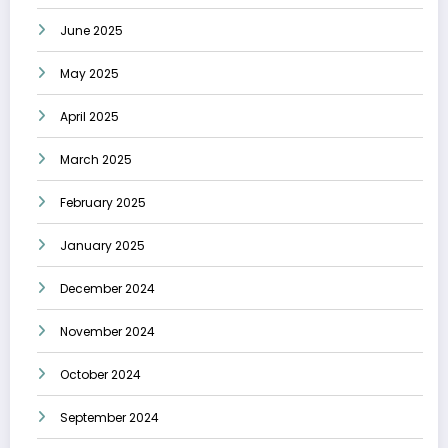
June 2025
May 2025
April 2025
March 2025
February 2025
January 2025
December 2024
November 2024
October 2024
September 2024