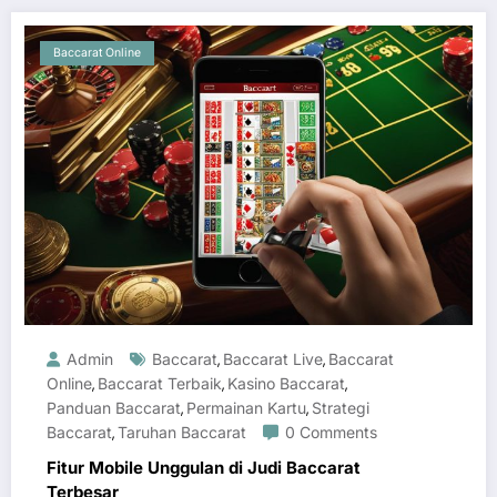
Baccarat Online
Admin
Baccarat
Baccarat Live
Baccarat
,
,
Online
Baccarat Terbaik
Kasino Baccarat
,
,
,
Panduan Baccarat
Permainan Kartu
Strategi
,
,
Baccarat
Taruhan Baccarat
0 Comments
,
Fitur Mobile Unggulan di Judi Baccarat
Terbesar