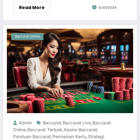
Read More
12/01/2024
Baccarat Online
Admin
Baccarat
Baccarat Live
Baccarat
,
,
Online
Baccarat Terbaik
Kasino Baccarat
,
,
,
Panduan Baccarat
Permainan Kartu
Strategi
,
,