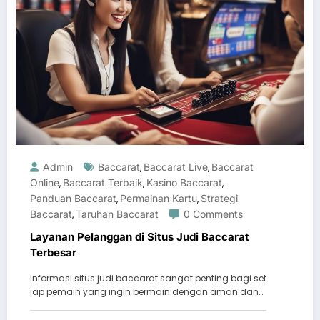
Admin
Baccarat
Baccarat Live
Baccarat
,
,
Online
Baccarat Terbaik
Kasino Baccarat
,
,
,
Panduan Baccarat
Permainan Kartu
Strategi
,
,
Baccarat
Taruhan Baccarat
0 Comments
,
Layanan Pelanggan di Situs Judi Baccarat
Terbesar
Informasi situs judi baccarat sangat penting bagi set
iap pemain yang ingin bermain dengan aman dan…