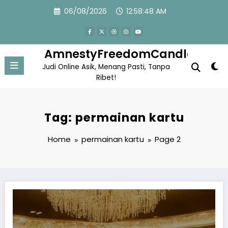
Skip
06/08/2026
12:58:49 AM
to
content
AmnestyFreedomCandles
Judi Online Asik, Menang Pasti, Tanpa
Ribet!
Tag: permainan kartu
Home
permainan kartu
Page 2