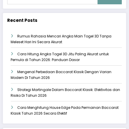
Recent Posts
Rumus Rahasia Mencari Angka Main Togel 3D Tanpa
Meleset Hari Ini Secara Akurat
Cara Hitung Angka Togel 3D Jitu Paling Akurat untuk
Pemula di Tahun 2026: Panduan Dasar
Mengenal Perbedaan Baccarat Klasik Dengan Varian
Modern Di Tahun 2026
Strategi Martingale Dalam Baccarat Klasik: Efektivitas dan
Risiko Di Tahun 2026
Cara Menghitung House Edge Pada Permainan Baccarat
Klasik Tahun 2026 Secara Efektif