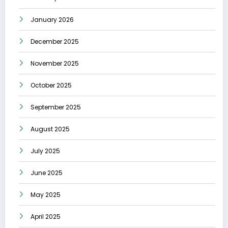
January 2026
December 2025
November 2025
October 2025
September 2025
August 2025
July 2025
June 2025
May 2025
April 2025