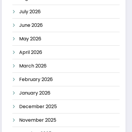
July 2026
June 2026
May 2026
April 2026
March 2026
February 2026
January 2026
December 2025
November 2025