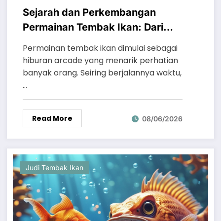
Sejarah dan Perkembangan
Permainan Tembak Ikan: Dari
Arcade ke Platform Online
Permainan tembak ikan dimulai sebagai
hiburan arcade yang menarik perhatian
banyak orang. Seiring berjalannya waktu,
…
Read More
08/06/2026
Judi Tembak Ikan