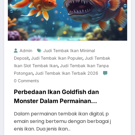
Admin
Judi Tembak Ikan Minimal
,
,
Deposit
Judi Tembak Ikan Populer
Judi Tembak
,
Ikan Slot Tembak Ikan
Judi Tembak Ikan Tanpa
,
Potongan
Judi Tembak Ikan Terbaik 2026
0 Comments
Perbedaan Ikan Goldfish dan
Monster Dalam Permainan
Tembak Ikan Digital: Analisis
Dalam permainan tembak ikan digital, p
Lengkap
emain sering bertemu dengan berbagai j
enis ikan. Dua jenis ikan…