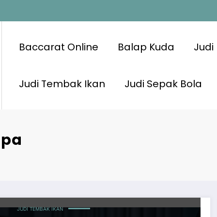
Baccarat Online
Balap Kuda
Judi
Judi Tembak Ikan
Judi Sepak Bola
npa
JUDI TEMBAK IKAN