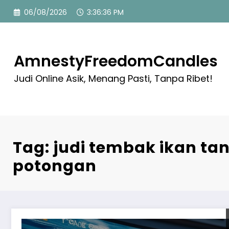
Skip
06/08/2026
3:36:38 PM
to
content
AmnestyFreedomCandles
Judi Online Asik, Menang Pasti, Tanpa Ribet!
Tag: judi tembak ikan ta
potongan