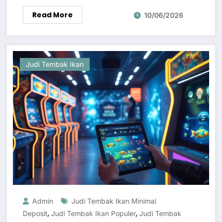
Read More
10/06/2026
Judi Tembak Ikan
Admin
Judi Tembak Ikan Minimal
,
,
Deposit
Judi Tembak Ikan Populer
Judi Tembak