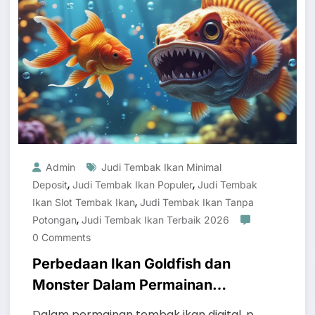
Admin
Judi Tembak Ikan Minimal
,
,
Deposit
Judi Tembak Ikan Populer
Judi Tembak
,
Ikan Slot Tembak Ikan
Judi Tembak Ikan Tanpa
,
Potongan
Judi Tembak Ikan Terbaik 2026
0 Comments
Perbedaan Ikan Goldfish dan
Monster Dalam Permainan
Tembak Ikan Digital: Analisis
Dalam permainan tembak ikan digital, p