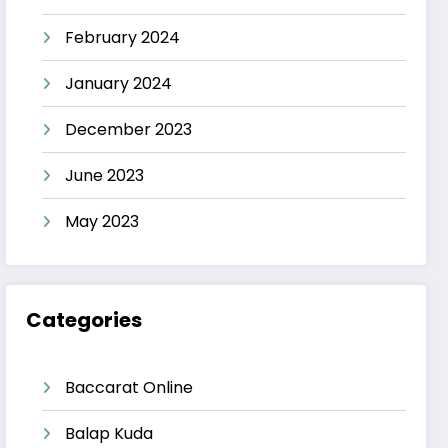
February 2024
January 2024
December 2023
June 2023
May 2023
Categories
Baccarat Online
Balap Kuda