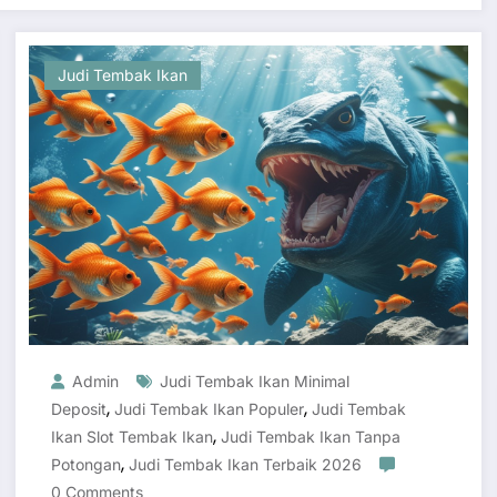
Judi Tembak Ikan
Admin
Judi Tembak Ikan Minimal
,
,
Deposit
Judi Tembak Ikan Populer
Judi Tembak
,
Ikan Slot Tembak Ikan
Judi Tembak Ikan Tanpa
,
Potongan
Judi Tembak Ikan Terbaik 2026
0 Comments