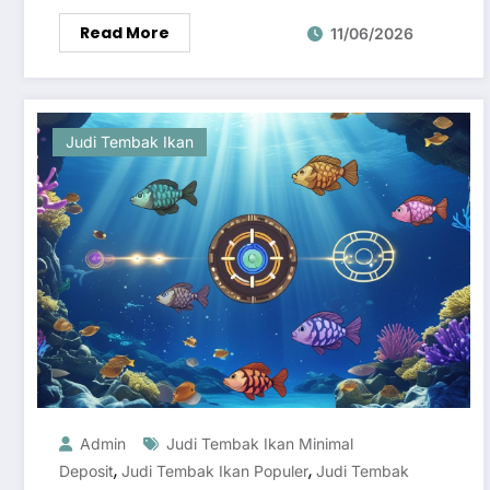
Read More
11/06/2026
Judi Tembak Ikan
Admin
Judi Tembak Ikan Minimal
,
,
Deposit
Judi Tembak Ikan Populer
Judi Tembak