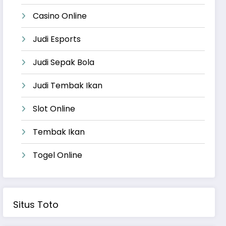
Casino Online
Judi Esports
Judi Sepak Bola
Judi Tembak Ikan
Slot Online
Tembak Ikan
Togel Online
Situs Toto