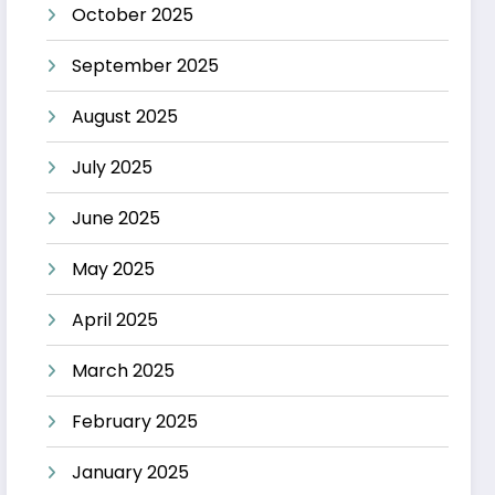
October 2025
September 2025
August 2025
July 2025
June 2025
May 2025
April 2025
March 2025
February 2025
January 2025