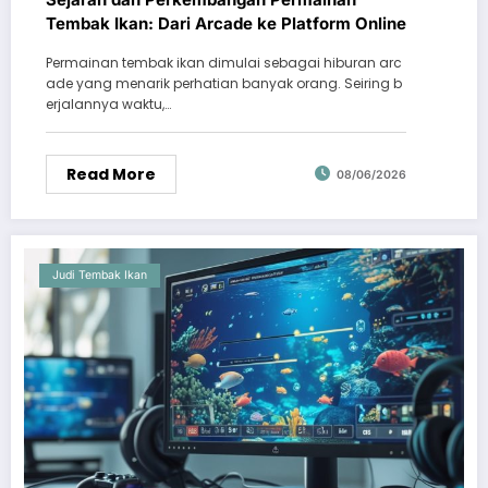
Tembak Ikan: Dari Arcade ke Platform Online
Permainan tembak ikan dimulai sebagai hiburan arc
ade yang menarik perhatian banyak orang. Seiring b
erjalannya waktu,…
Read More
08/06/2026
Judi Tembak Ikan