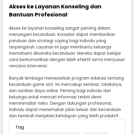
Akses ke Layanan Konseling dan
Bantuan Profesional
Akses ke layanan konseling sangat penting dalam
menangani kecanduan. Konselor dapat memberikan
panduan dan strategi coping bagi individu yang
terpengaruh. Layanan ini juga membantu keluarga
memahami dinamika kecanduan. Mereka dapat belajar
cara berkomunikasi dengan lebih efektif serta menyusun
rencana intervensi.
Banyak lembaga menawarkan program edukasi tentang
kecanduan game slot. Ini mencakup seminar, lokakarya,
dan sumber daya online. Penting bagi individu dan
keluarga untuk mencari informasi terkini demi
meminimalisir risiko. Dengan dukungan profesional,
individu dapat menemukan jalan keluar dari kecanduan
dan kembali menjalani kehidupan yang lebih produktif.
Tag