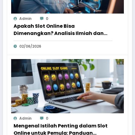
Admin
0
Apakah Slot Online Bisa
Dimenangkan? Analisis Ilmiah dan
Realita Permainan
02/06/2026
Admin
0
Mengenal Istilah Penting dalam Slot
Online untuk Pemula: Panduan