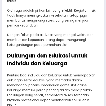
musik.
Olahraga adalah pilihan lain yang efektif. Kegiatan fisik
tidak hanya meningkatkan kesehatan, tetapi juga
membantu mengurangi stres, yang sering menjadi
pemicu kecanduan.
Dengan fokus pada aktivitas yang mengisi waktu dan
memberikan kepuasan, orang dapat mengurangi
ketergantungan pada permainan slot.
Dukungan dan Edukasi untuk
Individu dan Keluarga
Penting bagi individu dan keluarga untuk mendapatkan
dukungan serta edukasi yang memadai dalam
menghadapi potensi kecanduan game slot online.
Keluarga memiliki peran penting dalam menciptakan
lingkungan yang sehat, sementara akses terhadap
layanan profesional dapat memberikan solusi lebih
lanjut.