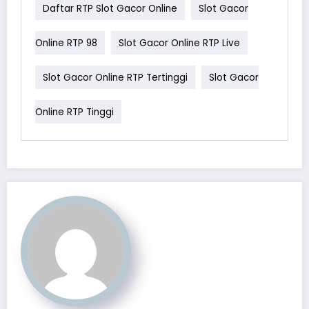
Daftar RTP Slot Gacor Online
Slot Gacor
Online RTP 98
Slot Gacor Online RTP Live
Slot Gacor Online RTP Tertinggi
Slot Gacor
Online RTP Tinggi