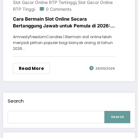
Slot Gacor Online RTP Tertinggi
Slot Gacor Online
,
RTP Tinggi
0 Comments
Cara Bermain Slot Online Secara
Bertanggung Jawab untuk Pemula di 2026:
Panduan Praktis dan Tips Efektif
AmnestyFreedomCandles | Bermain slot online telah
menjadi pilihan populer bagi banyak orang di tahun
2026.…
Read More
26/05/2026
Search
Search