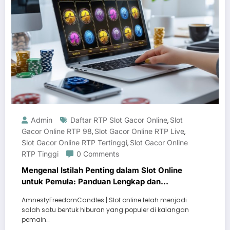
Admin
Daftar RTP Slot Gacor Online
Slot
,
Gacor Online RTP 98
Slot Gacor Online RTP Live
,
,
Slot Gacor Online RTP Tertinggi
Slot Gacor Online
,
RTP Tinggi
0 Comments
Mengenal Istilah Penting dalam Slot Online
untuk Pemula: Panduan Lengkap dan
Sederhana
AmnestyFreedomCandles | Slot online telah menjadi
salah satu bentuk hiburan yang populer di kalangan
pemain…