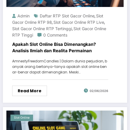
Admin
Daftar RTP Slot Gacor Online
Slot
,
Gacor Online RTP 98
Slot Gacor Online RTP Live
,
,
Slot Gacor Online RTP Tertinggi
Slot Gacor Online
,
RTP Tinggi
0 Comments
Apakah Slot Online Bisa Dimenangkan?
Analisis Ilmiah dan Realita Permainan
AmnestyFreedomCandles | Dalam dunia perjudian, b
anyak orang bertanya-tanya apakah slot online ben
ar-benar dapat dimenangkan. Meski…
Read More
02/06/2026
Slot Online