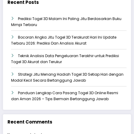
Recent Posts
Prediksi Togel 3D Malam Ini Paling Jitu Berdasarkan Buku
Mimpi Terbaru
Bocoran Angka Jitu Togel 3D Terakurat Hari Ini Update
Terbaru 2026: Prediksi Dan Analisis Akurat
Teknik Analisis Data Pengeluaran Terakhir untuk Prediksi
Togel 3D Akurat dan Terukur
Strategi Jitu Menang Hadiah Togel 3D Setiap Hari dengan
Modal Kecil Secara Bertanggung Jawab
Panduan Lengkap Cara Pasang Togel 3D Online Resmi
dan Aman 2026 – Tips Bermain Bertanggung Jawab
Recent Comments