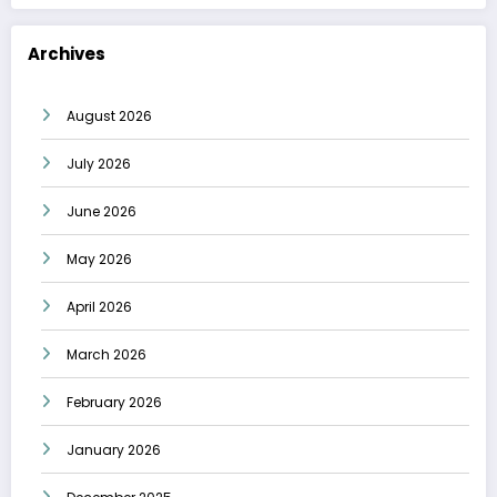
Archives
August 2026
July 2026
June 2026
May 2026
April 2026
March 2026
February 2026
January 2026