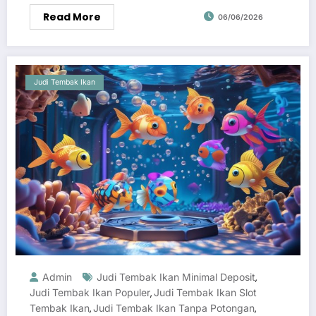
Read More
06/06/2026
Judi Tembak Ikan
Admin
Judi Tembak Ikan Minimal Deposit
,
Judi Tembak Ikan Populer
Judi Tembak Ikan Slot
,
Tembak Ikan
Judi Tembak Ikan Tanpa Potongan
,
,