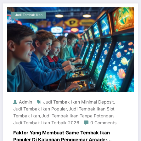
Judi Tembak Ikan
Admin
Judi Tembak Ikan Minimal Deposit
,
Judi Tembak Ikan Populer
Judi Tembak Ikan Slot
,
Tembak Ikan
Judi Tembak Ikan Tanpa Potongan
,
,
Judi Tembak Ikan Terbaik 2026
0 Comments
Faktor Yang Membuat Game Tembak Ikan
Populer Di Kalangan Penggemar Arcade: