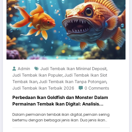
Admin
Judi Tembak Ikan Minimal Deposit
,
Judi Tembak Ikan Populer
Judi Tembak Ikan Slot
,
Tembak Ikan
Judi Tembak Ikan Tanpa Potongan
,
,
Judi Tembak Ikan Terbaik 2026
0 Comments
Perbedaan Ikan Goldfish dan Monster Dalam
Permainan Tembak Ikan Digital: Analisis
Lengkap
Dalam permainan tembak ikan digital, pemain sering
bertemu dengan berbagai jenis ikan. Dua jenis ikan…