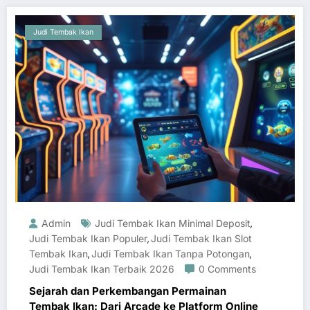
Judi Tembak Ikan
Admin
Judi Tembak Ikan Minimal Deposit
,
Judi Tembak Ikan Populer
Judi Tembak Ikan Slot
,
Tembak Ikan
Judi Tembak Ikan Tanpa Potongan
,
,
Judi Tembak Ikan Terbaik 2026
0 Comments
Sejarah dan Perkembangan Permainan
Tembak Ikan: Dari Arcade ke Platform Online