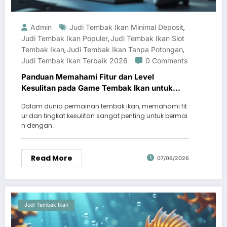
Admin
Judi Tembak Ikan Minimal Deposit
,
Judi Tembak Ikan Populer
Judi Tembak Ikan Slot
,
Tembak Ikan
Judi Tembak Ikan Tanpa Potongan
,
,
Judi Tembak Ikan Terbaik 2026
0 Comments
Panduan Memahami Fitur dan Level
Kesulitan pada Game Tembak Ikan untuk
Pemain Pemula dan Berpengalaman
Dalam dunia permainan tembak ikan, memahami fit
ur dan tingkat kesulitan sangat penting untuk bermai
n dengan…
Read More
07/06/2026
Judi Tembak Ikan