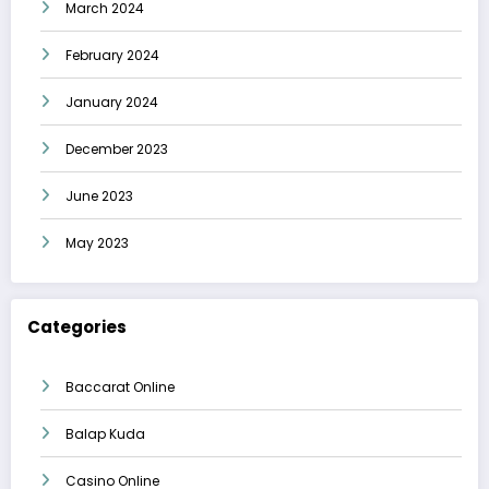
March 2024
February 2024
January 2024
December 2023
June 2023
May 2023
Categories
Baccarat Online
Balap Kuda
Casino Online