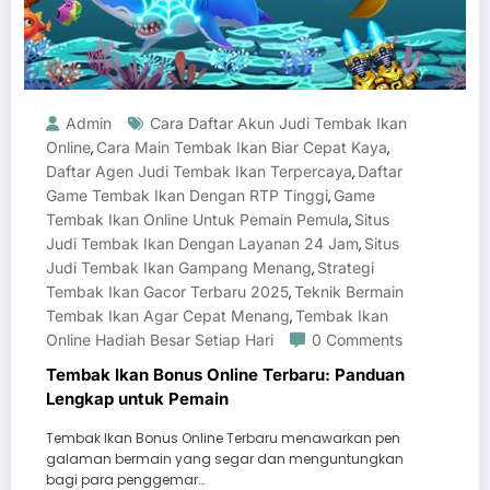
Admin
Cara Daftar Akun Judi Tembak Ikan
Online
Cara Main Tembak Ikan Biar Cepat Kaya
,
,
Daftar Agen Judi Tembak Ikan Terpercaya
Daftar
,
Game Tembak Ikan Dengan RTP Tinggi
Game
,
Tembak Ikan Online Untuk Pemain Pemula
Situs
,
Judi Tembak Ikan Dengan Layanan 24 Jam
Situs
,
Judi Tembak Ikan Gampang Menang
Strategi
,
Tembak Ikan Gacor Terbaru 2025
Teknik Bermain
,
Tembak Ikan Agar Cepat Menang
Tembak Ikan
,
Online Hadiah Besar Setiap Hari
0 Comments
Tembak Ikan Bonus Online Terbaru: Panduan
Lengkap untuk Pemain
Tembak Ikan Bonus Online Terbaru menawarkan pen
galaman bermain yang segar dan menguntungkan
bagi para penggemar…