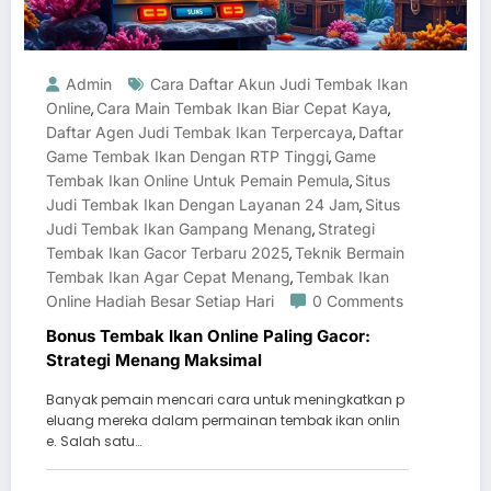
Admin
Cara Daftar Akun Judi Tembak Ikan
Online
Cara Main Tembak Ikan Biar Cepat Kaya
,
,
Daftar Agen Judi Tembak Ikan Terpercaya
Daftar
,
Game Tembak Ikan Dengan RTP Tinggi
Game
,
Tembak Ikan Online Untuk Pemain Pemula
Situs
,
Judi Tembak Ikan Dengan Layanan 24 Jam
Situs
,
Judi Tembak Ikan Gampang Menang
Strategi
,
Tembak Ikan Gacor Terbaru 2025
Teknik Bermain
,
Tembak Ikan Agar Cepat Menang
Tembak Ikan
,
Online Hadiah Besar Setiap Hari
0 Comments
Bonus Tembak Ikan Online Paling Gacor:
Strategi Menang Maksimal
Banyak pemain mencari cara untuk meningkatkan p
eluang mereka dalam permainan tembak ikan onlin
e. Salah satu…