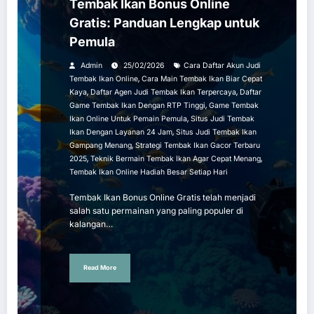
Tembak Ikan Bonus Online
Gratis: Panduan Lengkap untuk
Pemula
Admin
25/02/2026
Cara Daftar Akun Judi
,
Tembak Ikan Online
Cara Main Tembak Ikan Biar Cepat
,
,
Kaya
Daftar Agen Judi Tembak Ikan Terpercaya
Daftar
,
Game Tembak Ikan Dengan RTP Tinggi
Game Tembak
,
Ikan Online Untuk Pemain Pemula
Situs Judi Tembak
,
Ikan Dengan Layanan 24 Jam
Situs Judi Tembak Ikan
,
Gampang Menang
Strategi Tembak Ikan Gacor Terbaru
,
,
2025
Teknik Bermain Tembak Ikan Agar Cepat Menang
Tembak Ikan Online Hadiah Besar Setiap Hari
Tembak Ikan Bonus Online Gratis telah menjadi
salah satu permainan yang paling populer di
kalangan…
Read More