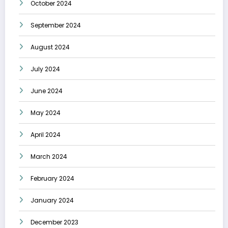
October 2024
September 2024
August 2024
July 2024
June 2024
May 2024
April 2024
March 2024
February 2024
January 2024
December 2023