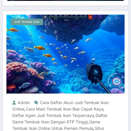
Judi Tembak Ikan
Admin
Cara Daftar Akun Judi Tembak Ikan
Online
Cara Main Tembak Ikan Biar Cepat Kaya
,
,
Daftar Agen Judi Tembak Ikan Terpercaya
Daftar
,
Game Tembak Ikan Dengan RTP Tinggi
Game
,
Tembak Ikan Online Untuk Pemain Pemula
Situs
,