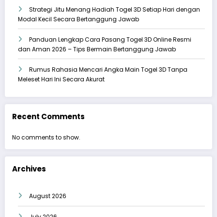
Strategi Jitu Menang Hadiah Togel 3D Setiap Hari dengan
Modal Kecil Secara Bertanggung Jawab
Panduan Lengkap Cara Pasang Togel 3D Online Resmi
dan Aman 2026 – Tips Bermain Bertanggung Jawab
Rumus Rahasia Mencari Angka Main Togel 3D Tanpa
Meleset Hari Ini Secara Akurat
Recent Comments
No comments to show.
Archives
August 2026
July 2026