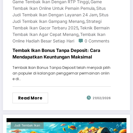
Game Tembak Ikan Dengan RTP Tinggi
Game
,
Tembak Ikan Online Untuk Pemain Pemula
Situs
,
Judi Tembak Ikan Dengan Layanan 24 Jam
Situs
,
Judi Tembak Ikan Gampang Menang
Strategi
,
Tembak Ikan Gacor Terbaru 2025
Teknik Bermain
,
Tembak Ikan Agar Cepat Menang
Tembak Ikan
,
Online Hadiah Besar Setiap Hari
0 Comments
Tembak Ikan Bonus Tanpa Deposit: Cara
Mendapatkan Keuntungan Maksimal
Tembak Ikan Bonus Tanpa Deposit telah menjadi pilih
an populer di kalangan penggemar permainan onlin
e di…
Read More
21/02/2026
Judi Tembak Ikan