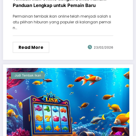
Panduan Lengkap untuk Pemain Baru
Permainan tembak ikan online telah menjadi salah s
atu pilihan hiburan yang populer di kalangan pemai
n…
Read More
23/02/2026
Judi Tembak Ikan