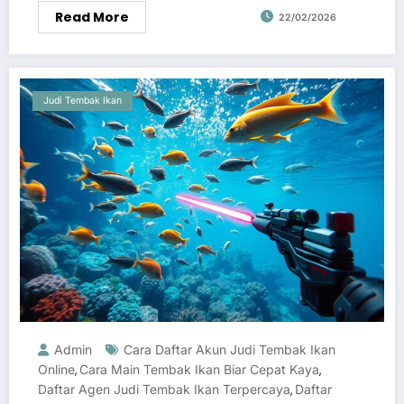
Read More
22/02/2026
Judi Tembak Ikan
Admin
Cara Daftar Akun Judi Tembak Ikan
Online
Cara Main Tembak Ikan Biar Cepat Kaya
,
,
Daftar Agen Judi Tembak Ikan Terpercaya
Daftar
,