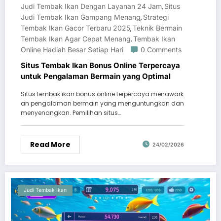
Judi Tembak Ikan Dengan Layanan 24 Jam
Situs
,
Judi Tembak Ikan Gampang Menang
Strategi
,
Tembak Ikan Gacor Terbaru 2025
Teknik Bermain
,
Tembak Ikan Agar Cepat Menang
Tembak Ikan
,
Online Hadiah Besar Setiap Hari
0 Comments
Situs Tembak Ikan Bonus Online Terpercaya
untuk Pengalaman Bermain yang Optimal
Situs tembak ikan bonus online terpercaya menawark
an pengalaman bermain yang menguntungkan dan
menyenangkan. Pemilihan situs…
Read More
24/02/2026
Judi Tembak Ikan