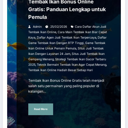
Tembak Ikan Bonus Online
Gratis: Panduan Lengkap untuk
Pemula
Admin
25/02/2026
Cara Daftar Akun Judi
,
Tembak Ikan Online
Cara Main Tembak Ikan Biar Cepat
,
,
Kaya
Daftar Agen Judi Tembak Ikan Terpercaya
Daftar
,
Game Tembak Ikan Dengan RTP Tinggi
Game Tembak
,
Ikan Online Untuk Pemain Pemula
Situs Judi Tembak
,
Ikan Dengan Layanan 24 Jam
Situs Judi Tembak Ikan
,
Gampang Menang
Strategi Tembak Ikan Gacor Terbaru
,
,
2025
Teknik Bermain Tembak Ikan Agar Cepat Menang
Tembak Ikan Online Hadiah Besar Setiap Hari
Tembak Ikan Bonus Online Gratis telah menjadi
salah satu permainan yang paling populer di
kalangan…
Read More