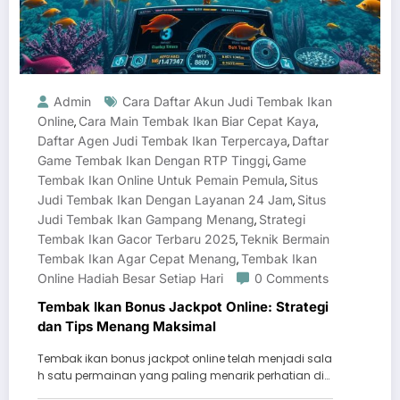
Admin
Cara Daftar Akun Judi Tembak Ikan
Online
Cara Main Tembak Ikan Biar Cepat Kaya
,
,
Daftar Agen Judi Tembak Ikan Terpercaya
Daftar
,
Game Tembak Ikan Dengan RTP Tinggi
Game
,
Tembak Ikan Online Untuk Pemain Pemula
Situs
,
Judi Tembak Ikan Dengan Layanan 24 Jam
Situs
,
Judi Tembak Ikan Gampang Menang
Strategi
,
Tembak Ikan Gacor Terbaru 2025
Teknik Bermain
,
Tembak Ikan Agar Cepat Menang
Tembak Ikan
,
Online Hadiah Besar Setiap Hari
0 Comments
Tembak Ikan Bonus Jackpot Online: Strategi
dan Tips Menang Maksimal
Tembak ikan bonus jackpot online telah menjadi sala
h satu permainan yang paling menarik perhatian di…