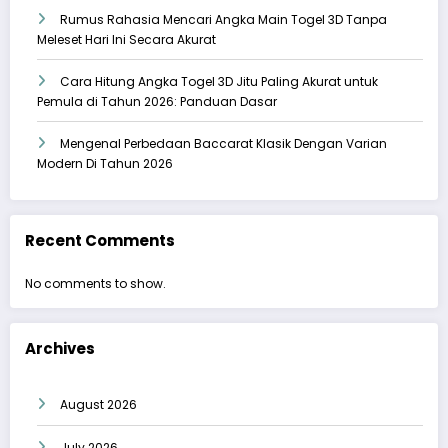
Rumus Rahasia Mencari Angka Main Togel 3D Tanpa
Meleset Hari Ini Secara Akurat
Cara Hitung Angka Togel 3D Jitu Paling Akurat untuk
Pemula di Tahun 2026: Panduan Dasar
Mengenal Perbedaan Baccarat Klasik Dengan Varian
Modern Di Tahun 2026
Recent Comments
No comments to show.
Archives
August 2026
July 2026