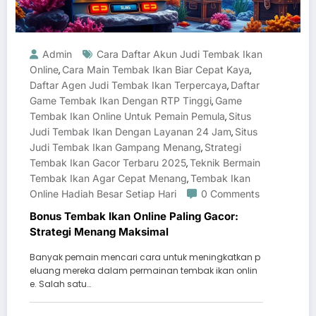
Admin
Cara Daftar Akun Judi Tembak Ikan
Online
Cara Main Tembak Ikan Biar Cepat Kaya
,
,
Daftar Agen Judi Tembak Ikan Terpercaya
Daftar
,
Game Tembak Ikan Dengan RTP Tinggi
Game
,
Tembak Ikan Online Untuk Pemain Pemula
Situs
,
Judi Tembak Ikan Dengan Layanan 24 Jam
Situs
,
Judi Tembak Ikan Gampang Menang
Strategi
,
Tembak Ikan Gacor Terbaru 2025
Teknik Bermain
,
Tembak Ikan Agar Cepat Menang
Tembak Ikan
,
Online Hadiah Besar Setiap Hari
0 Comments
Bonus Tembak Ikan Online Paling Gacor:
Strategi Menang Maksimal
Banyak pemain mencari cara untuk meningkatkan p
eluang mereka dalam permainan tembak ikan onlin
e. Salah satu…