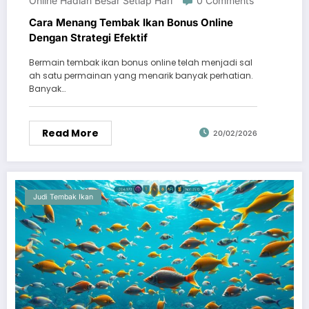
Online Hadiah Besar Setiap Hari
0 Comments
Cara Menang Tembak Ikan Bonus Online
Dengan Strategi Efektif
Bermain tembak ikan bonus online telah menjadi sal
ah satu permainan yang menarik banyak perhatian.
Banyak…
Read More
20/02/2026
Judi Tembak Ikan