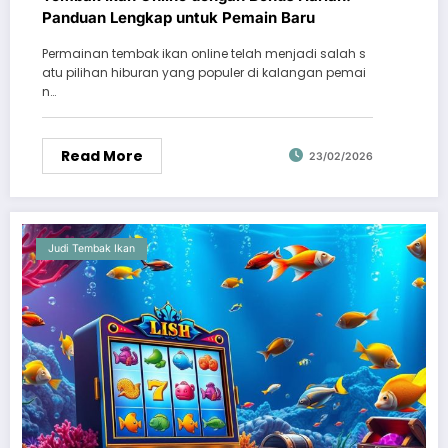
Panduan Lengkap untuk Pemain Baru
Permainan tembak ikan online telah menjadi salah s
atu pilihan hiburan yang populer di kalangan pemai
n…
Read More
23/02/2026
Judi Tembak Ikan