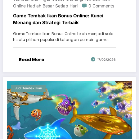
Online Hadiah Besar Setiap Hari
0 Comments
Game Tembak Ikan Bonus Online: Kunci
Menang dan Strategi Terbaik
Game Tembak Ikan Bonus Online telah menjadi sala
h satu pilihan populer di kalangan pemain game…
Read More
17/02/2026
Judi Tembak Ikan