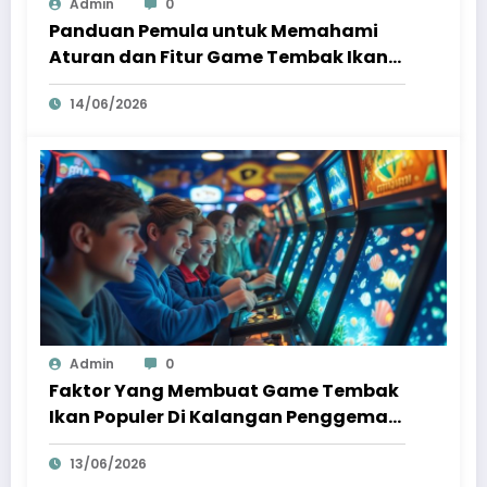
Admin
0
Panduan Pemula untuk Memahami
Aturan dan Fitur Game Tembak Ikan
dengan Mudah
14/06/2026
Admin
0
Faktor Yang Membuat Game Tembak
Ikan Populer Di Kalangan Penggemar
Arcade: Mengungkap Daya Tarik dan
13/06/2026
Trendnya