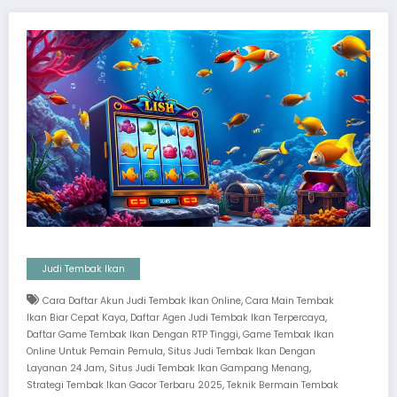
Judi Tembak Ikan
,
Cara Daftar Akun Judi Tembak Ikan Online
Cara Main Tembak
,
,
Ikan Biar Cepat Kaya
Daftar Agen Judi Tembak Ikan Terpercaya
,
Daftar Game Tembak Ikan Dengan RTP Tinggi
Game Tembak Ikan
,
Online Untuk Pemain Pemula
Situs Judi Tembak Ikan Dengan
,
,
Layanan 24 Jam
Situs Judi Tembak Ikan Gampang Menang
,
Strategi Tembak Ikan Gacor Terbaru 2025
Teknik Bermain Tembak